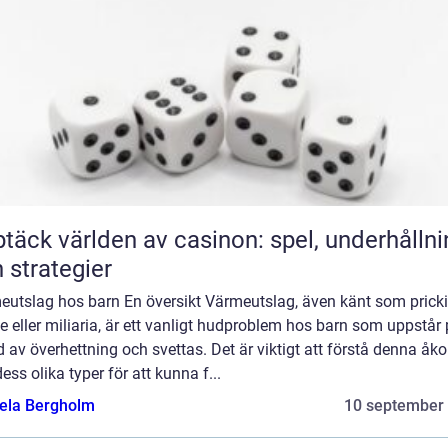
täck världen av casinon: spel, underhållni
 strategier
eutslag hos barn En översikt Värmeutslag, även känt som prick
 eller miliaria, är ett vanligt hudproblem hos barn som uppstår
 av överhettning och svettas. Det är viktigt att förstå denna 
ess olika typer för att kunna f...
ela Bergholm
10 september