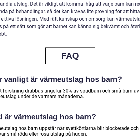
andla utslag. Det är viktigt att komma ihåg att varje barn kan r
da på behandlingar, så det kan krävas lite provning för att hitt
fektiva lösningen. Med rätt kunskap och omsorg kan värmeutsl
s på ett sätt som gör att barnet kan känna sig bekvämt och åte
bbt.
FAQ
r vanligt är värmeutslag hos barn?
gt forskning drabbas ungefär 30% av spädbarn och små barn av
eutslag under de varmare månaderna.
d är värmeutslag hos barn?
eutslag hos barn uppstår när svettkörtlarna blir blockerade och
kar små röda eller rosa utslag på huden.