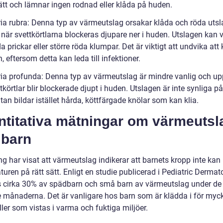
lätt och lämnar ingen rodnad eller klåda på huden.
aria rubra: Denna typ av värmeutslag orsakar klåda och röda utsl
 när svettkörtlarna blockeras djupare ner i huden. Utslagen kan 
 prickar eller större röda klumpar. Det är viktigt att undvika att 
, eftersom detta kan leda till infektioner.
aria profunda: Denna typ av värmeutslag är mindre vanlig och up
tkörtlar blir blockerade djupt i huden. Utslagen är inte synliga p
an bildar istället hårda, köttfärgade knölar som kan klia.
ntitativa mätningar om värmeutsl
 barn
g har visat att värmeutslag indikerar att barnets kropp inte kan 
uren på rätt sätt. Enligt en studie publicerad i Pediatric Dermat
 cirka 30% av spädbarn och små barn av värmeutslag under de
 månaderna. Det är vanligare hos barn som är klädda i för myc
ller som vistas i varma och fuktiga miljöer.