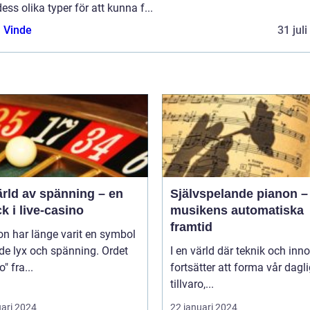
ess olika typer för att kunna f...
 Vinde
31 jul
ärld av spänning – en
Självspelande pianon –
ck i live-casino
musikens automatiska
framtid
n har länge varit en symbol
de lyx och spänning. Ordet
I en värld där teknik och inn
" fra...
fortsätter att forma vår dagl
tillvaro,...
uari 2024
22 januari 2024