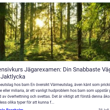
ensivkurs Jägarexamen: Din Snabbaste Vä
l Jaktlycka
eutslag hos barn En översikt Värmeutslag, även känt som prick
 eller miliaria, är ett vanligt hudproblem hos barn som uppstår
 av överhettning och svettas. Det är viktigt att förstå denna 
ess olika typer för att kunna f...