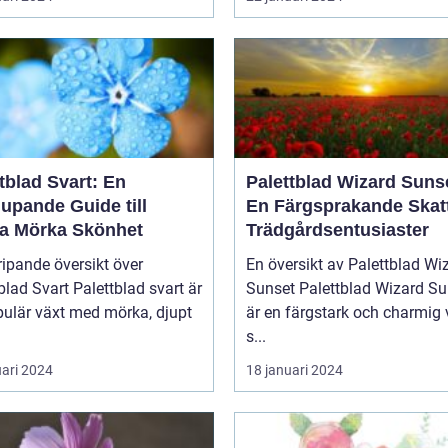
tblad Svart: En
Palettblad Wizard Suns
upande Guide till
En Färgsprakande Skatt
a Mörka Skönhet
Trädgårdsentusiaster
ipande översikt över
En översikt av Palettblad Wi
blad Svart Palettblad svart är
Sunset Palettblad Wizard Sunset
pulär växt med mörka, djupt
är en färgstark och charmig 
s...
uari 2024
18 januari 2024