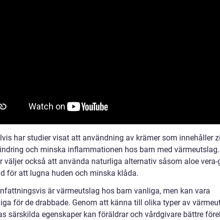
vis har studier visat att användning av krämer som innehåller z
lindring och minska inflammationen hos barn med värmeutslag.
r väljer också att använda naturliga alternativ såsom aloe vera-
d för att lugna huden och minska klåda.
attningsvis är värmeutslag hos barn vanliga, men kan vara
iga för de drabbade. Genom att känna till olika typer av värmeu
as särskilda egenskaper kan föräldrar och vårdgivare bättre för