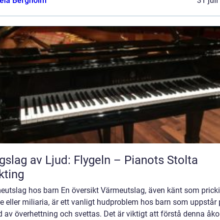
ela Bergholm
31 jul
gslag av Ljud: Flygeln – Pianots Stolta
kting
eutslag hos barn En översikt Värmeutslag, även känt som prick
 eller miliaria, är ett vanligt hudproblem hos barn som uppstår
 av överhettning och svettas. Det är viktigt att förstå denna 