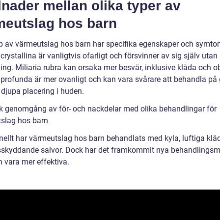
lnader mellan olika typer av
meutslag hos barn
yp av värmeutslag hos barn har specifika egenskaper och symto
 crystallina är vanligtvis ofarligt och försvinner av sig själv utan
ing. Miliaria rubra kan orsaka mer besvär, inklusive klåda och 
a profunda är mer ovanligt och kan vara svårare att behandla på
 djupa placering i huden.
sk genomgång av för- och nackdelar med olika behandlingar för
slag hos barn
onellt har värmeutslag hos barn behandlats med kyla, luftiga klä
nsskyddande salvor. Dock har det framkommit nya behandlingsm
 vara mer effektiva.