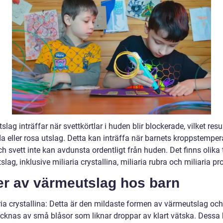
lag inträffar när svettkörtlar i huden blir blockerade, vilket resul
a eller rosa utslag. Detta kan inträffa när barnets kroppstemper
ch svett inte kan avdunsta ordentligt från huden. Det finns olika 
lag, inklusive miliaria crystallina, miliaria rubra och miliaria p
er av värmeutslag hos barn
ria crystallina: Detta är den mildaste formen av värmeutslag och
cknas av små blåsor som liknar droppar av klart vätska. Dessa 