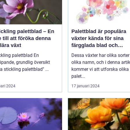
ickling palettblad – En
Palettblad är populära
 till att föröka denna
växter kända för sina
lära växt
färgglada blad och
dekorativa utseende
kling palettblad En
Dessa växter har olika sorte
ipande, grundlig översikt
olika namn, och i denna artik
över "ta stickling palettblad" ...
kommer vi att utforska olika
palet...
uari 2024
17 januari 2024