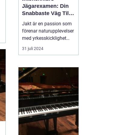
Jägarexamen: Din
Snabbaste Väg Till
Jaktlycka
Jakt är en passion som
förenar naturupplevelser
med yrkesskicklighet
och ansvarstagande för
31 juli 2024
viltvården. För att
komma igång med jakt i
Sverige krävs en
jägarexamen. Och för
den som snabbt vill ta
steget ...