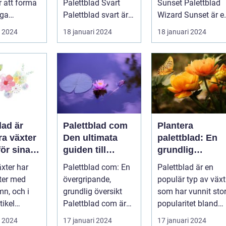
r att forma
Palettblad Svart
Sunset Palettblad
aster
iga
Palettblad svart är
Wizard Sunset är e
.
en populär växt
färgstark och
i 2024
18 januari 2024
18 januari 2024
med mörka, djupt
charmig växt s...
fär...
lad är
Palettblad com
Plantera
ra växter
Den ultimata
palettblad: En
ör sina
guiden till
grundlig
da blad
exotiska växter
översikt
xter har
Palettblad com: En
Palettblad är en
korativa
rter med
övergripande,
populär typ av växt
de
mn, och i
grundlig översikt
som har vunnit sto
tikel
Palettblad com är
popularitet bland
i att
en onlinebutik och
trädgårdsälskare.
i 2024
17 januari 2024
17 januari 2024