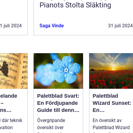
Pianots Stolta Släkting
1 juli 2024
Saga Vinde
31 juli 2024
pelande
Palettblad Svart:
Palettblad
 –
En Fördjupande
Wizard Sunset:
ens
Guide till denna
En
tiska
Mörka Skönhet
Färgsprakande
d där teknik
Övergripande
En översikt av
Skatt för
vation
översikt över
Palettblad Wizard
Trädgårdsentus