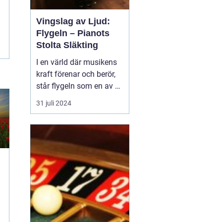
Vingslag av Ljud:
Flygeln – Pianots
Stolta Släkting
I en värld där musikens
kraft förenar och berör,
står flygeln som en av de
mest beundrade och
31 juli 2024
respekterade
musikinstrumenten.
Dess eleganta form och
kraftfulla klangfärg ger
den en unik plats i
musiker och lyssnares
hj&...
i