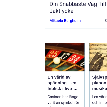
Din Snabbaste Väg Till
Jaktlycka
Mikaela Bergholm
3
En värld av
Självs
spänning – en
pianon
Inblick i live-
musik
casino
automa
Casinon har länge
I en värl
framtid
varit en symbol för
och inno