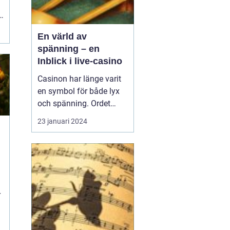
n
En värld av
spänning – en
Inblick i live-casino
Casinon har länge varit
en symbol för både lyx
och spänning. Ordet
"casino" framkallar bilder
23 januari 2024
av glittrande ljus, suset
av kort som blandas,
och ljudet av
spelautomater som
betalar ut. Ända sedan
de första spelhusen
r
&ou...