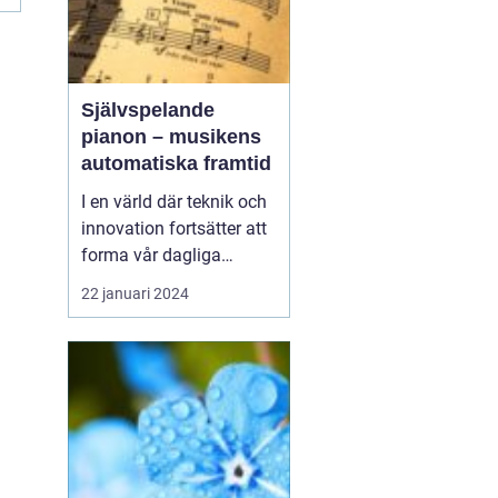
Självspelande
pianon – musikens
automatiska framtid
I en värld där teknik och
innovation fortsätter att
forma vår dagliga
tillvaro, har även
22 januari 2024
musikvärlden övergått
till en ny era. Ett
intressant fenomen som
alltmer blir populärt är
det självspela...