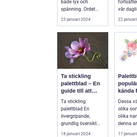
både lyx och
fortsätte
spänning. Ordet
vår dagl
"casino" fra...
tillvaro,..
23 januari 2024
22 januar
Ta stickling
Palettb
palettblad – En
populä
guide till att
kända f
föröka denna
färggla
Ta stickling
Dessa vä
populära växt
och de
palettblad En
olika so
utseen
övergripande,
olika na
grundlig översikt
denna ar
över "ta stickling
kommer v
18 januari 2024
17 januar