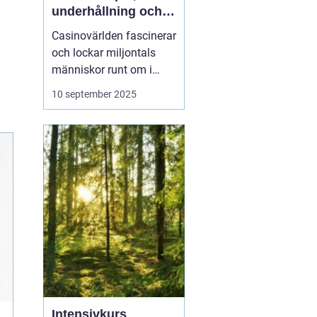
underhållning och
strategier
Casinovärlden fascinerar
och lockar miljontals
människor runt om i
världen. Från de
10 september 2025
glittrande ljusen i Las
Vegas till det digitala
spelutbudet online, har
casinon blivit ett nav för
underhållning och
spänning. I ...
Intensivkurs