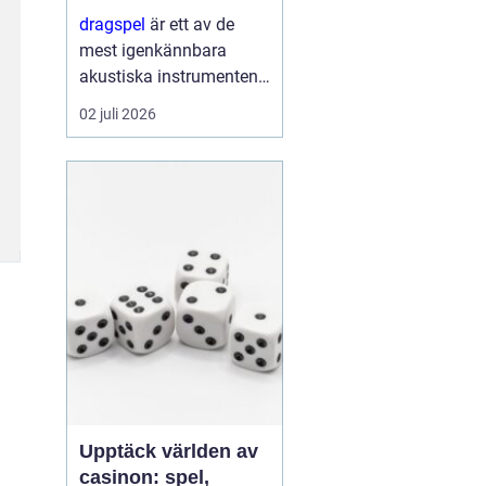
förnyelse
dragspel
är ett av de
mest igenkännbara
akustiska instrumenten i
Norden. Med sin
02 juli 2026
kombination av
klaviatur, bälg och
basregister bär
instrumentet både
dansbanans historia och
da...
Upptäck världen av
casinon: spel,