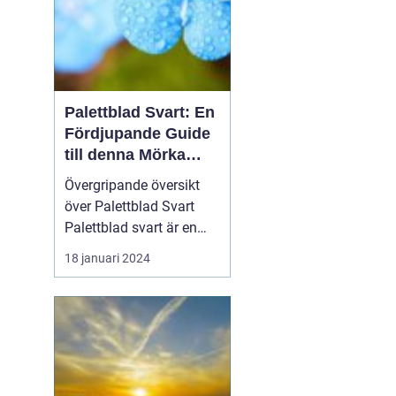
Palettblad Svart: En
Fördjupande Guide
till denna Mörka
Skönhet
Övergripande översikt
över Palettblad Svart
Palettblad svart är en
populär växt med mörka,
18 januari 2024
djupt färgade blad som
ger den en unik och
elegant utseende. Dess
distinkta mörka
färgskala gör den till ett
attraktivt val för