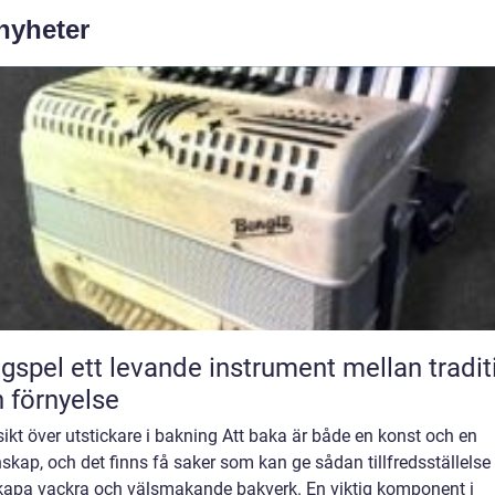
 nyheter
nde instrument mellan tradition
 förnyelse
ikt över utstickare i bakning Att baka är både en konst och en
skap, och det finns få saker som kan ge sådan tillfredsställels
skapa vackra och välsmakande bakverk. En viktig komponent i