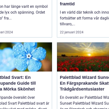
framtid
n har länge varit en symbol
de lyx och spänning. Ordet
I en värld där teknik och inn
" fra...
fortsätter att forma vår dagl
tillvaro,...
uari 2024
22 januari 2024
tblad Svart: En
Palettblad Wizard Suns
upande Guide till
En Färgsprakande Skatt
a Mörka Skönhet
Trädgårdsentusiaster
ipande översikt över
En översikt av Palettblad Wi
blad Svart Palettblad svart är
Sunset Palettblad Wizard Sunset