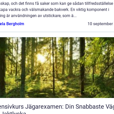
skap, och det finns få saker som kan ge sådan tillfredsställels
skapa vackra och välsmakande bakverk. En viktig komponent i
ng är användningen av utstickare, som ä...
ela Bergholm
10 september
ensivkurs Jägarexamen: Din Snabbaste Vä