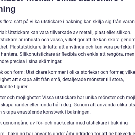
ning
s flera sätt på vilka utstickare i bakning kan skilja sig från varan
ial: Utstickare kan vara tillverkade av metall, plast eller silikon.
tstickare är robusta och vassa, vilket gör att de kan skära geno
het. Plastutstickare är lätta att använda och kan vara perfekta 
 hantera. Silikonutstickare är flexibla och enkla att rengöra, me
dre precisa i sina skärningar.
ek och form: Utstickare kommer i olika storlekar och former, vilke
ighet att skapa allt från små, detaljerade mönster till stora,
lande figurer.
ter och möjligheter: Vissa utstickare har unika mönster och möjl
 skapa ränder eller runda hål i deg. Genom att använda olika uts
 skapa enastående konstverk i bakningen.
sk genomgång av för- och nackdelar med utstickare i bakning
are i bakning har använts under århundraden för att ge bakverk e