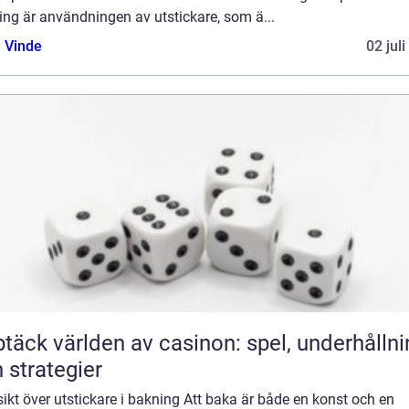
ng är användningen av utstickare, som ä...
 Vinde
02 jul
täck världen av casinon: spel, underhållni
 strategier
ikt över utstickare i bakning Att baka är både en konst och en