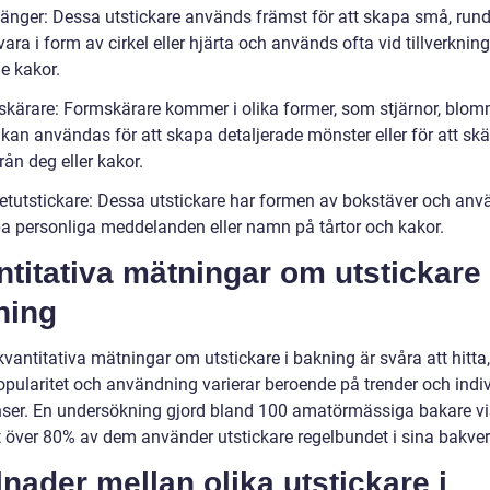
tänger: Dessa utstickare används främst för att skapa små, rund
ara i form av cirkel eller hjärta och används ofta vid tillverknin
e kakor.
skärare: Formskärare kommer i olika former, som stjärnor, blomm
 kan användas för att skapa detaljerade mönster eller för att skä
från deg eller kakor.
betutstickare: Dessa utstickare har formen av bokstäver och anv
pa personliga meddelanden eller namn på tårtor och kakor.
titativa mätningar om utstickare 
ning
vantitativa mätningar om utstickare i bakning är svåra att hitta
opularitet och användning varierar beroende på trender och indiv
nser. En undersökning gjord bland 100 amatörmässiga bakare v
t över 80% av dem använder utstickare regelbundet i sina bakver
lnader mellan olika utstickare i