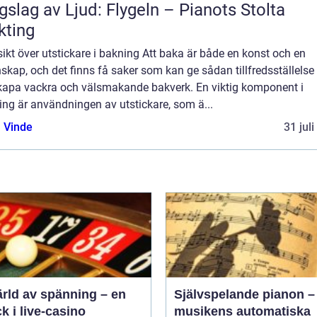
gslag av Ljud: Flygeln – Pianots Stolta
kting
ikt över utstickare i bakning Att baka är både en konst och en
skap, och det finns få saker som kan ge sådan tillfredsställels
skapa vackra och välsmakande bakverk. En viktig komponent i
ng är användningen av utstickare, som ä...
 Vinde
31 jul
ärld av spänning – en
Självspelande pianon –
ck i live-casino
musikens automatiska