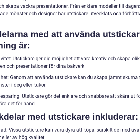
ch skapa vackra presentationer. Från enklare modeller till dage
ade mönster och designer har utstickare utvecklats och förbättr
elarna med att använda utstickar
ing är:
ivitet: Utstickare ger dig möjlighet att vara kreativ och skapa oli
en och presentationer för dina bakverk.
het: Genom att använda utstickare kan du skapa jämnt skurna 
ter i deg eller kakor.
esparing: Utstickare gör det enklare och snabbare att skära ut f
öra det för hand.
delar med utstickare inkluderar:
nad: Vissa utstickare kan vara dyra att köpa, särskilt de med av
eller av hög kvalitet.