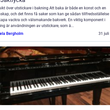
l Jaktlycka
ikt över utstickare i bakning Att baka är både en konst och en
skap, och det finns få saker som kan ge sådan tillfredsställels
skapa vackra och välsmakande bakverk. En viktig komponent i
ng är användningen av utstickare, som ä...
ela Bergholm
31 jul