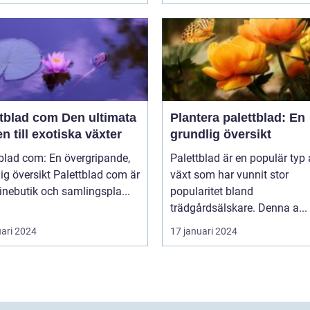
ad com Den ultimata
Plantera palettblad: En
n till exotiska växter
grundlig översikt
blad com: En övergripande,
Palettblad är en populär typ
rsikt Palettblad com är
växt som har vunnit stor
inebutik och samlingspla...
popularitet bland
trädgårdsälskare. Denna a...
uari 2024
17 januari 2024