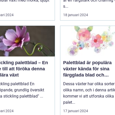
pulär växt med mörka, djupt
är en färgstark och charmig 
s...
uari 2024
18 januari 2024
ickling palettblad – En
Palettblad är populära
 till att föröka denna
växter kända för sina
lära växt
färgglada blad och
dekorativa utseende
kling palettblad En
Dessa växter har olika sorte
ipande, grundlig översikt
olika namn, och i denna artik
över "ta stickling palettblad" ...
kommer vi att utforska olika
palet...
uari 2024
17 januari 2024