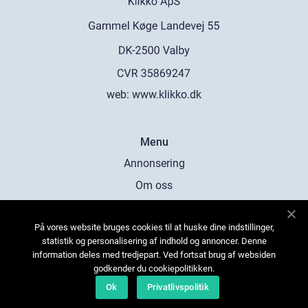
web:
www.klikko.dk
Menu
Annonsering
Om oss
Cookies
På vores website bruges cookies til at huske dine indstillinger,
Kontakta oss
statistik og personalisering af indhold og annoncer. Denne
Sitemap
information deles med tredjepart. Ved fortsat brug af websiden
godkender du cookiepolitikken.
Ok
Privatlivspolitik