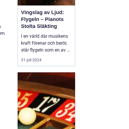
Vingslag av Ljud:
Flygeln – Pianots
Stolta Släkting
a
dem
I en värld där musikens
kraft förenar och berör,
står flygeln som en av de
mest beundrade och
31 juli 2024
respekterade
musikinstrumenten.
Dess eleganta form och
kraftfulla klangfärg ger
den en unik plats i
musiker och lyssnares
hj&...