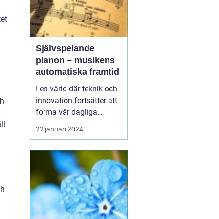
tet
l
Självspelande
pianon – musikens
automatiska framtid
I en värld där teknik och
innovation fortsätter att
ch
forma vår dagliga
tillvaro, har även
ll
22 januari 2024
musikvärlden övergått
till en ny era. Ett
intressant fenomen som
alltmer blir populärt är
det självspela...
ch
a