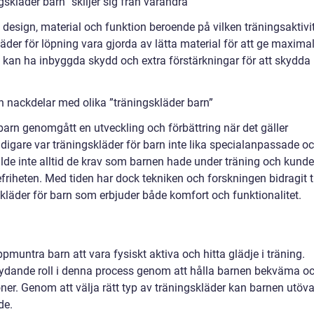
gskläder barn” skiljer sig från varandra
 i design, material och funktion beroende på vilken träningsaktivi
läder för löpning vara gjorda av lätta material för att ge maxima
ll kan ha inbyggda skydd och extra förstärkningar för att skydda
h nackdelar med olika ”träningskläder barn”
 barn genomgått en utveckling och förbättring när det gäller
Tidigare var träningskläder för barn inte lika specialanpassade o
de inte alltid de krav som barnen hade under träning och kunde
riheten. Med tiden har dock tekniken och forskningen bidragit ti
kläder för barn som erbjuder både komfort och funktionalitet.
ppmuntra barn att vara fysiskt aktiva och hitta glädje i träning.
etydande roll i denna process genom att hålla barnen bekväma o
er. Genom att välja rätt typ av träningskläder kan barnen utöv
de.