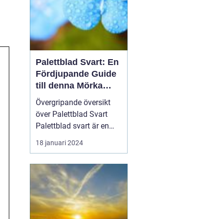
Palettblad Svart: En
Fördjupande Guide
till denna Mörka
Skönhet
Övergripande översikt
över Palettblad Svart
Palettblad svart är en
populär växt med mörka,
18 januari 2024
djupt färgade blad som
ger den en unik och
elegant utseende. Dess
distinkta mörka
färgskala gör den till ett
attraktivt val för