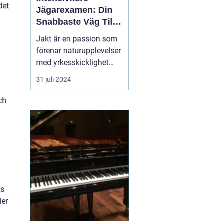
det
Jägarexamen: Din
Snabbaste Väg Till
Jaktlycka
Jakt är en passion som
förenar naturupplevelser
med yrkesskicklighet
och ansvarstagande för
31 juli 2024
viltvården. För att
komma igång med jakt i
ch
Sverige krävs en
jägarexamen. Och för
den som snabbt vill ta
steget ...
ts
der