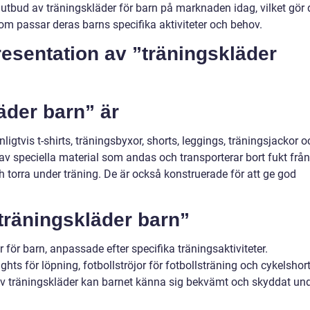
t utbud av träningskläder för barn på marknaden idag, vilket gör 
 som passar deras barns specifika aktiviteter och behov.
resentation av ”träningskläder
äder barn” är
ligtvis t-shirts, träningsbyxor, shorts, leggings, träningsjackor o
e av speciella material som andas och transporterar bort fukt från
h torra under träning. De är också konstruerade för att ge god
”träningskläder barn”
r för barn, anpassade efter specifika träningsaktiviteter.
ghts för löpning, fotbollströjor för fotbollsträning och cykelshor
p av träningskläder kan barnet känna sig bekvämt och skyddat un