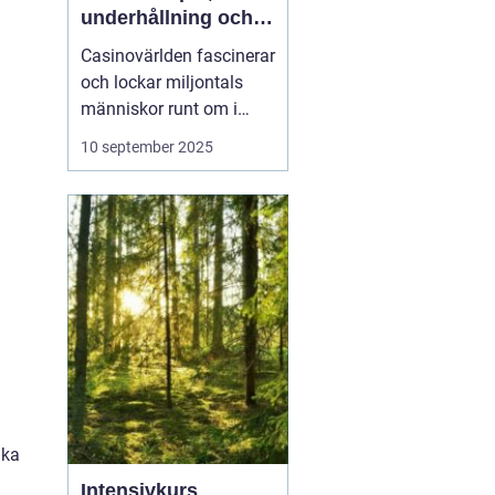
underhållning och
strategier
Casinovärlden fascinerar
och lockar miljontals
människor runt om i
världen. Från de
10 september 2025
glittrande ljusen i Las
Vegas till det digitala
spelutbudet online, har
casinon blivit ett nav för
underhållning och
spänning. I ...
ika
Intensivkurs