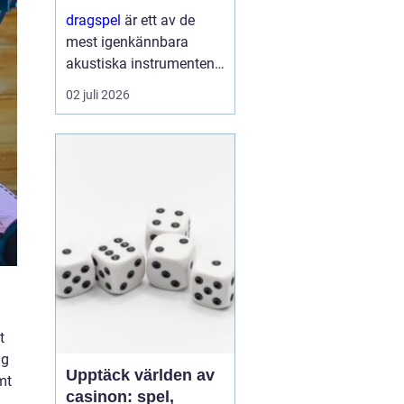
förnyelse
dragspel
är ett av de
mest igenkännbara
akustiska instrumenten i
Norden. Med sin
02 juli 2026
kombination av
klaviatur, bälg och
basregister bär
instrumentet både
dansbanans historia och
da...
t
ig
Upptäck världen av
mt
casinon: spel,