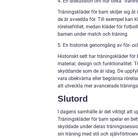
4. En diskussion om hur olika ”tränin
Träningskläder för barn skiljer sig åt
de är avsedda för. Till exempel kan k
rörelsefrihet, medan kläder för fotbo
barnen under match och träning.
5. En historisk genomgång av för- oc
Historiskt sett har träningskläder för
material, design och funktionalitet. 
skyddande som de är idag. De uppfyll
vara obekväma eller begränsa rörelsef
att utveckla mer avancerade tränings
Slutord
I dagens samhälle är det viktigt att u
Träningskläder för barn spelar en b
skyddade under deras träningssession
sin träning med stil och självförtroen