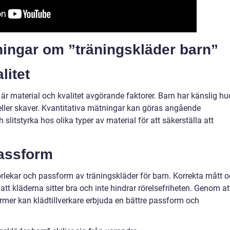
ningar om ”träningskläder barn”
litet
n är material och kvalitet avgörande faktorer. Barn har känslig hu
 eller skaver. Kvantitativa mätningar kan göras angående
litstyrka hos olika typer av material för att säkerställa att
passform
orlekar och passform av träningskläder för barn. Korrekta mått 
a att kläderna sitter bra och inte hindrar rörelsefriheten. Genom at
ormer kan klädtillverkare erbjuda en bättre passform och