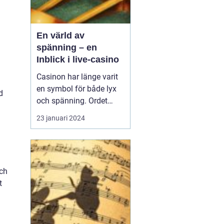
En värld av
spänning – en
Inblick i live-casino
Casinon har länge varit
en symbol för både lyx
d
och spänning. Ordet
"casino" framkallar bilder
23 januari 2024
av glittrande ljus, suset
av kort som blandas,
och ljudet av
spelautomater som
och
betalar ut. Ända sedan
t
de första spelhusen
&ou...