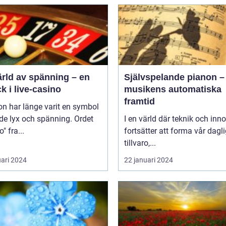
ärld av spänning – en
Självspelande pianon –
ck i live-casino
musikens automatiska
framtid
n har länge varit en symbol
de lyx och spänning. Ordet
I en värld där teknik och inn
" fra...
fortsätter att forma vår dagl
tillvaro,...
uari 2024
22 januari 2024