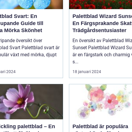
tblad Svart: En
Palettblad Wizard Suns
upande Guide till
En Färgsprakande Skatt
a Mörka Skönhet
Trädgårdsentusiaster
ipande översikt över
En översikt av Palettblad Wi
blad Svart Palettblad svart är
Sunset Palettblad Wizard Sunset
pulär växt med mörka, djupt
är en färgstark och charmig 
s...
uari 2024
18 januari 2024
ickling palettblad – En
Palettblad är populära