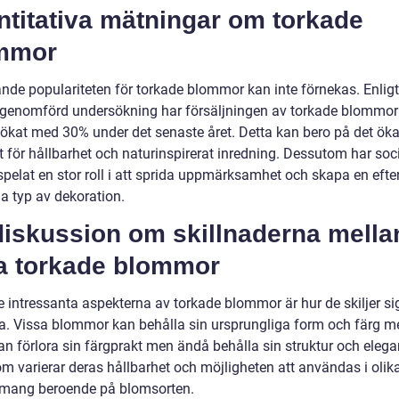
ntitativa mätningar om torkade
mmor
nde populariteten för torkade blommor kan inte förnekas. Enligt
 genomförd undersökning har försäljningen av torkade blommor 
 ökat med 30% under det senaste året. Detta kan bero på det ök
t för hållbarhet och naturinspirerat inredning. Dessutom har soc
spelat en stor roll i att sprida uppmärksamhet och skapa en efte
a typ av dekoration.
diskussion om skillnaderna mella
ka torkade blommor
e intressanta aspekterna av torkade blommor är hur de skiljer sig
a. Vissa blommor kan behålla sin ursprungliga form och färg 
an förlora sin färgprakt men ändå behålla sin struktur och elega
m varierar deras hållbarhet och möjligheten att användas i olik
mang beroende på blomsorten.