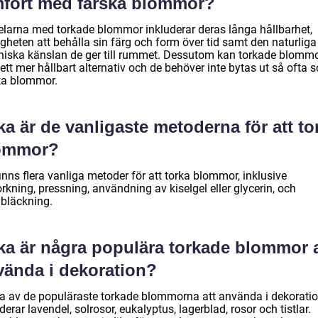
mfört med färska blommor?
elarna med torkade blommor inkluderar deras långa hållbarhet,
gheten att behålla sin färg och form över tid samt den naturliga
niska känslan de ger till rummet. Dessutom kan torkade blomm
ett mer hållbart alternativ och de behöver inte bytas ut så ofta 
ka blommor.
ka är de vanligaste metoderna för att to
ommor?
inns flera vanliga metoder för att torka blommor, inklusive
orkning, pressning, användning av kiselgel eller glycerin, och
bläckning.
lka är några populära torkade blommor a
vända i dekoration?
a av de populäraste torkade blommorna att använda i dekorati
derar lavendel, solrosor, eukalyptus, lagerblad, rosor och tistlar.