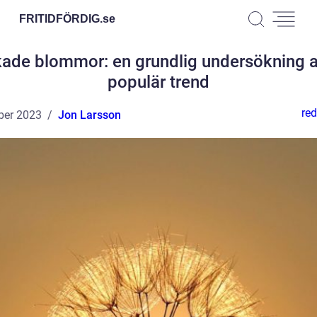
FRITIDFÖRDIG.
se
kade blommor: en grundlig undersökning a
populär trend
red
ber 2023
Jon Larsson