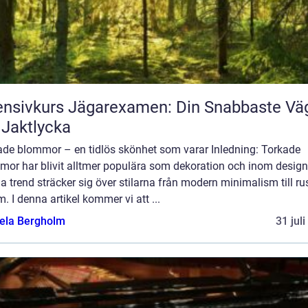
ensivkurs Jägarexamen: Din Snabbaste Vä
l Jaktlycka
ade blommor – en tidlös skönhet som varar Inledning: Torkade
mor har blivit alltmer populära som dekoration och inom design
 trend sträcker sig över stilarna från modern minimalism till ru
. I denna artikel kommer vi att ...
ela Bergholm
31 jul