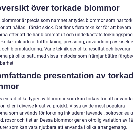
översikt över torkade blommor
 blommor är precis som namnet antyder, blommor som har tork
 för att hållas i färskt skick. Det finns flera tekniker för att bevara
na efter att de har blommat ut och underkastats torkningsproc
kniker inkluderar lufttorkning, pressning, användning av kiselgel
, och blombläckning. Varje teknik ger olika resultat och bevarar
na på olika sätt, med vissa metoder som främjar bättre färgbe
barhet.
omfattande presentation av torka
mmor
ns en rad olika typer av blommor som kan torkas för att använd
on eller i diverse kreativa projekt. Vissa av de mest populära
na som används för torkning inkluderar lavendel, solrosor, euk
d, rosor och tistlar. Dessa blommor ger en otrolig variation av fä
turer som kan vara njutbara att använda i olika arrangemang.