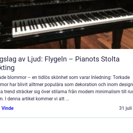
gslag av Ljud: Flygeln – Pianots Stolta
kting
ade blommor – en tidlös skönhet som varar Inledning: Torkade
mor har blivit alltmer populära som dekoration och inom design
 trend sträcker sig över stilarna från modern minimalism till ru
. I denna artikel kommer vi att ...
 Vinde
31 jul