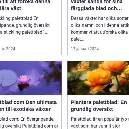
 till att föröka denna
växter kända för sina
lära växt
färgglada blad och
dekorativa utseende
kling palettblad En
Dessa växter har olika sorte
ipande, grundlig översikt
olika namn, och i denna artik
över "ta stickling palettblad" ...
kommer vi att utforska olika
palet...
uari 2024
17 januari 2024
ad com Den ultimata
Plantera palettblad: En
n till exotiska växter
grundlig översikt
blad com: En övergripande,
Palettblad är en populär typ
rsikt Palettblad com är
växt som har vunnit stor