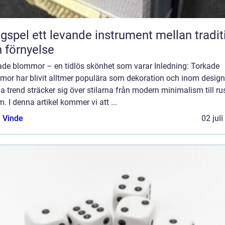
nde instrument mellan tradition
 förnyelse
ade blommor – en tidlös skönhet som varar Inledning: Torkade
mor har blivit alltmer populära som dekoration och inom design
 trend sträcker sig över stilarna från modern minimalism till ru
. I denna artikel kommer vi att ...
 Vinde
02 jul