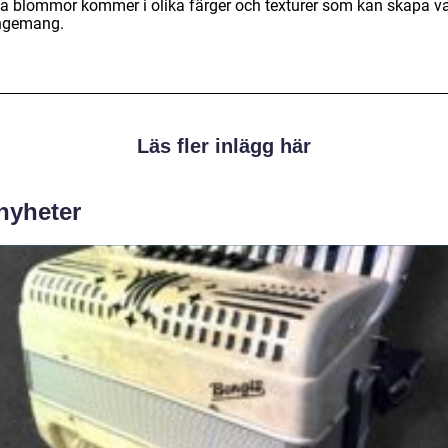
a blommor kommer i olika färger och texturer som kan skapa v
ngemang.
Läs fler inlägg här
 nyheter