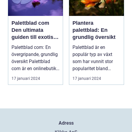
Palettblad com
Plantera
Den ultimata
palettblad: En
guiden till exotiska
grundlig översikt
växter
Palettblad com: En
Palettblad är en
övergripande, grundlig
populär typ av växt
översikt Palettblad
som har vunnit stor
com är en onlinebutik
popularitet bland
och samlingspla...
trädgårdsälskare.
17 januari 2024
17 januari 2024
Denna a...
Adress