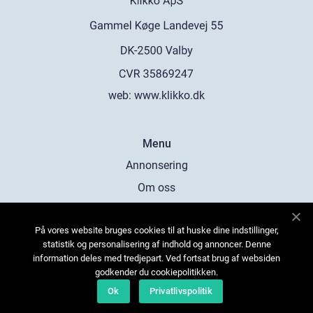
web:
www.klikko.dk
Menu
Annonsering
Om oss
Cookies
På vores website bruges cookies til at huske dine indstillinger,
Kontakta oss
statistik og personalisering af indhold og annoncer. Denne
Sitemap
information deles med tredjepart. Ved fortsat brug af websiden
godkender du cookiepolitikken.
Ok
Privatlivspolitik