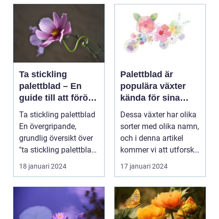
Ta stickling
Palettblad är
palettblad – En
populära växter
guide till att föröka
kända för sina
denna populära
färgglada blad och
Ta stickling palettblad
Dessa växter har olika
växt
dekorativa
En övergripande,
sorter med olika namn,
utseende
grundlig översikt över
och i denna artikel
"ta stickling palettblad"
kommer vi att utforska
...
olika palet...
18 januari 2024
17 januari 2024