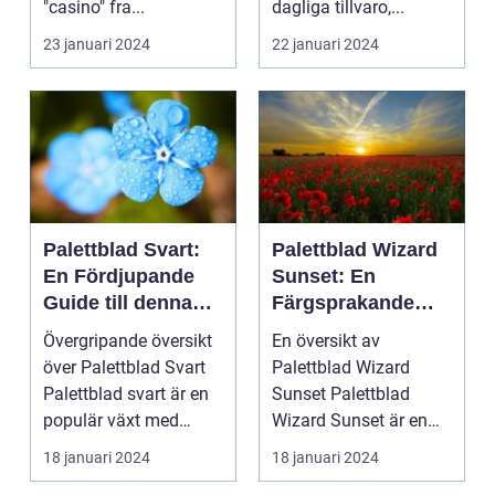
"casino" fra...
dagliga tillvaro,...
23 januari 2024
22 januari 2024
Palettblad Svart:
Palettblad Wizard
En Fördjupande
Sunset: En
Guide till denna
Färgsprakande
Mörka Skönhet
Skatt för
Övergripande översikt
En översikt av
Trädgårdsentusias
över Palettblad Svart
Palettblad Wizard
ter
Palettblad svart är en
Sunset Palettblad
populär växt med
Wizard Sunset är en
mörka, djupt fär...
färgstark och charmig
18 januari 2024
18 januari 2024
växt s...