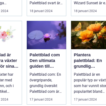
aster
iga
Palettblad svart är
Wizard Sunset är e
.
en populär växt
färgstark och
i 2024
18 januari 2024
18 januari 2024
med mörka, djupt
charmig växt s...
fär...
lad är
Palettblad com
Plantera
ra växter
Den ultimata
palettblad: En
ör sina
guiden till
grundlig
da blad
exotiska växter
översikt
xter har
Palettblad com: En
Palettblad är en
korativa
rter med
övergripande,
populär typ av växt
de
mn, och i
grundlig översikt
som har vunnit sto
tikel
Palettblad com är
popularitet bland
i att
en onlinebutik och
trädgårdsälskare.
i 2024
17 januari 2024
17 januari 2024
 olika
samlingspla...
Denna a...