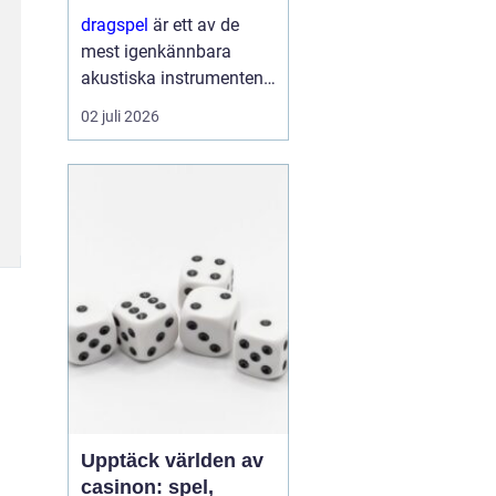
förnyelse
dragspel
är ett av de
mest igenkännbara
akustiska instrumenten i
Norden. Med sin
02 juli 2026
kombination av
klaviatur, bälg och
basregister bär
instrumentet både
dansbanans historia och
da...
Upptäck världen av
casinon: spel,