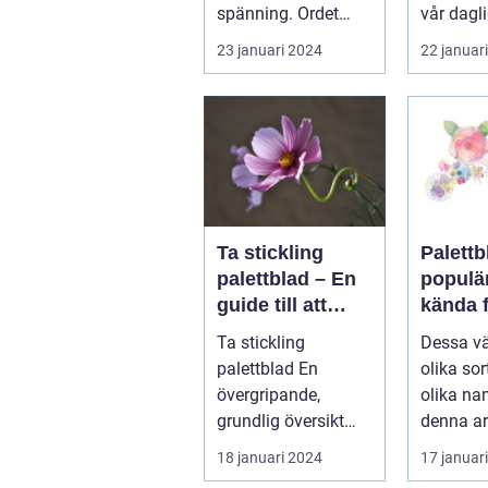
spänning. Ordet
vår dagl
"casino" fra...
tillvaro,..
23 januari 2024
22 januar
Ta stickling
Palettb
palettblad – En
populä
guide till att
kända f
föröka denna
färggla
Ta stickling
Dessa vä
populära växt
och de
palettblad En
olika so
utseen
övergripande,
olika na
grundlig översikt
denna ar
över "ta stickling
kommer v
18 januari 2024
17 januar
palettblad" ...
utforska