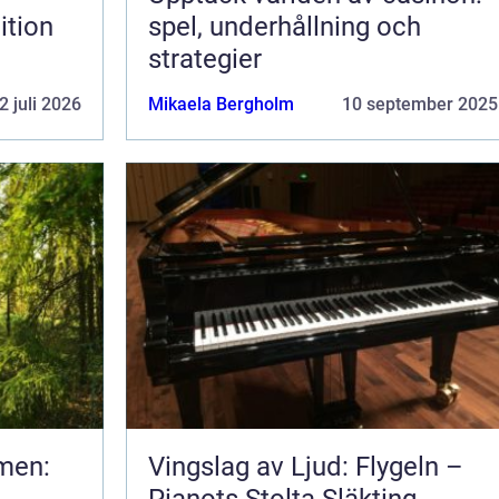
ition
spel, underhållning och
strategier
2 juli 2026
Mikaela Bergholm
10 september 2025
men:
Vingslag av Ljud: Flygeln –
Pianots Stolta Släkting