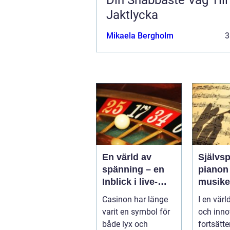
Jaktlycka
Mikaela Bergholm
3
En värld av
Självs
spänning – en
pianon
Inblick i live-
musik
casino
automa
Casinon har länge
I en värl
framtid
varit en symbol för
och inno
både lyx och
fortsätte