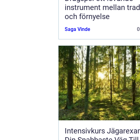
instrument mellan trad
och förnyelse
Saga Vinde
0
Intensivkurs Jägarexa
Din Snabbaste Väg Till