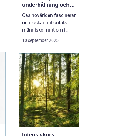
underhållning och
strategier
Casinovärlden fascinerar
och lockar miljontals
människor runt om i
världen. Från de
10 september 2025
glittrande ljusen i Las
Vegas till det digitala
spelutbudet online, har
casinon blivit ett nav för
underhållning och
spänning. I ...
Intensivkurs