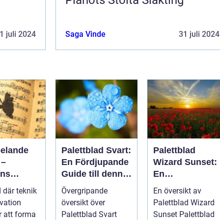
1 juli 2024
Saga Vinde
31 juli 2024
pelande
Palettblad Svart:
Palettblad
 –
En Fördjupande
Wizard Sunset:
ens
Guide till denna
En
tiska
Mörka Skönhet
Färgsprakande
d där teknik
Övergripande
En översikt av
Skatt för
vation
översikt över
Palettblad Wizard
Trädgårdsentus
r att forma
Palettblad Svart
Sunset Palettblad