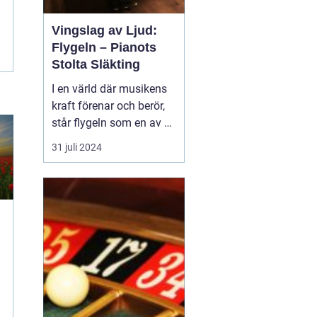
Vingslag av Ljud:
Flygeln – Pianots
Stolta Släkting
I en värld där musikens
kraft förenar och berör,
står flygeln som en av de
mest beundrade och
31 juli 2024
respekterade
musikinstrumenten.
Dess eleganta form och
kraftfulla klangfärg ger
den en unik plats i
musiker och lyssnares
hj&...
i