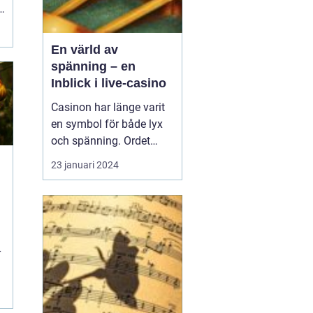
n
En värld av
spänning – en
Inblick i live-casino
Casinon har länge varit
en symbol för både lyx
och spänning. Ordet
"casino" framkallar bilder
23 januari 2024
av glittrande ljus, suset
av kort som blandas,
och ljudet av
spelautomater som
betalar ut. Ända sedan
r
de första spelhusen
&ou...