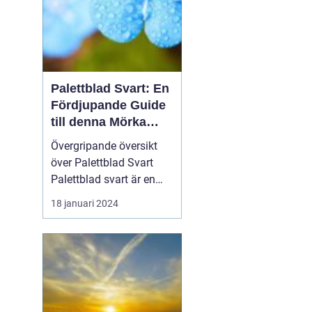
Palettblad Svart: En
Fördjupande Guide
till denna Mörka
Skönhet
Övergripande översikt
över Palettblad Svart
Palettblad svart är en
populär växt med mörka,
18 januari 2024
djupt färgade blad som
ger den en unik och
elegant utseende. Dess
distinkta mörka
färgskala gör den till ett
attraktivt val för