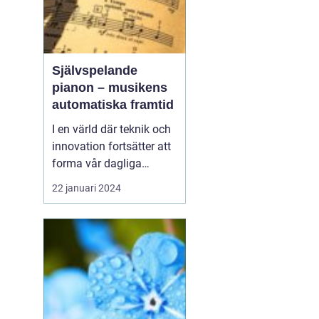
Självspelande
pianon – musikens
automatiska framtid
I en värld där teknik och
innovation fortsätter att
forma vår dagliga
tillvaro, har även
22 januari 2024
musikvärlden övergått
till en ny era. Ett
intressant fenomen som
alltmer blir populärt är
det självspela...