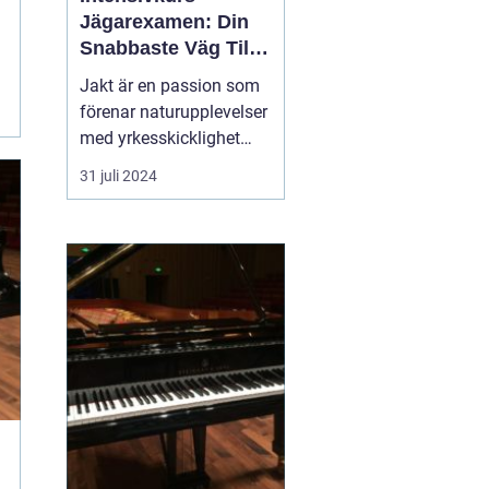
Jägarexamen: Din
Snabbaste Väg Till
Jaktlycka
Jakt är en passion som
förenar naturupplevelser
med yrkesskicklighet
och ansvarstagande för
31 juli 2024
viltvården. För att
komma igång med jakt i
Sverige krävs en
jägarexamen. Och för
den som snabbt vill ta
steget ...