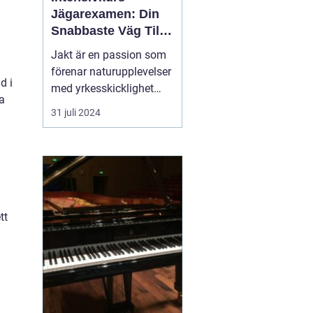
Jägarexamen: Din
Snabbaste Väg Till
Jaktlycka
Jakt är en passion som
förenar naturupplevelser
d i
med yrkesskicklighet
ka
och ansvarstagande för
31 juli 2024
viltvården. För att
komma igång med jakt i
Sverige krävs en
jägarexamen. Och för
den som snabbt vill ta
steget ...
tt