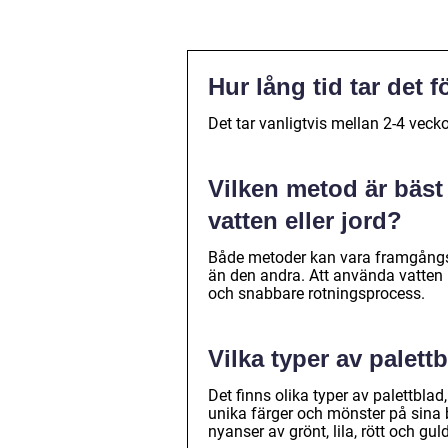
Hur lång tid tar det f
Det tar vanligtvis mellan 2-4 veckor
Vilken metod är bäst f
vatten eller jord?
Både metoder kan vara framgångs
än den andra. Att använda vatten k
och snabbare rotningsprocess.
Vilka typer av palettb
Det finns olika typer av palettbla
unika färger och mönster på sina b
nyanser av grönt, lila, rött och guld