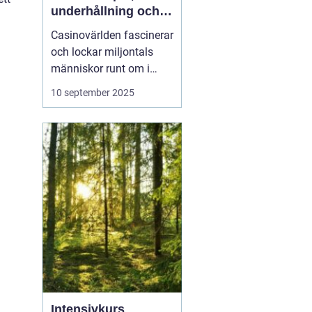
underhållning och
strategier
Casinovärlden fascinerar
och lockar miljontals
människor runt om i
världen. Från de
10 september 2025
glittrande ljusen i Las
Vegas till det digitala
spelutbudet online, har
casinon blivit ett nav för
underhållning och
spänning. I ...
Intensivkurs