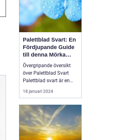
Palettblad Svart: En
Fördjupande Guide
till denna Mörka
Skönhet
Övergripande översikt
över Palettblad Svart
Palettblad svart är en
populär växt med mörka,
18 januari 2024
djupt färgade blad som
ger den en unik och
elegant utseende. Dess
distinkta mörka
färgskala gör den till ett
attraktivt val för