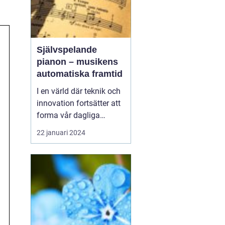
Självspelande
pianon – musikens
automatiska framtid
I en värld där teknik och
innovation fortsätter att
forma vår dagliga
tillvaro, har även
22 januari 2024
musikvärlden övergått
till en ny era. Ett
intressant fenomen som
alltmer blir populärt är
det självspela...