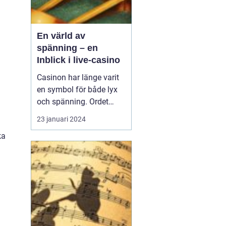
En värld av
spänning – en
Inblick i live-casino
Casinon har länge varit
en symbol för både lyx
och spänning. Ordet
"casino" framkallar bilder
23 januari 2024
av glittrande ljus, suset
ka
av kort som blandas,
och ljudet av
spelautomater som
betalar ut. Ända sedan
de första spelhusen
&ou...