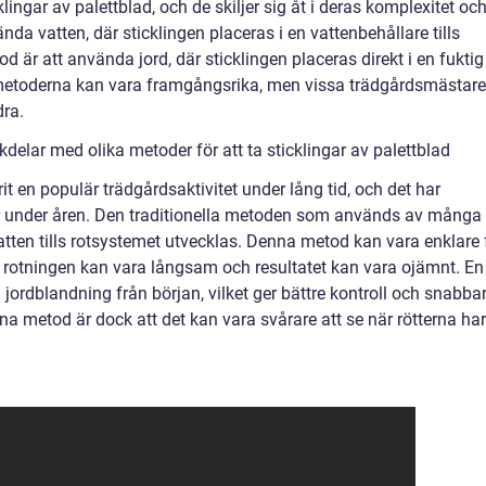
klingar av palettblad, och de skiljer sig åt i deras komplexitet oc
a vatten, där sticklingen placeras i en vattenbehållare tills
 är att använda jord, där sticklingen placeras direkt i en fuktig
 metoderna kan vara framgångsrika, men vissa trädgårdsmästare
ra.
elar med olika metoder för att ta sticklingar av palettblad
rit en populär trädgårdsaktivitet under lång tid, och det har
er under åren. Den traditionella metoden som används av många 
vatten tills rotsystemet utvecklas. Denna metod kan vara enklare 
 rotningen kan vara långsam och resultatet kan vara ojämnt. En
ordblandning från början, vilket ger bättre kontroll och snabba
 metod är dock att det kan vara svårare att se när rötterna har