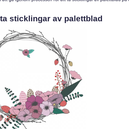
ta sticklingar av palettblad