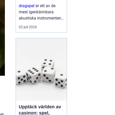
förnyelse
dragspel
är ett av de
mest igenkännbara
akustiska instrumenten i
Norden. Med sin
02 juli 2026
kombination av
klaviatur, bälg och
basregister bär
instrumentet både
dansbanans historia och
da...
Upptäck världen av
casinon: spel,
ett