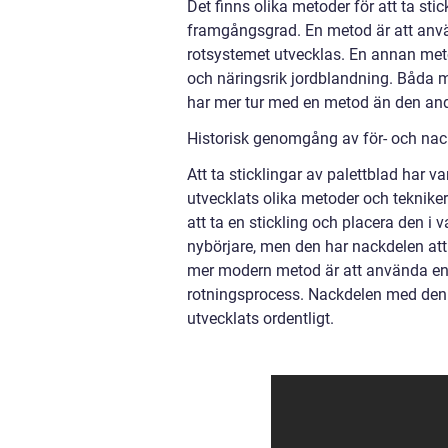
Det finns olika metoder för att ta stic
framgångsgrad. En metod är att använd
rotsystemet utvecklas. En annan metod
och näringsrik jordblandning. Båda
har mer tur med en metod än den and
Historisk genomgång av för- och nackd
Att ta sticklingar av palettblad har va
utvecklats olika metoder och teknik
att ta en stickling och placera den i 
nybörjare, men den har nackdelen att
mer modern metod är att använda en j
rotningsprocess. Nackdelen med denna
utvecklats ordentligt.