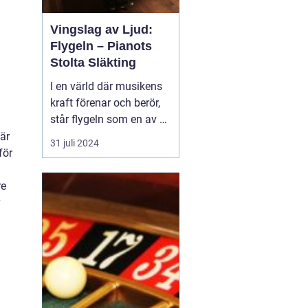
h
Vingslag av Ljud:
Flygeln – Pianots
Stolta Släkting
I en värld där musikens
kraft förenar och berör,
står flygeln som en av de
mest beundrade och
är
31 juli 2024
respekterade
för
musikinstrumenten.
Dess eleganta form och
re
kraftfulla klangfärg ger
den en unik plats i
musiker och lyssnares
hj&...