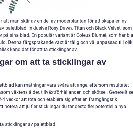
bär att man skär av en del av moderplantan för att skapa en ny
r av palettblad, inklusive Rosy Dawn, Titan och Black Velvet, som
r på sina blad. En populär variant är Coleus Blumei, som har bla
 guld. Denna färgsprakande växt är tålig och väl anpassad till oli
alisk kandidat för att ta sticklingar av.
gar om att ta sticklingar av
alettblad kan mätningar vara svåra att ange, eftersom resultatet
åsom växtens ålder, tillväxtförhållanden och skötsel. Generellt se
2-4 veckor att rota och etablera sig efter en framgångsrik
t notera att ju fler sticklingar du tar desto fler potentiella nya
ta sticklingar av palettblad