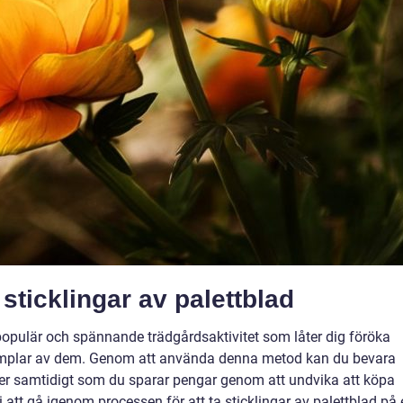
 sticklingar av palettblad
n populär och spännande trädgårdsaktivitet som låter dig föröka
exemplar av dem. Genom att använda denna metod kan du bevara
er samtidigt som du sparar pengar genom att undvika att köpa
 att gå igenom processen för att ta sticklingar av palettblad på 