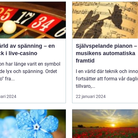
ärld av spänning – en
Självspelande pianon –
ck i live-casino
musikens automatiska
framtid
n har länge varit en symbol
de lyx och spänning. Ordet
I en värld där teknik och inn
" fra...
fortsätter att forma vår dagl
tillvaro,...
uari 2024
22 januari 2024