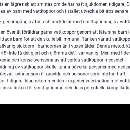
is en lägre risk att smittas om de har haft sjukdomen tidigare. 
as av barn med vattkoppor och i stället utveckla bältros senare i 
sk genomgång av för- och nackdelar med smittspridning av vatt
iden överlät föräldrar gärna vattkoppor genom att låta sina barn 
ttade barn för att de skulle bli immuna. Tanken var att vattkopp
allvarlig sjukdom i barndomen än i vuxen ålder. Denna metod, 
rför inte få det gjort och glömma det”, var vanlig. Men med tide
kerna och konsekvenserna av att sprida vattkoppor medvetet.
ridning av vattkoppor skulle kunna påverka personer med nedsa
rsvar, kvinnor som är gravida och personer som inte har haft
por tidigare. Idag rekommenderar experter vaccination mot vatt
minska risken för smittspridning och dess potentiella komplikati