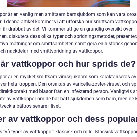
por är en vanlig men smittsam barnsjukdom som kan vara oroa
r. I denna artikel kommer vi att utforska hur smittsam vattkoppo
 är drabbat av det. Vi kommer att ge en grundlig översikt över
en, diskutera dess olika typer och spridningsmetoder, presenter
ativa mätningar om smittsamheten samt göra en historisk gen
 och nackdelar med smittspridning av vattkoppor.
är vattkoppor och hur sprids de?
por är en mycket smittsam virussjukdom som karaktäriseras av
ver hela kroppen. Den orsakas av varicella-zoster-viruset och sp
irektkontakt med blåsor från en infekterad person. Vanligtvis s
nte av vattkoppor om de har haft sjukdomen som barn, men de k
utveckla bältros senare i livet.
r av vattkoppor och dess popular
s två typer av vattkoppor: klassisk och mild. Klassisk vattkoppo