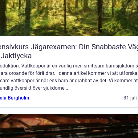
ensivkurs Jägarexamen: Din Snabbaste Vä
l Jaktlycka
troduktion: Vattkoppor är en vanlig men smittsam barnsjukdom
ara oroande för föräldrar. I denna artikel kommer vi att utforska
sam vattkoppor är när ens barn är drabbat av det. Vi kommer at
undlig översikt över sjukdome...
ela Bergholm
31 jul