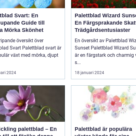
tblad Svart: En
Palettblad Wizard Suns
upande Guide till
En Färgsprakande Skatt
a Mörka Skönhet
Trädgårdsentusiaster
ipande översikt över
En översikt av Palettblad Wi
blad Svart Palettblad svart är
Sunset Palettblad Wizard Sunset
pulär växt med mörka, djupt
är en färgstark och charmig 
s...
uari 2024
18 januari 2024
ickling palettblad – En
Palettblad är populära