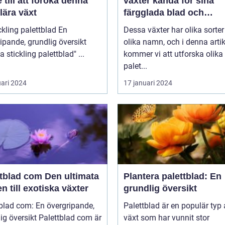
 till att föröka denna
växter kända för sina
lära växt
färgglada blad och
dekorativa utseende
kling palettblad En
Dessa växter har olika sorte
ipande, grundlig översikt
olika namn, och i denna artik
över "ta stickling palettblad" ...
kommer vi att utforska olika
palet...
uari 2024
17 januari 2024
ad com Den ultimata
Plantera palettblad: En
n till exotiska växter
grundlig översikt
blad com: En övergripande,
Palettblad är en populär typ
rsikt Palettblad com är
växt som har vunnit stor