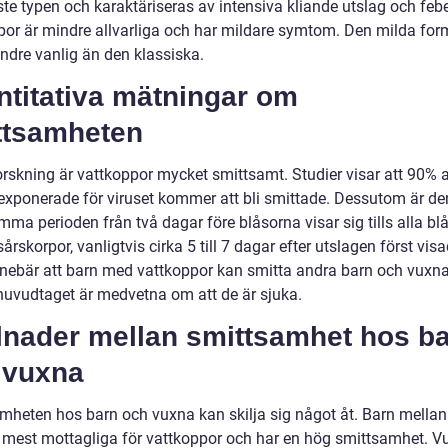
te typen och karaktäriseras av intensiva kliande utslag och febe
por är mindre allvarliga och har mildare symtom. Den milda for
ndre vanlig än den klassiska.
ntitativa mätningar om
ttsamheten
forskning är vattkoppor mycket smittsamt. Studier visar att 90%
exponerade för viruset kommer att bli smittade. Dessutom är de
ma perioden från två dagar före blåsorna visar sig tills alla bl
sårskorpor, vanligtvis cirka 5 till 7 dagar efter utslagen först visa
nnebär att barn med vattkoppor kan smitta andra barn och vuxn
huvudtaget är medvetna om att de är sjuka.
llnader mellan smittsamhet hos b
 vuxna
mheten hos barn och vuxna kan skilja sig något åt. Barn mellan
r mest mottagliga för vattkoppor och har en hög smittsamhet. V