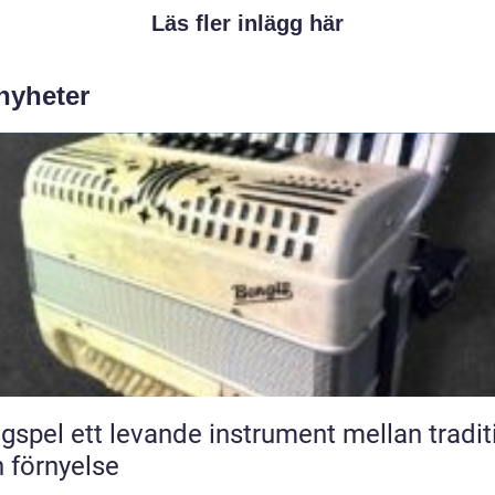
Läs fler inlägg här
 nyheter
nde instrument mellan tradition
 förnyelse