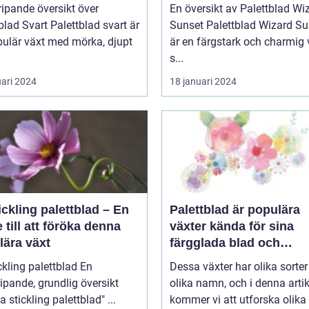
ipande översikt över
En översikt av Palettblad Wi
blad Svart Palettblad svart är
Sunset Palettblad Wizard Sunset
pulär växt med mörka, djupt
är en färgstark och charmig 
s...
uari 2024
18 januari 2024
ickling palettblad – En
Palettblad är populära
 till att föröka denna
växter kända för sina
lära växt
färgglada blad och
dekorativa utseende
kling palettblad En
Dessa växter har olika sorte
ipande, grundlig översikt
olika namn, och i denna artik
över "ta stickling palettblad" ...
kommer vi att utforska olika