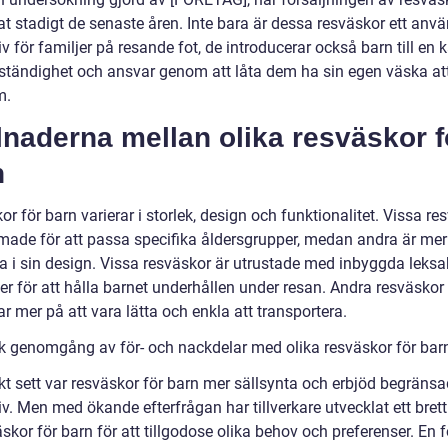
at stadigt de senaste åren. Inte bara är dessa resväskor ett anv
iv för familjer på resande fot, de introducerar också barn till en 
vständighet och ansvar genom att låta dem ha sin egen väska att
m.
lnaderna mellan olika resväskor f
n
r för barn varierar i storlek, design och funktionalitet. Vissa re
rmade för att passa specifika åldersgrupper, medan andra är mer
a i sin design. Vissa resväskor är utrustade med inbyggda leksak
ter för att hålla barnet underhållen under resan. Andra resväskor
r mer på att vara lätta och enkla att transportera.
sk genomgång av för- och nackdelar med olika resväskor för bar
skt sett var resväskor för barn mer sällsynta och erbjöd begräns
iv. Men med ökande efterfrågan har tillverkare utvecklat ett bret
skor för barn för att tillgodose olika behov och preferenser. En f