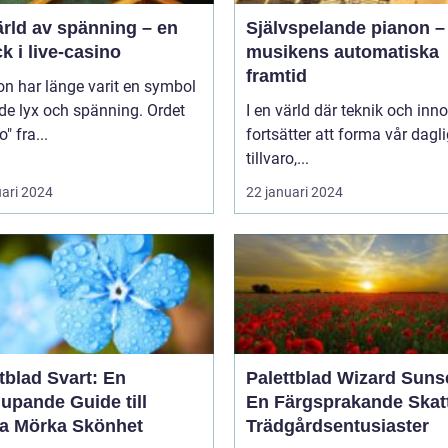
ärld av spänning – en
Självspelande pianon –
ck i live-casino
musikens automatiska
framtid
n har länge varit en symbol
de lyx och spänning. Ordet
I en värld där teknik och inn
" fra...
fortsätter att forma vår dagl
tillvaro,...
uari 2024
22 januari 2024
tblad Svart: En
Palettblad Wizard Suns
upande Guide till
En Färgsprakande Skatt
a Mörka Skönhet
Trädgårdsentusiaster