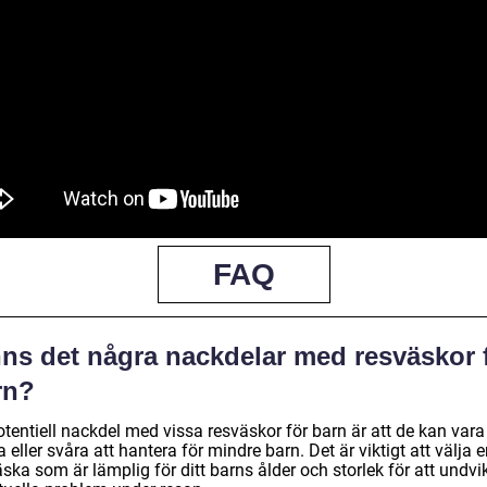
FAQ
nns det några nackdelar med resväskor 
rn?
tentiell nackdel med vissa resväskor för barn är att de kan vara
 eller svåra att hantera för mindre barn. Det är viktigt att välja 
ska som är lämplig för ditt barns ålder och storlek för att undvi