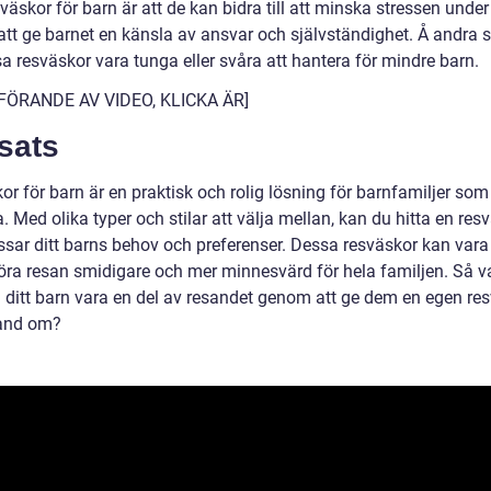
äskor för barn är att de kan bidra till att minska stressen under
tt ge barnet en känsla av ansvar och självständighet. Å andra 
a resväskor vara tunga eller svåra att hantera för mindre barn.
NFÖRANDE AV VIDEO, KLICKA ÄR]
sats
r för barn är en praktisk och rolig lösning för barnfamiljer som
. Med olika typer och stilar att välja mellan, kan du hitta en res
sar ditt barns behov och preferenser. Dessa resväskor kan vara
 göra resan smidigare och mer minnesvärd för hela familjen. Så v
ta ditt barn vara en del av resandet genom att ge dem en egen re
hand om?