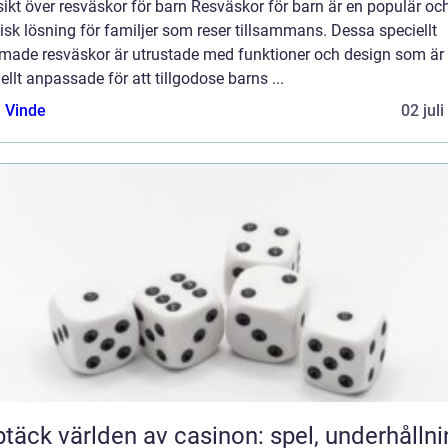
ikt över resväskor för barn Resväskor för barn är en populär oc
isk lösning för familjer som reser tillsammans. Dessa speciellt
rmade resväskor är utrustade med funktioner och design som är
ellt anpassade för att tillgodose barns ...
 Vinde
02 jul
täck världen av casinon: spel, underhållni