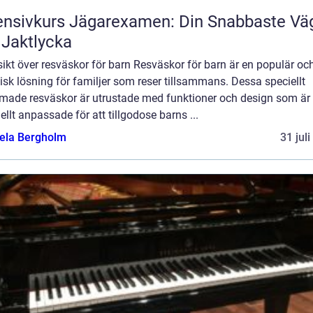
ensivkurs Jägarexamen: Din Snabbaste Vä
l Jaktlycka
ikt över resväskor för barn Resväskor för barn är en populär oc
isk lösning för familjer som reser tillsammans. Dessa speciellt
rmade resväskor är utrustade med funktioner och design som är
ellt anpassade för att tillgodose barns ...
ela Bergholm
31 jul