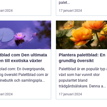
palet...
uari 2024
17 januari 2024
ad com Den ultimata
Plantera palettblad: En
n till exotiska växter
grundlig översikt
blad com: En övergripande,
Palettblad är en populär typ
rsikt Palettblad com är
växt som har vunnit stor
inebutik och samlingspla...
popularitet bland
trädgårdsälskare. Denna a...
uari 2024
17 januari 2024