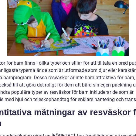
r för barn finns i olika typer och stilar för att tilltala en bred pu
anligaste typerna är de som är utformade som djur eller karaktär
a barnprogram. Dessa resväskor är inte bara attraktiva för barn,
också till att göra det roligt för dem att bära sin egen packning 
Andra populära typer av resväskor för barn inkluderar de som är
de med hjul och teleskophandtag för enklare hantering och trans
titativa mätningar av resväskor 
n
en undersökning gjord av [FÖRETAG], har försäljningen av resväs