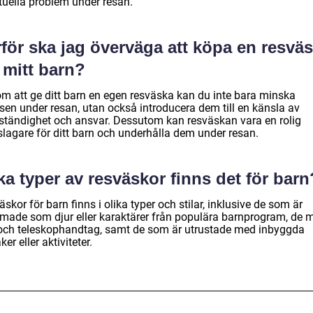
tuella problem under resan.
för ska jag överväga att köpa en resvä
 mitt barn?
m att ge ditt barn en egen resväska kan du inte bara minska
ssen under resan, utan också introducera dem till en känsla av
vständighet och ansvar. Dessutom kan resväskan vara en rolig
slagare för ditt barn och underhålla dem under resan.
ka typer av resväskor finns det för barn
skor för barn finns i olika typer och stilar, inklusive de som är
rmade som djur eller karaktärer från populära barnprogram, de 
 och teleskophandtag, samt de som är utrustade med inbyggda
ker eller aktiviteter.