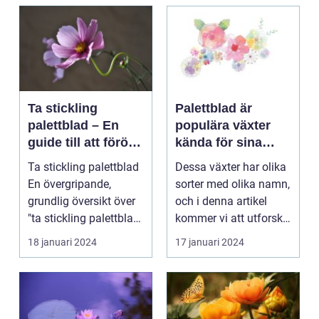
Ta stickling
Palettblad är
palettblad – En
populära växter
guide till att föröka
kända för sina
denna populära
färgglada blad och
Ta stickling palettblad
Dessa växter har olika
växt
dekorativa
En övergripande,
sorter med olika namn,
utseende
grundlig översikt över
och i denna artikel
"ta stickling palettblad"
kommer vi att utforska
...
olika palet...
18 januari 2024
17 januari 2024