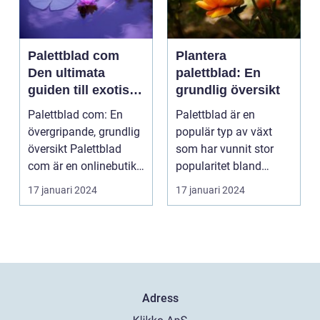
Palettblad com
Plantera
Den ultimata
palettblad: En
guiden till exotiska
grundlig översikt
växter
Palettblad com: En
Palettblad är en
övergripande, grundlig
populär typ av växt
översikt Palettblad
som har vunnit stor
com är en onlinebutik
popularitet bland
och samlingspla...
trädgårdsälskare.
17 januari 2024
17 januari 2024
Denna a...
Adress