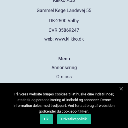
web:
www.klikko.dk
Menu
Annonsering
Om oss
Cookies
På vores website bruges cookies til at huske dine indstillinger,
Kontakta oss
statistik og personalisering af indhold og annoncer. Denne
Sitemap
information deles med tredjepart. Ved fortsat brug af websiden
godkender du cookiepolitikken.
Ok
Privatlivspolitik