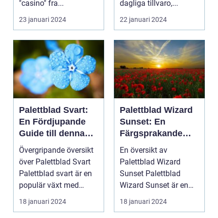
"casino" fra...
dagliga tillvaro,...
23 januari 2024
22 januari 2024
Palettblad Svart:
Palettblad Wizard
En Fördjupande
Sunset: En
Guide till denna
Färgsprakande
Mörka Skönhet
Skatt för
Övergripande översikt
En översikt av
Trädgårdsentusias
över Palettblad Svart
Palettblad Wizard
ter
Palettblad svart är en
Sunset Palettblad
populär växt med
Wizard Sunset är en
mörka, djupt fär...
färgstark och charmig
18 januari 2024
18 januari 2024
växt s...