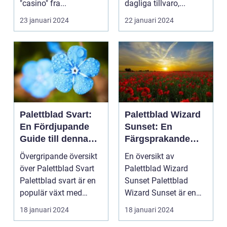
"casino" fra...
dagliga tillvaro,...
23 januari 2024
22 januari 2024
Palettblad Svart:
Palettblad Wizard
En Fördjupande
Sunset: En
Guide till denna
Färgsprakande
Mörka Skönhet
Skatt för
Övergripande översikt
En översikt av
Trädgårdsentusias
över Palettblad Svart
Palettblad Wizard
ter
Palettblad svart är en
Sunset Palettblad
populär växt med
Wizard Sunset är en
mörka, djupt fär...
färgstark och charmig
18 januari 2024
18 januari 2024
växt s...