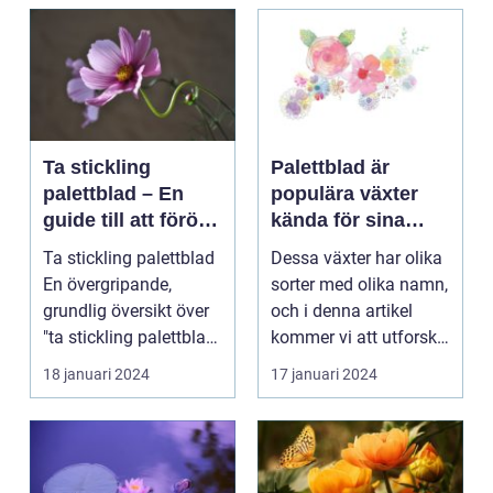
Ta stickling
Palettblad är
palettblad – En
populära växter
guide till att föröka
kända för sina
denna populära
färgglada blad och
Ta stickling palettblad
Dessa växter har olika
växt
dekorativa
En övergripande,
sorter med olika namn,
utseende
grundlig översikt över
och i denna artikel
"ta stickling palettblad"
kommer vi att utforska
...
olika palet...
18 januari 2024
17 januari 2024