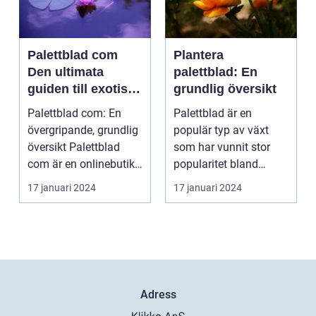
Palettblad com
Plantera
Den ultimata
palettblad: En
guiden till exotiska
grundlig översikt
växter
Palettblad com: En
Palettblad är en
övergripande, grundlig
populär typ av växt
översikt Palettblad
som har vunnit stor
com är en onlinebutik
popularitet bland
och samlingspla...
trädgårdsälskare.
17 januari 2024
17 januari 2024
Denna a...
Adress