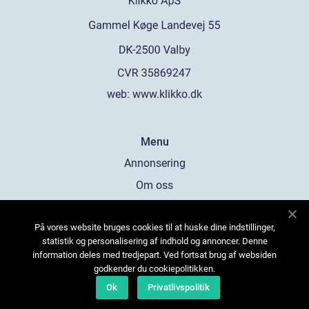
web:
www.klikko.dk
Menu
Annonsering
Om oss
Cookies
På vores website bruges cookies til at huske dine indstillinger,
Kontakta oss
statistik og personalisering af indhold og annoncer. Denne
Sitemap
information deles med tredjepart. Ved fortsat brug af websiden
godkender du cookiepolitikken.
Ok
Privatlivspolitik