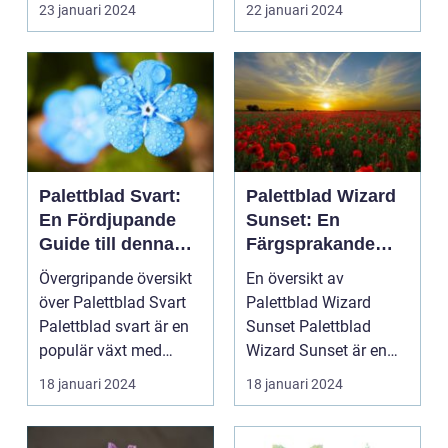
23 januari 2024
22 januari 2024
Palettblad Svart:
Palettblad Wizard
En Fördjupande
Sunset: En
Guide till denna
Färgsprakande
Mörka Skönhet
Skatt för
Övergripande översikt
En översikt av
Trädgårdsentusias
över Palettblad Svart
Palettblad Wizard
ter
Palettblad svart är en
Sunset Palettblad
populär växt med
Wizard Sunset är en
mörka, djupt fär...
färgstark och charmig
18 januari 2024
18 januari 2024
växt s...