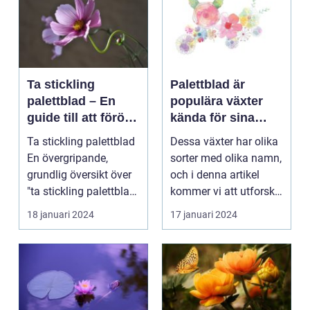
Ta stickling
Palettblad är
palettblad – En
populära växter
guide till att föröka
kända för sina
denna populära
färgglada blad och
Ta stickling palettblad
Dessa växter har olika
växt
dekorativa
En övergripande,
sorter med olika namn,
utseende
grundlig översikt över
och i denna artikel
"ta stickling palettblad"
kommer vi att utforska
...
olika palet...
18 januari 2024
17 januari 2024