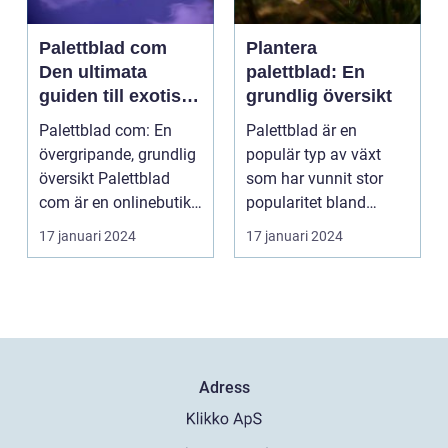
Palettblad com
Plantera
Den ultimata
palettblad: En
guiden till exotiska
grundlig översikt
växter
Palettblad com: En
Palettblad är en
övergripande, grundlig
populär typ av växt
översikt Palettblad
som har vunnit stor
com är en onlinebutik
popularitet bland
och samlingspla...
trädgårdsälskare.
17 januari 2024
17 januari 2024
Denna a...
Adress