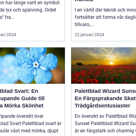
n har länge varit en symbol
de lyx och spänning. Ordet
I en värld där teknik och inn
" fra...
fortsätter att forma vår dagl
tillvaro,...
uari 2024
22 januari 2024
tblad Svart: En
Palettblad Wizard Suns
upande Guide till
En Färgsprakande Skatt
a Mörka Skönhet
Trädgårdsentusiaster
ipande översikt över
En översikt av Palettblad Wi
blad Svart Palettblad svart är
Sunset Palettblad Wizard Sunset
pulär växt med mörka, djupt
är en färgstark och charmig 