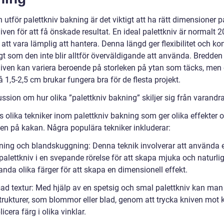
utför palettkniv bakning är det viktigt att ha rätt dimensioner p
iven för att få önskade resultat. En ideal palettkniv är normalt 
 att vara lämplig att hantera. Denna längd ger flexibilitet och kon
gt som den inte blir alltför överväldigande att använda. Bredden
niven kan variera beroende på storleken på ytan som täcks, men
 1,5-2,5 cm brukar fungera bra för de flesta projekt.
ssion om hur olika ”palettkniv bakning” skiljer sig från varandr
s olika tekniker inom palettkniv bakning som ger olika effekter 
en på kakan. Några populära tekniker inkluderar:
ning och blandskuggning: Denna teknik involverar att använda 
alettkniv i en svepande rörelse för att skapa mjuka och naturliga
nda olika färger för att skapa en dimensionell effekt.
sad textur: Med hjälp av en spetsig och smal palettkniv kan ma
 strukturer, som blommor eller blad, genom att trycka kniven mot
icera färg i olika vinklar.