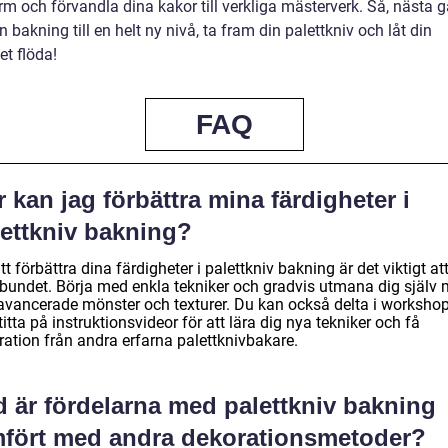
rm och förvandla dina kakor till verkliga mästerverk. Så, nästa 
din bakning till en helt ny nivå, ta fram din palettkniv och låt din
tet flöda!
FAQ
 kan jag förbättra mina färdigheter i
lettkniv bakning?
tt förbättra dina färdigheter i palettkniv bakning är det viktigt at
lbundet. Börja med enkla tekniker och gradvis utmana dig själv
avancerade mönster och texturer. Du kan också delta i worksho
 titta på instruktionsvideor för att lära dig nya tekniker och få
ration från andra erfarna palettknivbakare.
d är fördelarna med palettkniv bakning
mfört med andra dekorationsmetoder?