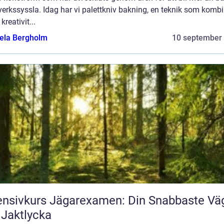
erkssyssla. Idag har vi palettkniv bakning, en teknik som kombi
kreativit...
ela Bergholm
10 september
ensivkurs Jägarexamen: Din Snabbaste Vä
l Jaktlycka