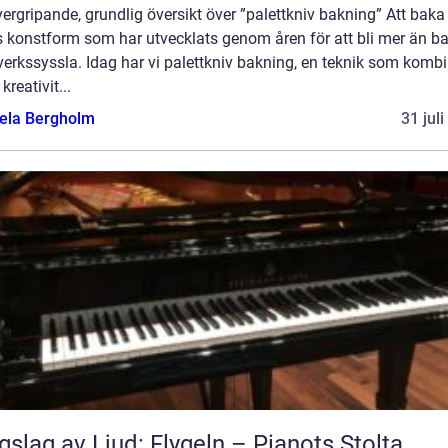
ergripande, grundlig översikt över ”palettkniv bakning” Att baka
s konstform som har utvecklats genom åren för att bli mer än b
erkssyssla. Idag har vi palettkniv bakning, en teknik som kombi
kreativit...
ela Bergholm
31 jul
gslag av Ljud: Flygeln – Pianots Stolta