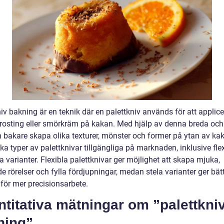
iv bakning är en teknik där en palettkniv används för att applic
 frosting eller smörkräm på kakan. Med hjälp av denna breda och
n bakare skapa olika texturer, mönster och former på ytan av ka
ika typer av palettknivar tillgängliga på marknaden, inklusive fle
a varianter. Flexibla palettknivar ger möjlighet att skapa mjuka,
 rörelser och fylla fördjupningar, medan stela varianter ger bät
 för mer precisionsarbete.
titativa mätningar om ”palettkni
ning”