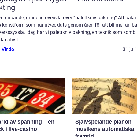
kting
ergripande, grundlig översikt över ”palettkniv bakning” Att baka
s konstform som har utvecklats genom åren för att bli mer än b
erkssyssla. Idag har vi palettkniv bakning, en teknik som kombi
kreativit...
 Vinde
31 jul
ärld av spänning – en
Självspelande pianon –
ck i live-casino
musikens automatiska
framtid