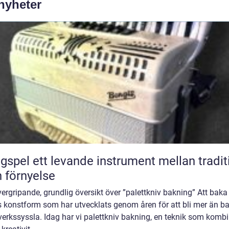
 nyheter
nde instrument mellan tradition
 förnyelse
ergripande, grundlig översikt över ”palettkniv bakning” Att baka
s konstform som har utvecklats genom åren för att bli mer än b
erkssyssla. Idag har vi palettkniv bakning, en teknik som kombi