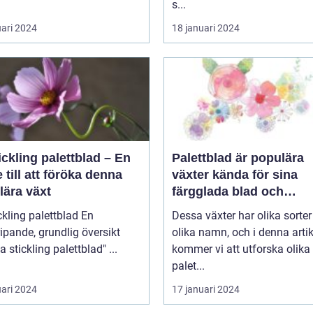
s...
uari 2024
18 januari 2024
ickling palettblad – En
Palettblad är populära
 till att föröka denna
växter kända för sina
lära växt
färgglada blad och
dekorativa utseende
kling palettblad En
Dessa växter har olika sorte
ipande, grundlig översikt
olika namn, och i denna artik
över "ta stickling palettblad" ...
kommer vi att utforska olika
palet...
uari 2024
17 januari 2024