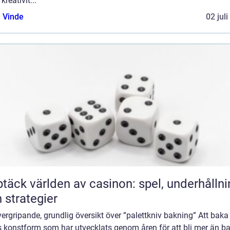
kreativit...
 Vinde
02 jul
täck världen av casinon: spel, underhållni
 strategier
ergripande, grundlig översikt över ”palettkniv bakning” Att baka
s konstform som har utvecklats genom åren för att bli mer än b