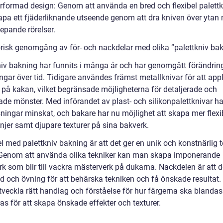
erformad design: Genom att använda en bred och flexibel palett
pa ett fjäderliknande utseende genom att dra kniven över ytan
epande rörelser.
orisk genomgång av för- och nackdelar med olika ”palettkniv ba
niv bakning har funnits i många år och har genomgått förändrin
ngar över tid. Tidigare användes främst metallknivar för att app
g på kakan, vilket begränsade möjligheterna för detaljerade och
rade mönster. Med införandet av plast- och silikonpalettknivar h
ningar minskat, och bakare har nu möjlighet att skapa mer flexi
njer samt djupare texturer på sina bakverk.
l med palettkniv bakning är att det ger en unik och konstnärlig to
Genom att använda olika tekniker kan man skapa imponerande
k som blir till vackra mästerverk på dukarna. Nackdelen är att d
id och övning för att behärska tekniken och få önskade resultat. 
utveckla rätt handlag och förståelse för hur färgerna ska blanda
as för att skapa önskade effekter och texturer.