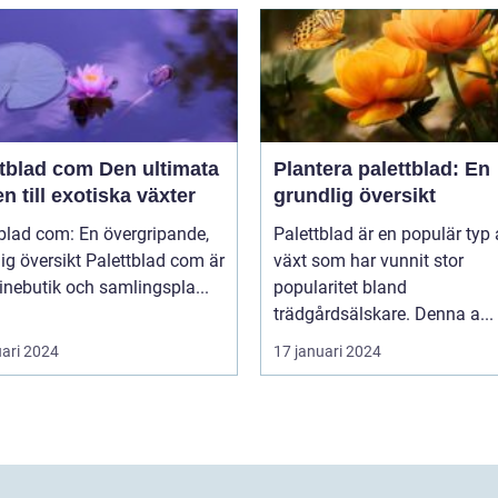
ad com Den ultimata
Plantera palettblad: En
n till exotiska växter
grundlig översikt
blad com: En övergripande,
Palettblad är en populär typ
rsikt Palettblad com är
växt som har vunnit stor
inebutik och samlingspla...
popularitet bland
trädgårdsälskare. Denna a...
uari 2024
17 januari 2024