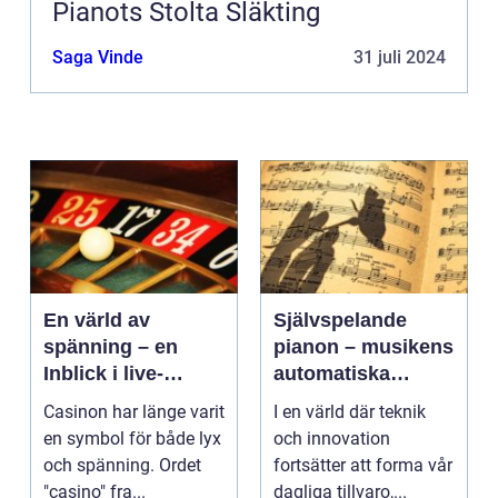
Pianots Stolta Släkting
Saga Vinde
31 juli 2024
En värld av
Självspelande
spänning – en
pianon – musikens
Inblick i live-
automatiska
casino
framtid
Casinon har länge varit
I en värld där teknik
en symbol för både lyx
och innovation
och spänning. Ordet
fortsätter att forma vår
"casino" fra...
dagliga tillvaro,...