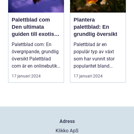
Palettblad com
Plantera
Den ultimata
palettblad: En
guiden till exotiska
grundlig översikt
växter
Palettblad com: En
Palettblad är en
övergripande, grundlig
populär typ av växt
översikt Palettblad
som har vunnit stor
com är en onlinebutik
popularitet bland
och samlingspla...
trädgårdsälskare.
17 januari 2024
17 januari 2024
Denna a...
Adress