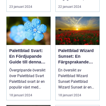
23 januari 2024
22 januari 2024
Palettblad Svart:
Palettblad Wizard
En Fördjupande
Sunset: En
Guide till denna
Färgsprakande
Mörka Skönhet
Skatt för
Övergripande översikt
En översikt av
Trädgårdsentusias
över Palettblad Svart
Palettblad Wizard
ter
Palettblad svart är en
Sunset Palettblad
populär växt med
Wizard Sunset är en
mörka, djupt fär...
färgstark och charmig
18 januari 2024
18 januari 2024
växt s...