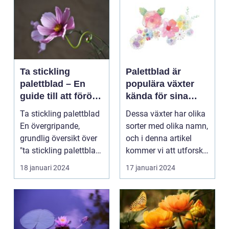
Ta stickling
Palettblad är
palettblad – En
populära växter
guide till att föröka
kända för sina
denna populära
färgglada blad och
Ta stickling palettblad
Dessa växter har olika
växt
dekorativa
En övergripande,
sorter med olika namn,
utseende
grundlig översikt över
och i denna artikel
"ta stickling palettblad"
kommer vi att utforska
...
olika palet...
18 januari 2024
17 januari 2024