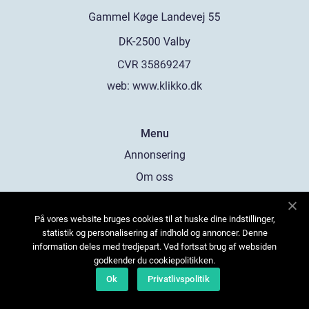
web:
www.klikko.dk
Menu
Annonsering
Om oss
Cookies
På vores website bruges cookies til at huske dine indstillinger,
Kontakta oss
statistik og personalisering af indhold og annoncer. Denne
Sitemap
information deles med tredjepart. Ved fortsat brug af websiden
godkender du cookiepolitikken.
Ok
Privatlivspolitik