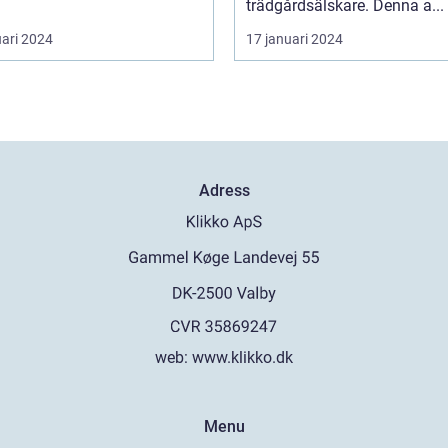
trädgårdsälskare. Denna a...
uari 2024
17 januari 2024
Adress
web:
www.klikko.dk
Menu