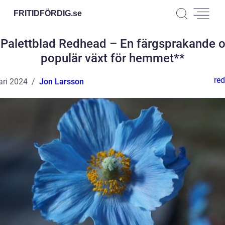
FRITIDFÖRDIG.
se
 Palettblad Redhead – En färgsprakande 
populär växt för hemmet**
red
ari 2024
Jon Larsson