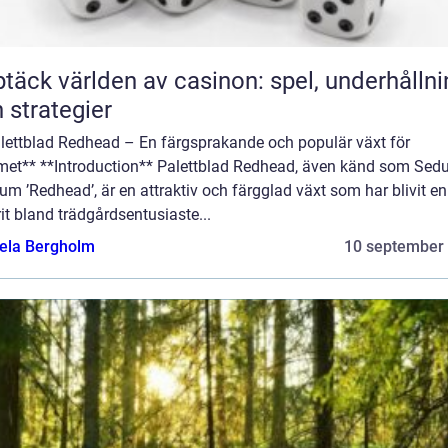
täck världen av casinon: spel, underhållni
 strategier
alettblad Redhead – En färgsprakande och populär växt för
et** **Introduction** Palettblad Redhead, även känd som Se
um ’Redhead’, är en attraktiv och färgglad växt som har blivit en
it bland trädgårdsentusiaste...
ela Bergholm
10 september