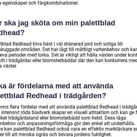
a egenskaper och färgkombinationer.
r ska jag sköta om min palettblad
dhead?
tblad Redhead trivs bäst i väl dränerad jord och soliga till
skuggade områden. Det har lågt till måttligt vattenbehov och ka
eva perioder med torka. Det är viktigt att hålla växten under kontr
kilt i trädgårdar eller blomsterbäddar där den kan konkurrera me
 växter.
ka är fördelarna med att använda
lettblad Redhead i trädgården?
finns flera fördelar med att använda palettblad Redhead i trädgå
intensivt röda bladverk skapar en visuell attraktion och kan ge 
vilket trädgårdsland eller blomsterbädd som helst. Dess låga
enbehov och anpassningsförmåga gör den enkel att underhålla.
re kan palettblad Redhead också vara en effektiv marktäckare 
er till att minska ogräs och bevara jordens fuktighet.