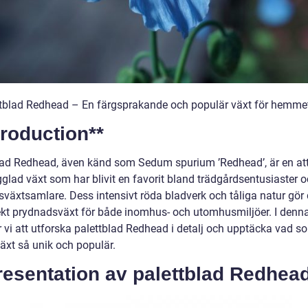
ttblad Redhead – En färgsprakande och populär växt för hemme
troduction**
lad Redhead, även känd som Sedum spurium ’Redhead’, är en att
gglad växt som har blivit en favorit bland trädgårdsentusiaster 
växtsamlare. Dess intensivt röda bladverk och tåliga natur gör d
ekt prydnadsväxt för både inomhus- och utomhusmiljöer. I denna 
vi att utforska palettblad Redhead i detalj och upptäcka vad s
äxt så unik och populär.
resentation av palettblad Redhead