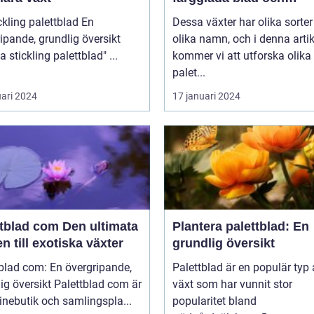
dekorativa utseende
kling palettblad En
Dessa växter har olika sorte
ipande, grundlig översikt
olika namn, och i denna artik
över "ta stickling palettblad" ...
kommer vi att utforska olika
palet...
uari 2024
17 januari 2024
ad com Den ultimata
Plantera palettblad: En
n till exotiska växter
grundlig översikt
blad com: En övergripande,
Palettblad är en populär typ
rsikt Palettblad com är
växt som har vunnit stor
inebutik och samlingspla...
popularitet bland