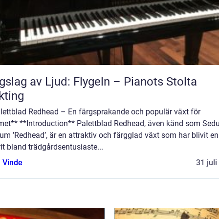
gslag av Ljud: Flygeln – Pianots Stolta
kting
alettblad Redhead – En färgsprakande och populär växt för
et** **Introduction** Palettblad Redhead, även känd som Se
um ’Redhead’, är en attraktiv och färgglad växt som har blivit en
it bland trädgårdsentusiaste...
 Vinde
31 jul