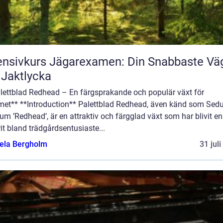
ensivkurs Jägarexamen: Din Snabbaste Vä
l Jaktlycka
alettblad Redhead – En färgsprakande och populär växt för
et** **Introduction** Palettblad Redhead, även känd som Se
um ’Redhead’, är en attraktiv och färgglad växt som har blivit en
it bland trädgårdsentusiaste...
ela Bergholm
31 jul