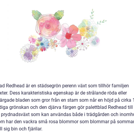
lad Redhead är en städsegrön perenn växt som tillhör familjen
xter. Dess karakteristiska egenskap är de strålande röda eller
ärgade bladen som gror från en stam som når en höjd på cirka 
diga grönskan och den djärva färgen gör palettblad Redhead till
 prydnadsväxt som kan användas både i trädgården och inomh
om har den vackra små rosa blommor som blommar på somma
ll sig bin och fjärilar.