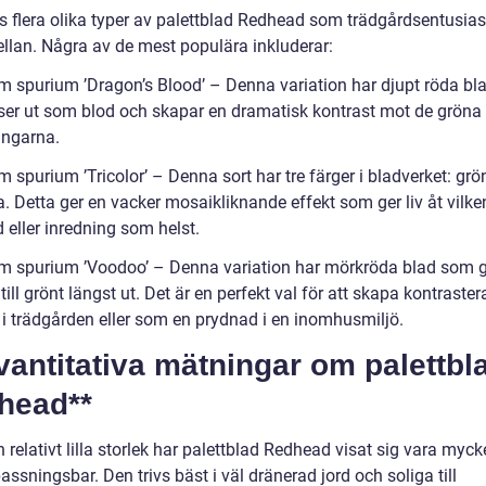
ns flera olika typer av palettblad Redhead som trädgårdsentusias
ellan. Några av de mest populära inkluderar:
m spurium ’Dragon’s Blood’ – Denna variation har djupt röda b
ser ut som blod och skapar en dramatisk kontrast mot de gröna
ngarna.
 spurium ’Tricolor’ – Denna sort har tre färger i bladverket: grönt
. Detta ger en vacker mosaikliknande effekt som ger liv åt vilke
 eller inredning som helst.
m spurium ’Voodoo’ – Denna variation har mörkröda blad som g
till grönt längst ut. Det är en perfekt val för att skapa kontraste
r i trädgården eller som en prydnad i en inomhusmiljö.
vantitativa mätningar om palettbl
head**
n relativt lilla storlek har palettblad Redhead visat sig vara mycke
ssningsbar. Den trivs bäst i väl dränerad jord och soliga till