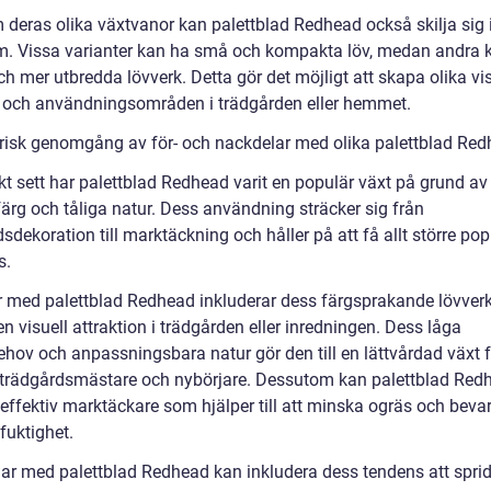
 deras olika växtvanor kan palettblad Redhead också skilja sig i
m. Vissa varianter kan ha små och kompakta löv, medan andra 
ch mer utbredda lövverk. Detta gör det möjligt att skapa olika vi
r och användningsområden i trädgården eller hemmet.
orisk genomgång av för- och nackdelar med olika palettblad Re
kt sett har palettblad Redhead varit en populär växt på grund av
färg och tåliga natur. Dess användning sträcker sig från
sdekoration till marktäckning och håller på att få allt större pop
s.
r med palettblad Redhead inkluderar dess färgsprakande lövver
n visuell attraktion i trädgården eller inredningen. Dess låga
ehov och anpassningsbara natur gör den till en lättvårdad växt 
 trädgårdsmästare och nybörjare. Dessutom kan palettblad Red
 effektiv marktäckare som hjälper till att minska ogräs och beva
fuktighet.
ar med palettblad Redhead kan inkludera dess tendens att sprid