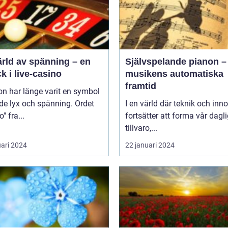
ärld av spänning – en
Självspelande pianon –
ck i live-casino
musikens automatiska
framtid
n har länge varit en symbol
de lyx och spänning. Ordet
I en värld där teknik och inn
" fra...
fortsätter att forma vår dagl
tillvaro,...
uari 2024
22 januari 2024