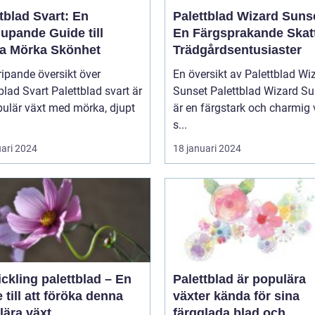
tblad Svart: En
Palettblad Wizard Suns
upande Guide till
En Färgsprakande Skatt
a Mörka Skönhet
Trädgårdsentusiaster
ipande översikt över
En översikt av Palettblad Wi
blad Svart Palettblad svart är
Sunset Palettblad Wizard Sunset
pulär växt med mörka, djupt
är en färgstark och charmig 
s...
uari 2024
18 januari 2024
ickling palettblad – En
Palettblad är populära
 till att föröka denna
växter kända för sina
lära växt
färgglada blad och