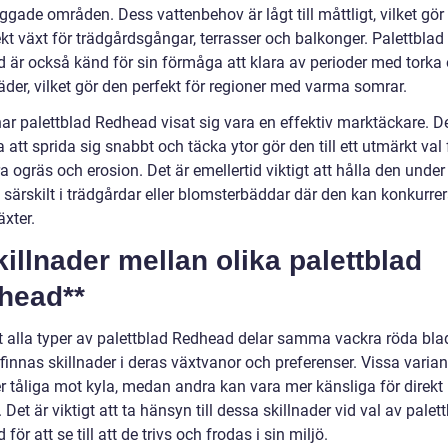
gade områden. Dess vattenbehov är lågt till måttligt, vilket gör d
kt växt för trädgårdsgångar, terrasser och balkonger. Palettblad
 är också känd för sin förmåga att klara av perioder med torka
äder, vilket gör den perfekt för regioner med varma somrar.
har palettblad Redhead visat sig vara en effektiv marktäckare. D
att sprida sig snabbt och täcka ytor gör den till ett utmärkt val 
a ogräs och erosion. Det är emellertid viktigt att hålla den under
, särskilt i trädgårdar eller blomsterbäddar där den kan konkurr
xter.
killnader mellan olika palettblad
head**
tt alla typer av palettblad Redhead delar samma vackra röda bla
finnas skillnader i deras växtvanor och preferenser. Vissa varian
r tåliga mot kyla, medan andra kan vara mer känsliga för direkt
 Det är viktigt att ta hänsyn till dessa skillnader vid val av palet
för att se till att de trivs och frodas i sin miljö.