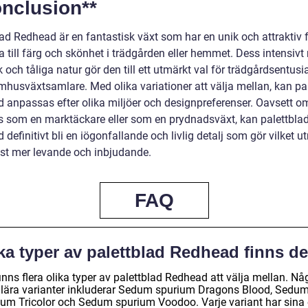
onclusion**
lad Redhead är en fantastisk växt som har en unik och attraktiv
a till färg och skönhet i trädgården eller hemmet. Dess intensivt
 och tåliga natur gör den till ett utmärkt val för trädgårdsentusi
mhusväxtsamlare. Med olika variationer att välja mellan, kan pa
 anpassas efter olika miljöer och designpreferenser. Oavsett o
 som en marktäckare eller som en prydnadsväxt, kan palettbla
definitivt bli en iögonfallande och livlig detalj som gör vilket 
st mer levande och inbjudande.
FAQ
ka typer av palettblad Redhead finns de
inns flera olika typer av palettblad Redhead att välja mellan. Nå
lära varianter inkluderar Sedum spurium Dragons Blood, Sedu
ium Tricolor och Sedum spurium Voodoo. Varje variant har sina