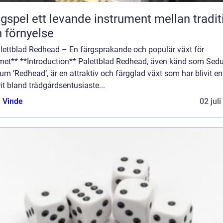
nde instrument mellan tradition
 förnyelse
alettblad Redhead – En färgsprakande och populär växt för
et** **Introduction** Palettblad Redhead, även känd som Se
um ’Redhead’, är en attraktiv och färgglad växt som har blivit en
it bland trädgårdsentusiaste...
 Vinde
02 jul