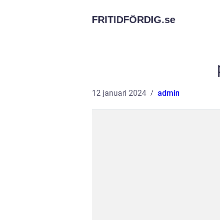
FRITIDFÖRDIG.
se
12 januari 2024
admin