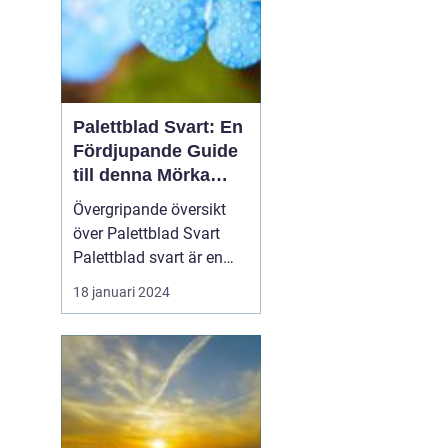
Palettblad Svart: En
Fördjupande Guide
till denna Mörka
Skönhet
Övergripande översikt
över Palettblad Svart
Palettblad svart är en
populär växt med mörka,
18 januari 2024
djupt färgade blad som
ger den en unik och
elegant utseende. Dess
distinkta mörka
färgskala gör den till ett
attraktivt val för