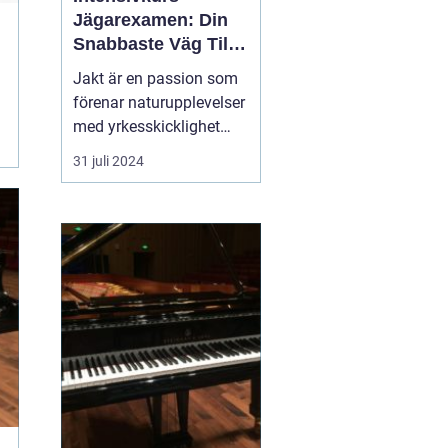
Jägarexamen: Din
Snabbaste Väg Till
Jaktlycka
Jakt är en passion som
förenar naturupplevelser
med yrkesskicklighet
och ansvarstagande för
31 juli 2024
viltvården. För att
komma igång med jakt i
Sverige krävs en
jägarexamen. Och för
den som snabbt vill ta
steget ...