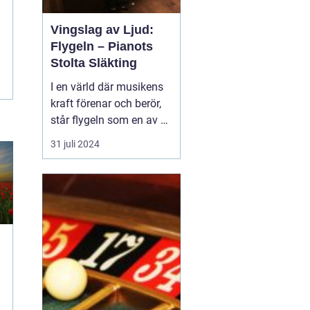
Vingslag av Ljud:
Flygeln – Pianots
Stolta Släkting
I en värld där musikens
kraft förenar och berör,
står flygeln som en av de
mest beundrade och
31 juli 2024
respekterade
musikinstrumenten.
Dess eleganta form och
kraftfulla klangfärg ger
den en unik plats i
musiker och lyssnares
hj&...