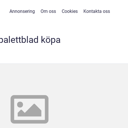
Annonsering
Om oss
Cookies
Kontakta oss
palettblad köpa