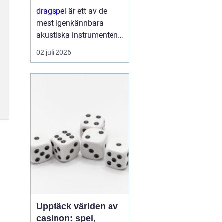
förnyelse
dragspel
är ett av de
mest igenkännbara
akustiska instrumenten i
Norden. Med sin
02 juli 2026
kombination av
klaviatur, bälg och
basregister bär
instrumentet både
dansbanans historia och
da...
Upptäck världen av
casinon: spel,