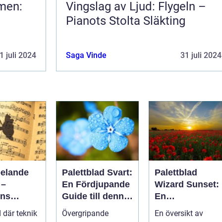
men:
Vingslag av Ljud: Flygeln –
Pianots Stolta Släkting
1 juli 2024
Saga Vinde
31 juli 2024
pelande
Palettblad Svart:
Palettblad
 –
En Fördjupande
Wizard Sunset:
ens
Guide till denna
En
tiska
Mörka Skönhet
Färgsprakande
d där teknik
Övergripande
En översikt av
Skatt för