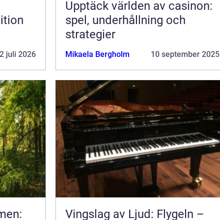
Upptäck världen av casinon:
ition
spel, underhållning och
strategier
2 juli 2026
Mikaela Bergholm
10 september 2025
men:
Vingslag av Ljud: Flygeln –