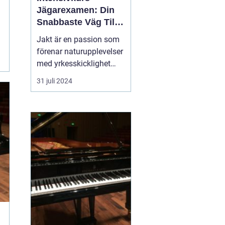
Jägarexamen: Din
Snabbaste Väg Till
Jaktlycka
Jakt är en passion som
förenar naturupplevelser
med yrkesskicklighet
och ansvarstagande för
31 juli 2024
viltvården. För att
komma igång med jakt i
Sverige krävs en
jägarexamen. Och för
den som snabbt vill ta
steget ...