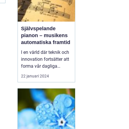
Självspelande
pianon – musikens
automatiska framtid
I en värld där teknik och
innovation fortsätter att
forma vår dagliga
tillvaro, har även
22 januari 2024
musikvärlden övergått
till en ny era. Ett
intressant fenomen som
alltmer blir populärt är
det självspela...