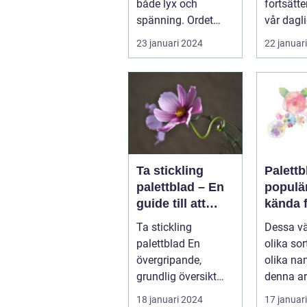
både lyx och
fortsätte
spänning. Ordet
vår dagl
"casino" fra...
tillvaro,..
23 januari 2024
22 januar
Ta stickling
Palettb
palettblad – En
populä
guide till att
kända f
föröka denna
färggla
Ta stickling
Dessa vä
populära växt
och de
palettblad En
olika so
utseen
övergripande,
olika na
grundlig översikt
denna ar
över "ta stickling
kommer v
18 januari 2024
17 januar