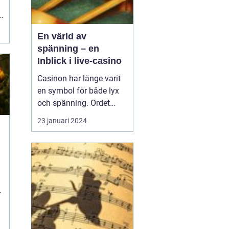
n
En värld av
spänning – en
Inblick i live-casino
Casinon har länge varit
en symbol för både lyx
och spänning. Ordet
"casino" framkallar bilder
23 januari 2024
av glittrande ljus, suset
av kort som blandas,
och ljudet av
spelautomater som
betalar ut. Ända sedan
de första spelhusen
r
&ou...