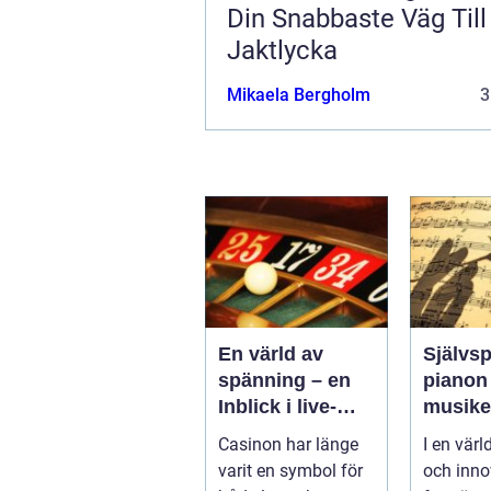
Din Snabbaste Väg Till
Jaktlycka
Mikaela Bergholm
3
En värld av
Självs
spänning – en
pianon
Inblick i live-
musik
casino
automa
Casinon har länge
I en värl
framtid
varit en symbol för
och inno