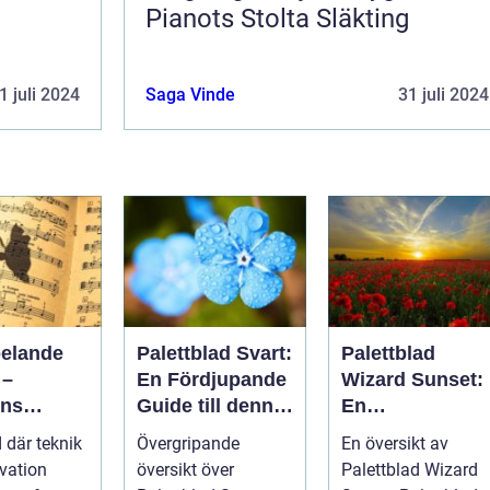
Pianots Stolta Släkting
1 juli 2024
Saga Vinde
31 juli 2024
pelande
Palettblad Svart:
Palettblad
 –
En Fördjupande
Wizard Sunset:
ens
Guide till denna
En
tiska
Mörka Skönhet
Färgsprakande
d där teknik
Övergripande
En översikt av
Skatt för
vation
översikt över
Palettblad Wizard
Trädgårdsentus