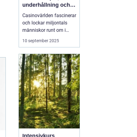
underhållning och
strategier
Casinovärlden fascinerar
och lockar miljontals
människor runt om i
världen. Från de
10 september 2025
glittrande ljusen i Las
Vegas till det digitala
spelutbudet online, har
casinon blivit ett nav för
underhållning och
spänning. I ...
Intensivkurs