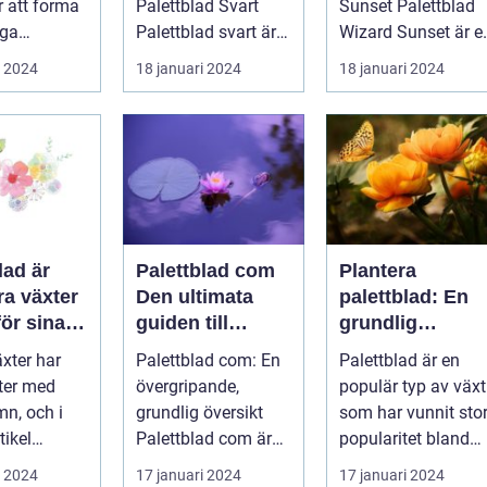
r att forma
Palettblad Svart
Sunset Palettblad
aster
iga
Palettblad svart är
Wizard Sunset är e
.
en populär växt
färgstark och
i 2024
18 januari 2024
18 januari 2024
med mörka, djupt
charmig växt s...
fär...
lad är
Palettblad com
Plantera
ra växter
Den ultimata
palettblad: En
ör sina
guiden till
grundlig
da blad
exotiska växter
översikt
xter har
Palettblad com: En
Palettblad är en
korativa
rter med
övergripande,
populär typ av växt
de
mn, och i
grundlig översikt
som har vunnit sto
tikel
Palettblad com är
popularitet bland
i att
en onlinebutik och
trädgårdsälskare.
i 2024
17 januari 2024
17 januari 2024