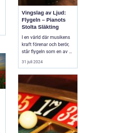
Vingslag av Ljud:
Flygeln – Pianots
Stolta Släkting
I en värld där musikens
kraft förenar och berör,
står flygeln som en av de
mest beundrade och
31 juli 2024
respekterade
musikinstrumenten.
Dess eleganta form och
kraftfulla klangfärg ger
den en unik plats i
musiker och lyssnares
hj&...
i