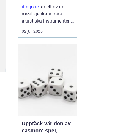
förnyelse
dragspel
är ett av de
mest igenkännbara
akustiska instrumenten i
Norden. Med sin
02 juli 2026
kombination av
klaviatur, bälg och
basregister bär
instrumentet både
dansbanans historia och
da...
Upptäck världen av
casinon: spel,