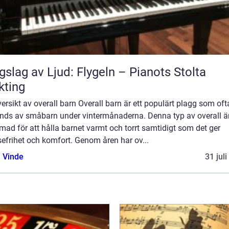
gslag av Ljud: Flygeln – Pianots Stolta
kting
ersikt av overall barn Overall barn är ett populärt plagg som oft
nds av småbarn under vintermånaderna. Denna typ av overall ä
mad för att hålla barnet varmt och torrt samtidigt som det ger
sefrihet och komfort. Genom åren har ov...
 Vinde
31 jul