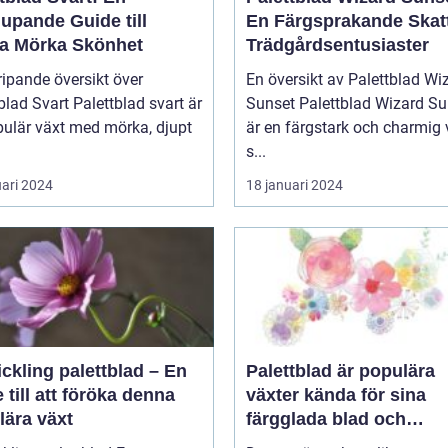
upande Guide till
En Färgsprakande Skatt
a Mörka Skönhet
Trädgårdsentusiaster
ipande översikt över
En översikt av Palettblad Wi
blad Svart Palettblad svart är
Sunset Palettblad Wizard Sunset
pulär växt med mörka, djupt
är en färgstark och charmig 
s...
uari 2024
18 januari 2024
ickling palettblad – En
Palettblad är populära
 till att föröka denna
växter kända för sina
lära växt
färgglada blad och
dekorativa utseende