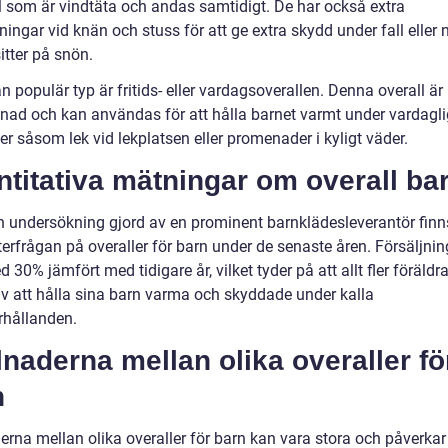
l som är vindtäta och andas samtidigt. De har också extra
ningar vid knän och stuss för att ge extra skydd under fall eller 
itter på snön.
 populär typ är fritids- eller vardagsoverallen. Denna overall är
nad och kan användas för att hålla barnet varmt under vardagl
ter såsom lek vid lekplatsen eller promenader i kyligt väder.
titativa mätningar om overall ba
en undersökning gjord av en prominent barnklädesleverantör finn
terfrågan på overaller för barn under de senaste åren. Försäljni
 30% jämfört med tidigare år, vilket tyder på att allt fler föräldra
av att hålla sina barn varma och skyddade under kalla
rhållanden.
lnaderna mellan olika overaller fö
n
erna mellan olika overaller för barn kan vara stora och påverkar