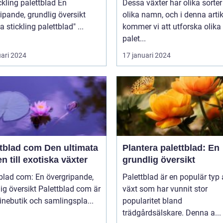
kling palettblad En
Dessa växter har olika sorte
ipande, grundlig översikt
olika namn, och i denna artik
över "ta stickling palettblad" ...
kommer vi att utforska olika
palet...
uari 2024
17 januari 2024
ad com Den ultimata
Plantera palettblad: En
n till exotiska växter
grundlig översikt
blad com: En övergripande,
Palettblad är en populär typ
rsikt Palettblad com är
växt som har vunnit stor
inebutik och samlingspla...
popularitet bland
trädgårdsälskare. Denna a...