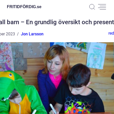
FRITIDFÖRDIG.
se
ll barn – En grundlig översikt och presen
red
ber 2023
Jon Larsson