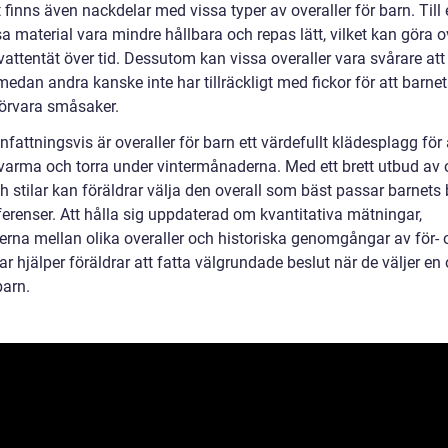
finns även nackdelar med vissa typer av overaller för barn. Till
a material vara mindre hållbara och repas lätt, vilket kan göra o
attentät över tid. Dessutom kan vissa overaller vara svårare att
edan andra kanske inte har tillräckligt med fickor för att barne
örvara småsaker.
ttningsvis är overaller för barn ett värdefullt klädesplagg för 
varma och torra under vintermånaderna. Med ett brett utbud av 
h stilar kan föräldrar välja den overall som bäst passar barnets
ferenser. Att hålla sig uppdaterad om kvantitativa mätningar,
derna mellan olika overaller och historiska genomgångar av för- 
r hjälper föräldrar att fatta välgrundade beslut när de väljer en 
barn.