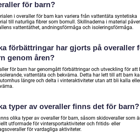
raller för barn?
ialen i overaller för barn kan variera från vattentäta syntetiska
ial till naturliga fibrer som bomull. Skillnaderna i material påve
allens vattentäthet, andningsförmåga och isoleringsförmåga.
ka förbättringar har gjorts på overaller 
rn genom åren?
ller för barn har genomgått förbättringar och utveckling för att 
solerande, vattentäta och bekväma. Detta har lett till att barn k
utomhus längre och delta i vinteraktiviteter utan att bli kalla elle
väma.
ka typer av overaller finns det för barn?
inns olika typer av overaller för barn, såsom skidoveraller som ä
ellt utformade för vintersportaktiviteter och fritids- eller
gsoveraller för vardagliga aktiviteter.