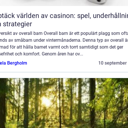
täck världen av casinon: spel, underhållni
 strategier
ersikt av overall barn Overall barn är ett populärt plagg som oft
nds av småbarn under vintermånaderna. Denna typ av overall ä
mad för att hålla barnet varmt och torrt samtidigt som det ger
sefrihet och komfort. Genom åren har ov...
ela Bergholm
10 september