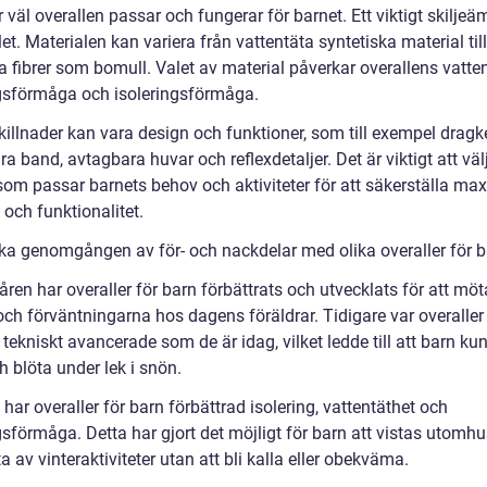
 väl overallen passar och fungerar för barnet. Ett viktigt skiljeä
et. Materialen kan variera från vattentäta syntetiska material till
a fibrer som bomull. Valet av material påverkar overallens vatten
sförmåga och isoleringsförmåga.
illnader kan vara design och funktioner, som till exempel dragke
ra band, avtagbara huvar och reflexdetaljer. Det är viktigt att väl
 som passar barnets behov och aktiviteter för att säkerställa ma
och funktionalitet.
ska genomgången av för- och nackdelar med olika overaller för 
en har overaller för barn förbättrats och utvecklats för att möt
och förväntningarna hos dagens föräldrar. Tidigare var overalle
a tekniskt avancerade som de är idag, vilket ledde till att barn kun
h blöta under lek i snön.
ar overaller för barn förbättrad isolering, vattentäthet och
sförmåga. Detta har gjort det möjligt för barn att vistas utomhu
a av vinteraktiviteter utan att bli kalla eller obekväma.