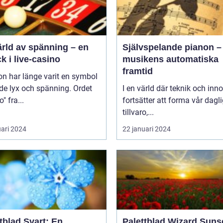
ärld av spänning – en
Självspelande pianon –
ck i live-casino
musikens automatiska
framtid
n har länge varit en symbol
de lyx och spänning. Ordet
I en värld där teknik och inn
" fra...
fortsätter att forma vår dagl
tillvaro,...
uari 2024
22 januari 2024
tblad Svart: En
Palettblad Wizard Suns