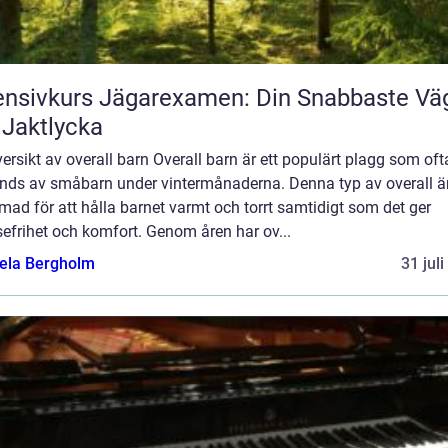
ensivkurs Jägarexamen: Din Snabbaste Vä
l Jaktlycka
ersikt av overall barn Overall barn är ett populärt plagg som oft
nds av småbarn under vintermånaderna. Denna typ av overall ä
mad för att hålla barnet varmt och torrt samtidigt som det ger
sefrihet och komfort. Genom åren har ov...
ela Bergholm
31 jul