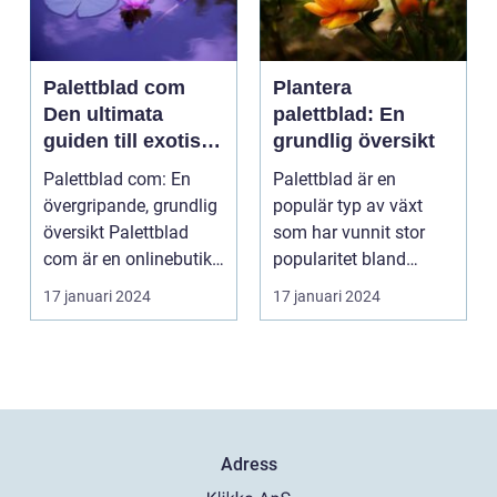
Palettblad com
Plantera
Den ultimata
palettblad: En
guiden till exotiska
grundlig översikt
växter
Palettblad com: En
Palettblad är en
övergripande, grundlig
populär typ av växt
översikt Palettblad
som har vunnit stor
com är en onlinebutik
popularitet bland
och samlingspla...
trädgårdsälskare.
17 januari 2024
17 januari 2024
Denna a...
Adress