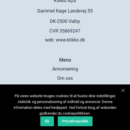
web:
www.klikko.dk
Menu
Annonsering
Om oss
Cookies
På vores website bruges cookies til at huske dine indstillinger,
Kontakta oss
statistik og personalisering af indhold og annoncer. Denne
Sitemap
information deles med tredjepart. Ved fortsat brug af websiden
godkender du cookiepolitikken.
Ok
Privatlivspolitik