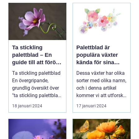
Ta stickling
Palettblad är
palettblad – En
populära växter
guide till att föröka
kända för sina
denna populära
färgglada blad och
Ta stickling palettblad
Dessa växter har olika
växt
dekorativa
En övergripande,
sorter med olika namn,
utseende
grundlig översikt över
och i denna artikel
"ta stickling palettblad"
kommer vi att utforska
...
olika palet...
18 januari 2024
17 januari 2024