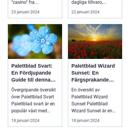
"casino" fra...
dagliga tillvaro,...
23 januari 2024
22 januari 2024
Palettblad Svart:
Palettblad Wizard
En Fördjupande
Sunset: En
Guide till denna
Färgsprakande
Mörka Skönhet
Skatt för
Övergripande översikt
En översikt av
Trädgårdsentusias
över Palettblad Svart
Palettblad Wizard
ter
Palettblad svart är en
Sunset Palettblad
populär växt med
Wizard Sunset är en
mörka, djupt fär...
färgstark och charmig
18 januari 2024
18 januari 2024
växt s...