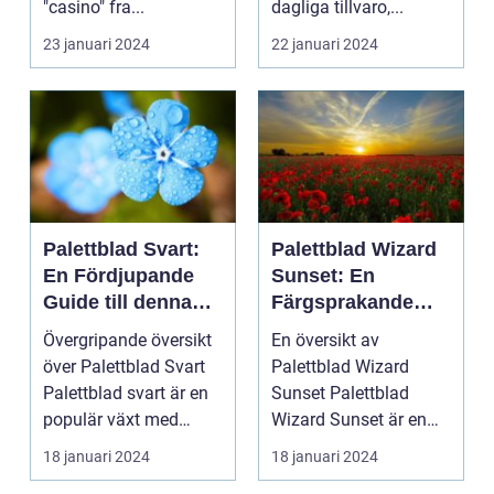
"casino" fra...
dagliga tillvaro,...
23 januari 2024
22 januari 2024
Palettblad Svart:
Palettblad Wizard
En Fördjupande
Sunset: En
Guide till denna
Färgsprakande
Mörka Skönhet
Skatt för
Övergripande översikt
En översikt av
Trädgårdsentusias
över Palettblad Svart
Palettblad Wizard
ter
Palettblad svart är en
Sunset Palettblad
populär växt med
Wizard Sunset är en
mörka, djupt fär...
färgstark och charmig
18 januari 2024
18 januari 2024
växt s...