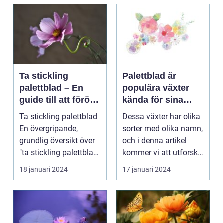
Ta stickling
Palettblad är
palettblad – En
populära växter
guide till att föröka
kända för sina
denna populära
färgglada blad och
Ta stickling palettblad
Dessa växter har olika
växt
dekorativa
En övergripande,
sorter med olika namn,
utseende
grundlig översikt över
och i denna artikel
"ta stickling palettblad"
kommer vi att utforska
...
olika palet...
18 januari 2024
17 januari 2024