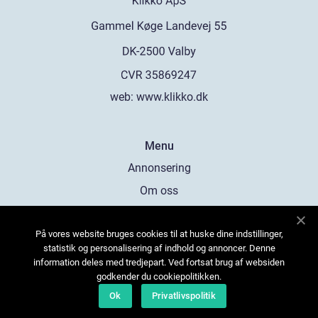
web:
www.klikko.dk
Menu
Annonsering
Om oss
Cookies
På vores website bruges cookies til at huske dine indstillinger,
Kontakta oss
statistik og personalisering af indhold og annoncer. Denne
Sitemap
information deles med tredjepart. Ved fortsat brug af websiden
godkender du cookiepolitikken.
Ok
Privatlivspolitik