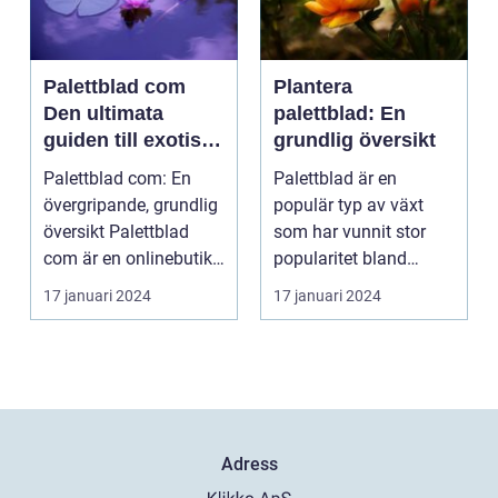
Palettblad com
Plantera
Den ultimata
palettblad: En
guiden till exotiska
grundlig översikt
växter
Palettblad com: En
Palettblad är en
övergripande, grundlig
populär typ av växt
översikt Palettblad
som har vunnit stor
com är en onlinebutik
popularitet bland
och samlingspla...
trädgårdsälskare.
17 januari 2024
17 januari 2024
Denna a...
Adress