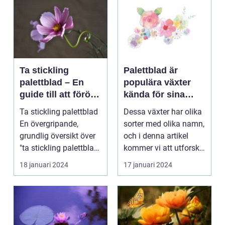
Ta stickling
Palettblad är
palettblad – En
populära växter
guide till att föröka
kända för sina
denna populära
färgglada blad och
Ta stickling palettblad
Dessa växter har olika
växt
dekorativa
En övergripande,
sorter med olika namn,
utseende
grundlig översikt över
och i denna artikel
"ta stickling palettblad"
kommer vi att utforska
...
olika palet...
18 januari 2024
17 januari 2024