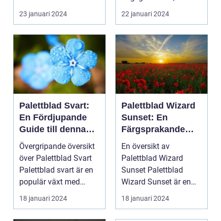
23 januari 2024
22 januari 2024
Palettblad Svart:
Palettblad Wizard
En Fördjupande
Sunset: En
Guide till denna
Färgsprakande
Mörka Skönhet
Skatt för
Övergripande översikt
En översikt av
Trädgårdsentusias
över Palettblad Svart
Palettblad Wizard
ter
Palettblad svart är en
Sunset Palettblad
populär växt med
Wizard Sunset är en
mörka, djupt fär...
färgstark och charmig
18 januari 2024
18 januari 2024
växt s...