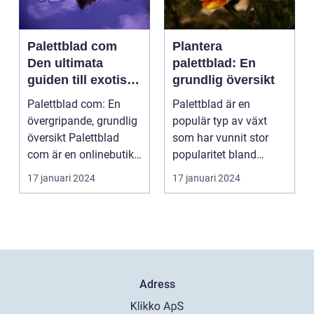
Palettblad com
Plantera
Den ultimata
palettblad: En
guiden till exotiska
grundlig översikt
växter
Palettblad com: En
Palettblad är en
övergripande, grundlig
populär typ av växt
översikt Palettblad
som har vunnit stor
com är en onlinebutik
popularitet bland
och samlingspla...
trädgårdsälskare.
17 januari 2024
17 januari 2024
Denna a...
Adress