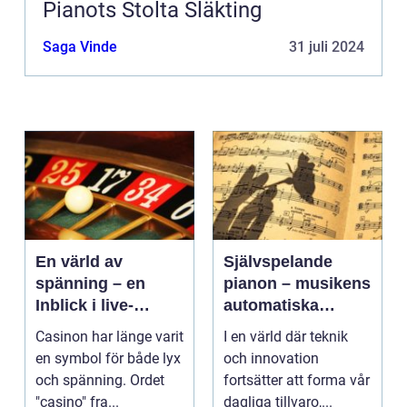
Pianots Stolta Släkting
Saga Vinde
31 juli 2024
En värld av
Självspelande
spänning – en
pianon – musikens
Inblick i live-
automatiska
casino
framtid
Casinon har länge varit
I en värld där teknik
en symbol för både lyx
och innovation
och spänning. Ordet
fortsätter att forma vår
"casino" fra...
dagliga tillvaro,...