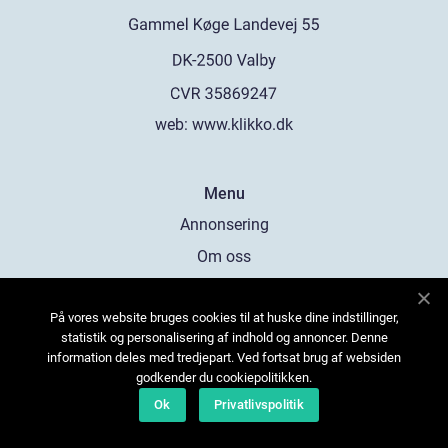
web:
www.klikko.dk
Menu
Annonsering
Om oss
Cookies
På vores website bruges cookies til at huske dine indstillinger,
Kontakta oss
statistik og personalisering af indhold og annoncer. Denne
Sitemap
information deles med tredjepart. Ved fortsat brug af websiden
godkender du cookiepolitikken.
Ok
Privatlivspolitik