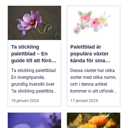
Ta stickling
Palettblad är
palettblad – En
populära växter
guide till att föröka
kända för sina
denna populära
färgglada blad och
Ta stickling palettblad
Dessa växter har olika
växt
dekorativa
En övergripande,
sorter med olika namn,
utseende
grundlig översikt över
och i denna artikel
"ta stickling palettblad"
kommer vi att utforska
...
olika palet...
18 januari 2024
17 januari 2024