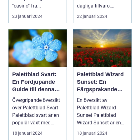
"casino" fra...
dagliga tillvaro,...
23 januari 2024
22 januari 2024
Palettblad Svart:
Palettblad Wizard
En Fördjupande
Sunset: En
Guide till denna
Färgsprakande
Mörka Skönhet
Skatt för
Övergripande översikt
En översikt av
Trädgårdsentusias
över Palettblad Svart
Palettblad Wizard
ter
Palettblad svart är en
Sunset Palettblad
populär växt med
Wizard Sunset är en
mörka, djupt fär...
färgstark och charmig
18 januari 2024
18 januari 2024
växt s...