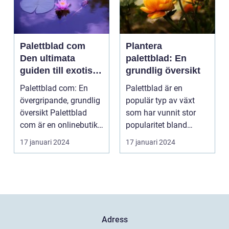
Palettblad com
Plantera
Den ultimata
palettblad: En
guiden till exotiska
grundlig översikt
växter
Palettblad com: En
Palettblad är en
övergripande, grundlig
populär typ av växt
översikt Palettblad
som har vunnit stor
com är en onlinebutik
popularitet bland
och samlingspla...
trädgårdsälskare.
17 januari 2024
17 januari 2024
Denna a...
Adress