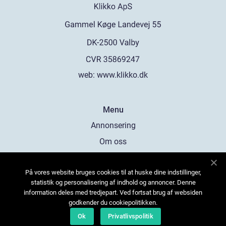
web:
www.klikko.dk
Menu
Annonsering
Om oss
Cookies
På vores website bruges cookies til at huske dine indstillinger,
Kontakta oss
statistik og personalisering af indhold og annoncer. Denne
Sitemap
information deles med tredjepart. Ved fortsat brug af websiden
godkender du cookiepolitikken.
Ok
Privatlivspolitik