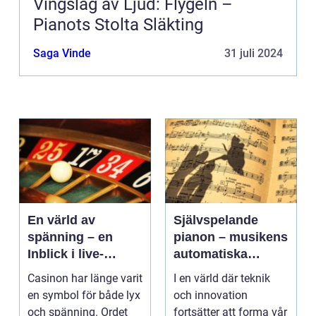
Vingslag av Ljud: Flygeln –
Pianots Stolta Släkting
Saga Vinde
31 juli 2024
En värld av
Självspelande
spänning – en
pianon – musikens
Inblick i live-
automatiska
casino
framtid
Casinon har länge varit
I en värld där teknik
en symbol för både lyx
och innovation
och spänning. Ordet
fortsätter att forma vår