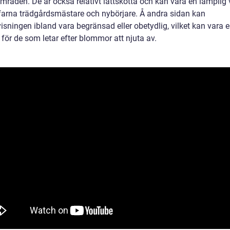
mråden. De är också relativt lättskötta och kan vara en lämplig 
farna trädgårdsmästare och nybörjare. Å andra sidan kan
sningen ibland vara begränsad eller obetydlig, vilket kan vara 
för de som letar efter blommor att njuta av.