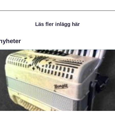
Läs fler inlägg här
 nyheter