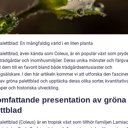
lettblad: En mångfaldig värld i en liten planta
alettblad, även kända som Coleus, är en populär växt som pryde
rädgårdar och inomhusmiljöer. Deras unika mönster och färgva
t dem till en favorit bland både trädgårdsentusiaster och
ngsälskare. I den här artikeln kommer vi att utforska den fascin
av gröna palettblad och upptäcka deras olika sorter, kvantitativ
per och historiska utveckling.
omfattande presentation av gröna
ttblad
lettblad (Coleus) är en tropisk växt som tillhör familjen Lamiac