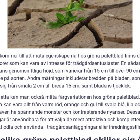
 kommer till att mäta egenskaperna hos gröna palettblad finns de
torer som kan vara av intresse för trädgårdsentusiaster. En såda
ans genomsnittliga höjd, som varierar från 15 cm till över 90 cm
e på sorten. Andra mätningar inkluderar bredden på bladen, so
sig från smala 2 cm till breda 15 cm, samt bladens tjocklek.
detta kan man också mäta färgvariationen hos gröna palettblad.
 kan vara allt från varm röd, orange och gul till svala blå, lila o
även ha spännande mönster och kontrasterande nyanser. Dess
ar är användbara för att välja de mest attraktiva och komplette
tt odla och använda i trädgårdsanläggningar eller inredningsstila