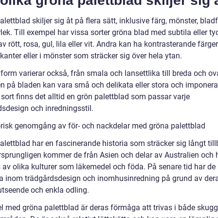
olika gröna palettblad skiljer sig 
lettblad skiljer sig åt på flera sätt, inklusive färg, mönster, bla
lek. Till exempel har vissa sorter gröna blad med subtila eller ty
av rött, rosa, gul, lila eller vit. Andra kan ha kontrasterande färge
kanter eller i mönster som sträcker sig över hela ytan.
form varierar också, från smala och lansettlika till breda och ov
en på bladen kan vara små och delikata eller stora och imponer
sort finns det alltid en grön palettblad som passar varje
dsdesign och inredningsstil.
orisk genomgång av för- och nackdelar med gröna palettblad
lettblad har en fascinerande historia som sträcker sig långt till
Ursprungligen kommer de från Asien och delar av Australien och 
av olika kulturer som läkemedel och föda. På senare tid har de b
a inom trädgårdsdesign och inomhusinredning på grund av der
utseende och enkla odling.
el med gröna palettblad är deras förmåga att trivas i både skug