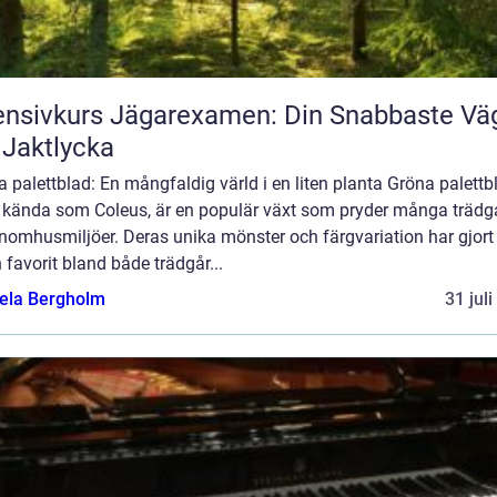
ensivkurs Jägarexamen: Din Snabbaste Vä
l Jaktlycka
 palettblad: En mångfaldig värld i en liten planta Gröna palettb
 kända som Coleus, är en populär växt som pryder många trädg
inomhusmiljöer. Deras unika mönster och färgvariation har gjor
en favorit bland både trädgår...
ela Bergholm
31 jul