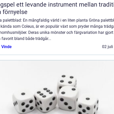
nde instrument mellan tradition
 förnyelse
 palettblad: En mångfaldig värld i en liten planta Gröna palettb
 kända som Coleus, är en populär växt som pryder många trädg
inomhusmiljöer. Deras unika mönster och färgvariation har gjor
en favorit bland både trädgår...
 Vinde
02 jul