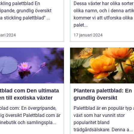
dekorativa utseende
kling palettblad En
Dessa växter har olika sorte
ipande, grundlig översikt
olika namn, och i denna artik
över "ta stickling palettblad" ...
kommer vi att utforska olika
palet...
uari 2024
17 januari 2024
ad com Den ultimata
Plantera palettblad: En
n till exotiska växter
grundlig översikt
blad com: En övergripande,
Palettblad är en populär typ
rsikt Palettblad com är
växt som har vunnit stor
inebutik och samlingspla...
popularitet bland
trädgårdsälskare. Denna a...