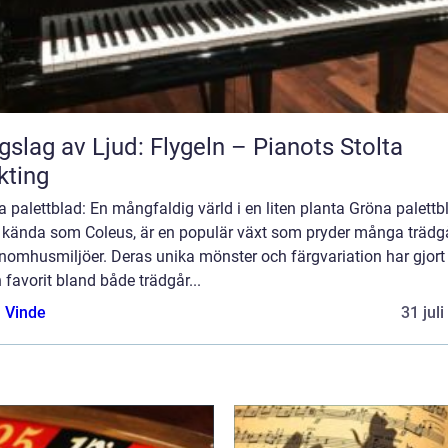
gslag av Ljud: Flygeln – Pianots Stolta
kting
 palettblad: En mångfaldig värld i en liten planta Gröna palettb
 kända som Coleus, är en populär växt som pryder många trädg
inomhusmiljöer. Deras unika mönster och färgvariation har gjor
en favorit bland både trädgår...
 Vinde
31 jul