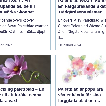
tblad Svart: En
Palettblad Wizard Suns
upande Guide till
En Färgsprakande Skatt
a Mörka Skönhet
Trädgårdsentusiaster
ipande översikt över
En översikt av Palettblad Wi
blad Svart Palettblad svart är
Sunset Palettblad Wizard Sunset
pulär växt med mörka, djupt
är en färgstark och charmig 
s...
uari 2024
18 januari 2024
ickling palettblad – En
Palettblad är populära
 till att föröka denna
växter kända för sina
lära växt
färgglada blad och