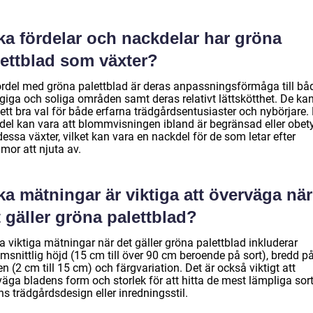
ka fördelar och nackdelar har gröna
lettblad som växter?
ördel med gröna palettblad är deras anpassningsförmåga till bå
giga och soliga områden samt deras relativt lättskötthet. De ka
ett bra val för både erfarna trädgårdsentusiaster och nybörjare.
del kan vara att blommvisningen ibland är begränsad eller obet
essa växter, vilket kan vara en nackdel för de som letar efter
mor att njuta av.
ka mätningar är viktiga att överväga när
 gäller gröna palettblad?
 viktiga mätningar när det gäller gröna palettblad inkluderar
msnittlig höjd (15 cm till över 90 cm beroende på sort), bredd p
n (2 cm till 15 cm) och färgvariation. Det är också viktigt att
äga bladens form och storlek för att hitta de mest lämpliga sort
ns trädgårdsdesign eller inredningsstil.