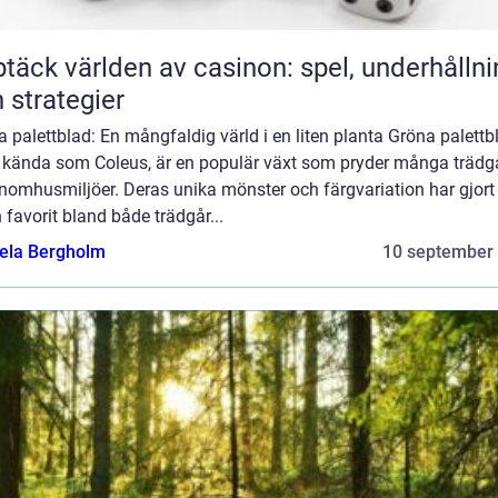
täck världen av casinon: spel, underhållni
 strategier
 palettblad: En mångfaldig värld i en liten planta Gröna palettb
 kända som Coleus, är en populär växt som pryder många trädg
inomhusmiljöer. Deras unika mönster och färgvariation har gjor
en favorit bland både trädgår...
ela Bergholm
10 september