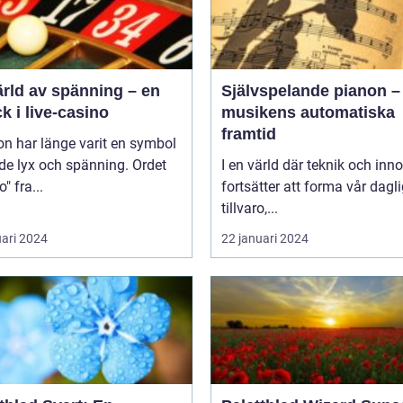
ärld av spänning – en
Självspelande pianon –
ck i live-casino
musikens automatiska
framtid
n har länge varit en symbol
de lyx och spänning. Ordet
I en värld där teknik och inn
" fra...
fortsätter att forma vår dagl
tillvaro,...
uari 2024
22 januari 2024