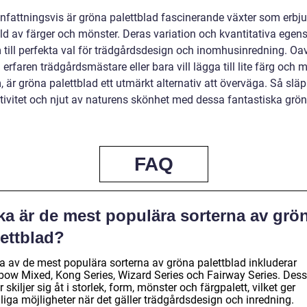
attningsvis är gröna palettblad fascinerande växter som erbju
d av färger och mönster. Deras variation och kvantitativa egen
 till perfekta val för trädgårdsdesign och inomhusinredning. Oa
 erfaren trädgårdsmästare eller bara vill lägga till lite färg och m
, är gröna palettblad ett utmärkt alternativ att överväga. Så slä
ativitet och njut av naturens skönhet med dessa fantastiska grö
FAQ
ka är de mest populära sorterna av grö
lettblad?
a av de mest populära sorterna av gröna palettblad inkluderar
bow Mixed, Kong Series, Wizard Series och Fairway Series. Des
r skiljer sig åt i storlek, form, mönster och färgpalett, vilket ger
liga möjligheter när det gäller trädgårdsdesign och inredning.