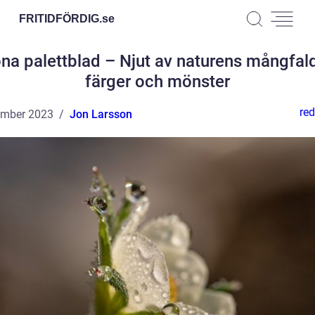
FRITIDFÖRDIG.
se
na palettblad – Njut av naturens mångfal
färger och mönster
red
ember 2023
Jon Larsson