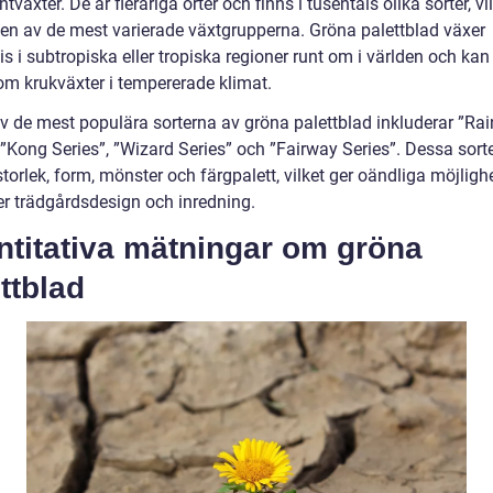
ntväxter. De är fleråriga örter och finns i tusentals olika sorter, vi
l en av de mest varierade växtgrupperna. Gröna palettblad växer
is i subtropiska eller tropiska regioner runt om i världen och ka
om krukväxter i tempererade klimat.
v de mest populära sorterna av gröna palettblad inkluderar ”Ra
”Kong Series”, ”Wizard Series” och ”Fairway Series”. Dessa sorter
 storlek, form, mönster och färgpalett, vilket ger oändliga möjligh
ler trädgårdsdesign och inredning.
ntitativa mätningar om gröna
ttblad