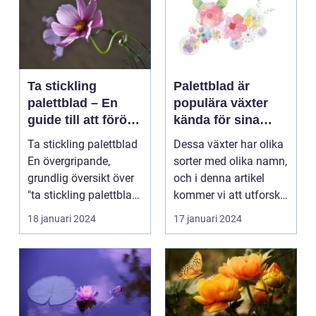
Ta stickling
Palettblad är
palettblad – En
populära växter
guide till att föröka
kända för sina
denna populära
färgglada blad och
Ta stickling palettblad
Dessa växter har olika
växt
dekorativa
En övergripande,
sorter med olika namn,
utseende
grundlig översikt över
och i denna artikel
"ta stickling palettblad"
kommer vi att utforska
...
olika palet...
18 januari 2024
17 januari 2024