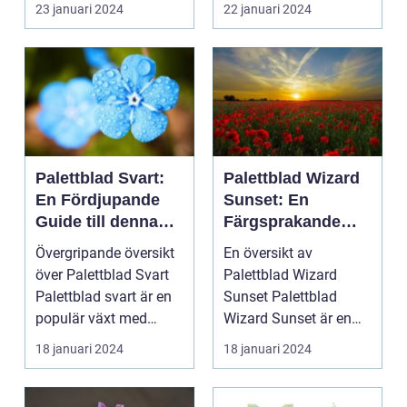
23 januari 2024
22 januari 2024
Palettblad Svart:
Palettblad Wizard
En Fördjupande
Sunset: En
Guide till denna
Färgsprakande
Mörka Skönhet
Skatt för
Övergripande översikt
En översikt av
Trädgårdsentusias
över Palettblad Svart
Palettblad Wizard
ter
Palettblad svart är en
Sunset Palettblad
populär växt med
Wizard Sunset är en
mörka, djupt fär...
färgstark och charmig
18 januari 2024
18 januari 2024
växt s...