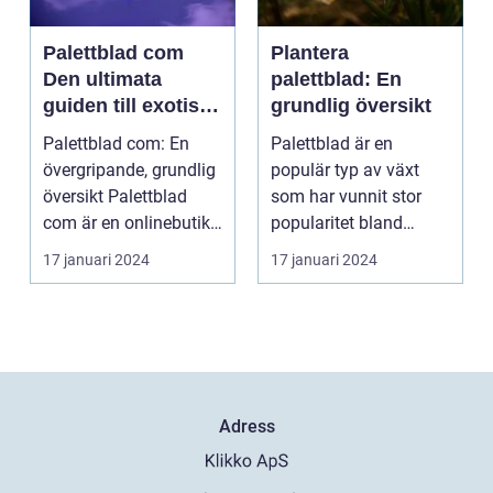
Palettblad com
Plantera
Den ultimata
palettblad: En
guiden till exotiska
grundlig översikt
växter
Palettblad com: En
Palettblad är en
övergripande, grundlig
populär typ av växt
översikt Palettblad
som har vunnit stor
com är en onlinebutik
popularitet bland
och samlingspla...
trädgårdsälskare.
17 januari 2024
17 januari 2024
Denna a...
Adress