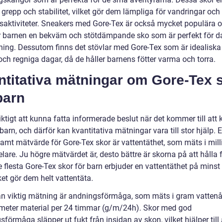
grepp och stabilitet, vilket gör dem lämpliga för vandringar och
aktiviteter. Sneakers med Gore-Tex är också mycket populära 
r barnen en bekväm och stötdämpande sko som är perfekt för d
ing. Dessutom finns det stövlar med Gore-Tex som är idealiska
och regniga dagar, då de håller barnens fötter varma och torra.
ntitativa mätningar om Gore-Tex 
barn
iktigt att kunna fatta informerade beslut när det kommer till att
l barn, och därför kan kvantitativa mätningar vara till stor hjälp. E
mt mätvärde för Gore-Tex skor är vattentäthet, som mäts i mill
lare. Ju högre mätvärdet är, desto bättre är skorna på att hålla 
e flesta Gore-Tex skor för barn erbjuder en vattentäthet på mins
et gör dem helt vattentäta.
n viktig mätning är andningsförmåga, som mäts i gram vatten
meter material per 24 timmar (g/m/24h). Skor med god
förmåga släpper ut fukt från insidan av skon, vilket hjälper till 