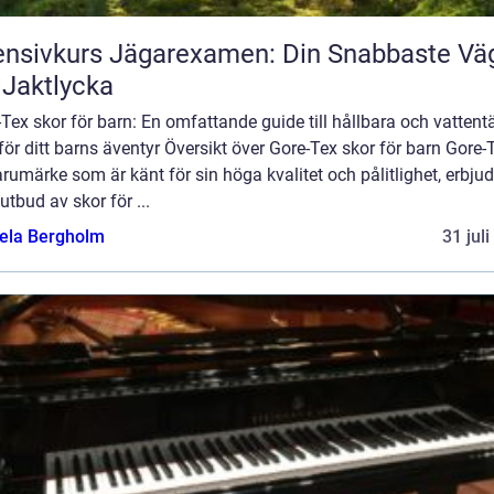
ensivkurs Jägarexamen: Din Snabbaste Vä
l Jaktlycka
Tex skor för barn: En omfattande guide till hållbara och vattent
för ditt barns äventyr Översikt över Gore-Tex skor för barn Gore-
arumärke som är känt för sin höga kvalitet och pålitlighet, erbjud
 utbud av skor för ...
ela Bergholm
31 jul