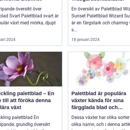
ipande översikt över
En översikt av Palettblad Wi
blad Svart Palettblad svart är
Sunset Palettblad Wizard Sunset
pulär växt med mörka, djupt
är en färgstark och charmig 
s...
uari 2024
18 januari 2024
ickling palettblad – En
Palettblad är populära
 till att föröka denna
växter kända för sina
lära växt
färgglada blad och
dekorativa utseende
kling palettblad En
Dessa växter har olika sorte
ipande, grundlig översikt
olika namn, och i denna artik