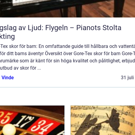
gslag av Ljud: Flygeln – Pianots Stolta
kting
Tex skor för barn: En omfattande guide till hållbara och vattent
för ditt barns äventyr Översikt över Gore-Tex skor för barn Gore-
arumärke som är känt för sin höga kvalitet och pålitlighet, erbjud
 utbud av skor för ...
 Vinde
31 jul