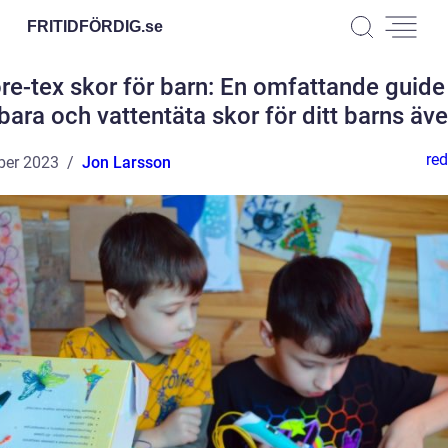
FRITIDFÖRDIG.
se
re-tex skor för barn: En omfattande guide t
lbara och vattentäta skor för ditt barns äve
red
ber 2023
Jon Larsson