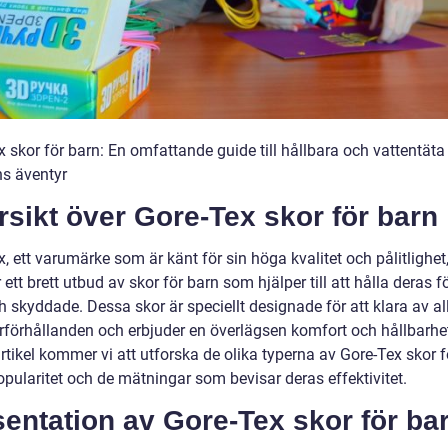
 skor för barn: En omfattande guide till hållbara och vattentäta 
ns äventyr
sikt över Gore-Tex skor för barn
, ett varumärke som är känt för sin höga kvalitet och pålitlighet
 ett brett utbud av skor för barn som hjälper till att hålla deras fö
h skyddade. Dessa skor är speciellt designade för att klara av al
rförhållanden och erbjuder en överlägsen komfort och hållbarhet
tikel kommer vi att utforska de olika typerna av Gore-Tex skor f
opularitet och de mätningar som bevisar deras effektivitet.
entation av Gore-Tex skor för ba