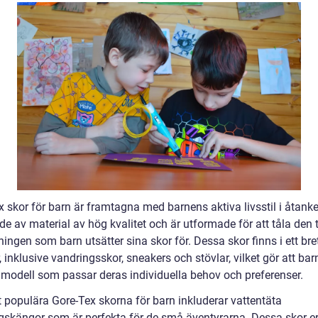
 skor för barn är framtagna med barnens aktiva livsstil i åtanke
ade av material av hög kvalitet och är utformade för att tåla den 
ngen som barn utsätter sina skor för. Dessa skor finns i ett bre
r, inklusive vandringsskor, sneakers och stövlar, vilket gör att ba
n modell som passar deras individuella behov och preferenser.
 populära Gore-Tex skorna för barn inkluderar vattentäta
gskängor som är perfekta för de små äventyrarna. Dessa skor e