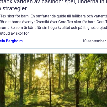
täck världen av casinon: spel, underhållni
 strategier
Tex skor för barn: En omfattande guide till hållbara och vattent
för ditt barns äventyr Översikt över Gore-Tex skor för barn Gore-
arumärke som är känt för sin höga kvalitet och pålitlighet, erbjud
 utbud av skor för ...
ela Bergholm
10 september