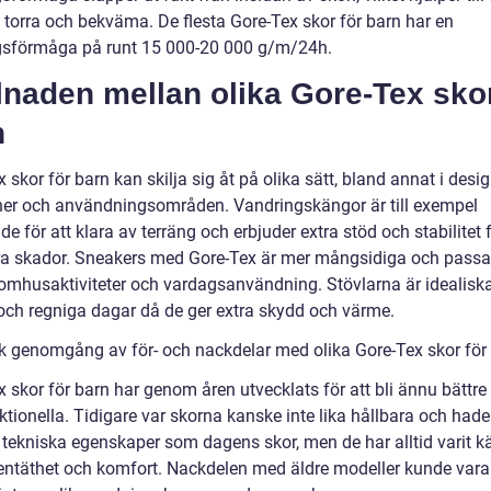
a torra och bekväma. De flesta Gore-Tex skor för barn har en
sförmåga på runt 15 000-20 000 g/m/24h.
lnaden mellan olika Gore-Tex skor
n
 skor för barn kan skilja sig åt på olika sätt, bland annat i desig
ner och användningsområden. Vandringskängor är till exempel
e för att klara av terräng och erbjuder extra stöd och stabilitet f
ra skador. Sneakers med Gore-Tex är mer mångsidiga och passar
omhusaktiviteter och vardagsanvändning. Stövlarna är idealiska
och regniga dagar då de ger extra skydd och värme.
sk genomgång av för- och nackdelar med olika Gore-Tex skor för
 skor för barn har genom åren utvecklats för att bli ännu bättre
tionella. Tidigare var skorna kanske inte lika hållbara och hade
ekniska egenskaper som dagens skor, men de har alltid varit k
tentäthet och komfort. Nackdelen med äldre modeller kunde vara 