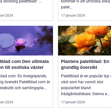
över "ta stickling palettblad" ...
kommer vi att utforska olika
palet...
uari 2024
17 januari 2024
ad com Den ultimata
Plantera palettblad: En
n till exotiska växter
grundlig översikt
blad com: En övergripande,
Palettblad är en populär typ
rsikt Palettblad com är
växt som har vunnit stor
inebutik och samlingspla...
popularitet bland
trädgårdsälskare. Denna a...
uari 2024
17 januari 2024