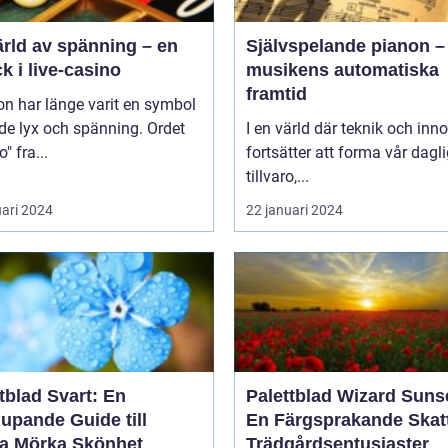
ärld av spänning – en
Självspelande pianon –
ck i live-casino
musikens automatiska
framtid
n har länge varit en symbol
de lyx och spänning. Ordet
I en värld där teknik och inn
" fra...
fortsätter att forma vår dagl
tillvaro,...
uari 2024
22 januari 2024
tblad Svart: En
Palettblad Wizard Suns
upande Guide till
En Färgsprakande Skatt
a Mörka Skönhet
Trädgårdsentusiaster