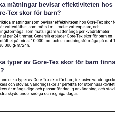
ka mätningar bevisar effektiviteten hos
re-Tex skor för barn?
viktiga mätningar som bevisar effektiviteten hos Gore-Tex skor f
är vattentäthet, som mäts i millimeter vattenpelare, och
ingsförmåga, som mäts i gram vattenånga per kvadratmeter
ial per 24 timmar. Generellt erbjuder Gore-Tex skor för barn en
entäthet på minst 10 000 mm och en andningsförmåga på runt 
20 000 g/m/24h.
ka typer av Gore-Tex skor för barn finn
t?
inns olika typer av Gore-Tex skor för barn, inklusive vandringssko
ers och stövlar. Vandringsskor är perfekta för utomhusaktivitete
kers är mångsidiga och passar för daglig användning, och stövl
extra skydd under snöiga och regniga dagar.