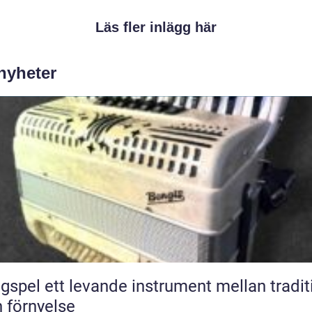
Läs fler inlägg här
 nyheter
nde instrument mellan tradition
 förnyelse