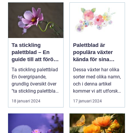
Ta stickling
Palettblad är
palettblad – En
populära växter
guide till att föröka
kända för sina
denna populära
färgglada blad och
Ta stickling palettblad
Dessa växter har olika
växt
dekorativa
En övergripande,
sorter med olika namn,
utseende
grundlig översikt över
och i denna artikel
"ta stickling palettblad"
kommer vi att utforska
...
olika palet...
18 januari 2024
17 januari 2024