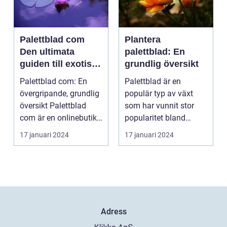
Palettblad com
Plantera
Den ultimata
palettblad: En
guiden till exotiska
grundlig översikt
växter
Palettblad com: En
Palettblad är en
övergripande, grundlig
populär typ av växt
översikt Palettblad
som har vunnit stor
com är en onlinebutik
popularitet bland
och samlingspla...
trädgårdsälskare.
17 januari 2024
17 januari 2024
Denna a...
Adress