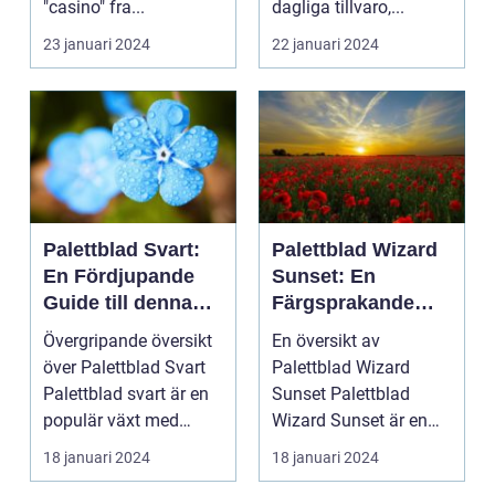
"casino" fra...
dagliga tillvaro,...
23 januari 2024
22 januari 2024
Palettblad Svart:
Palettblad Wizard
En Fördjupande
Sunset: En
Guide till denna
Färgsprakande
Mörka Skönhet
Skatt för
Övergripande översikt
En översikt av
Trädgårdsentusias
över Palettblad Svart
Palettblad Wizard
ter
Palettblad svart är en
Sunset Palettblad
populär växt med
Wizard Sunset är en
mörka, djupt fär...
färgstark och charmig
18 januari 2024
18 januari 2024
växt s...