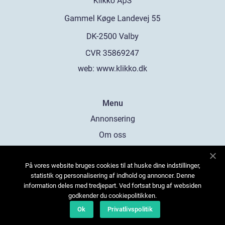
web:
www.klikko.dk
Menu
Annonsering
Om oss
Cookies
På vores website bruges cookies til at huske dine indstillinger,
Kontakta oss
statistik og personalisering af indhold og annoncer. Denne
Sitemap
information deles med tredjepart. Ved fortsat brug af websiden
godkender du cookiepolitikken.
Ok
Privatlivspolitik