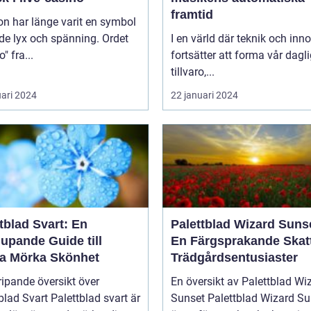
framtid
n har länge varit en symbol
de lyx och spänning. Ordet
I en värld där teknik och inn
" fra...
fortsätter att forma vår dagl
tillvaro,...
uari 2024
22 januari 2024
tblad Svart: En
Palettblad Wizard Suns
upande Guide till
En Färgsprakande Skatt
a Mörka Skönhet
Trädgårdsentusiaster
ipande översikt över
En översikt av Palettblad Wi
blad Svart Palettblad svart är
Sunset Palettblad Wizard Sunset