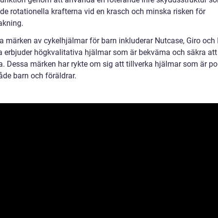
de rotationella krafterna vid en krasch och minska risken för
akning.
a märken av cykelhjälmar för barn inkluderar Nutcase, Giro och B
a erbjuder högkvalitativa hjälmar som är bekväma och säkra att
. Dessa märken har rykte om sig att tillverka hjälmar som är p
åde barn och föräldrar.