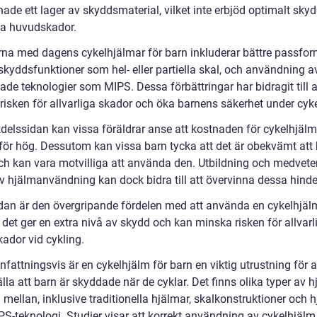
ade ett lager av skyddsmaterial, vilket inte erbjöd optimalt sky
iga huvudskador.
rna med dagens cykelhjälmar för barn inkluderar bättre passfor
skyddsfunktioner som hel- eller partiella skal, och användning a
de teknologier som MIPS. Dessa förbättringar har bidragit till a
risken för allvarliga skador och öka barnens säkerhet under cyke
delssidan kan vissa föräldrar anse att kostnaden för cykelhjälm
 för hög. Dessutom kan vissa barn tycka att det är obekvämt att
ch kan vara motvilliga att använda den. Utbildning och medvet
av hjälmanvändning kan dock bidra till att övervinna dessa hinde
ndan är den övergripande fördelen med att använda en cykelhjäl
 det ger en extra nivå av skydd och kan minska risken för allvarl
ador vid cykling.
attningsvis är en cykelhjälm för barn en viktig utrustning för a
lla att barn är skyddade när de cyklar. Det finns olika typer av 
a mellan, inklusive traditionella hjälmar, skalkonstruktioner och 
S-teknologi. Studier visar att korrekt användning av cykelhjälm