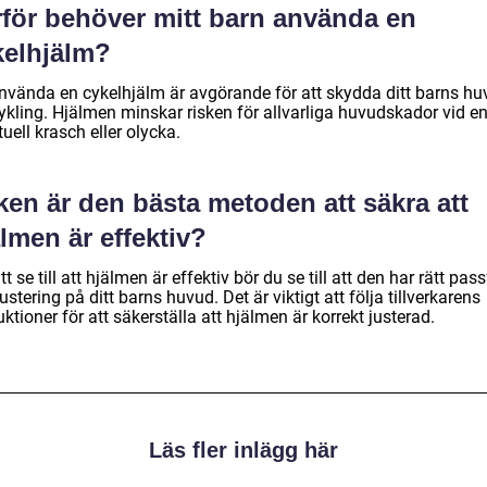
rför behöver mitt barn använda en
kelhjälm?
använda en cykelhjälm är avgörande för att skydda ditt barns h
cykling. Hjälmen minskar risken för allvarliga huvudskador vid e
uell krasch eller olycka.
ken är den bästa metoden att säkra att
lmen är effektiv?
tt se till att hjälmen är effektiv bör du se till att den har rätt pa
ustering på ditt barns huvud. Det är viktigt att följa tillverkarens
uktioner för att säkerställa att hjälmen är korrekt justerad.
Läs fler inlägg här