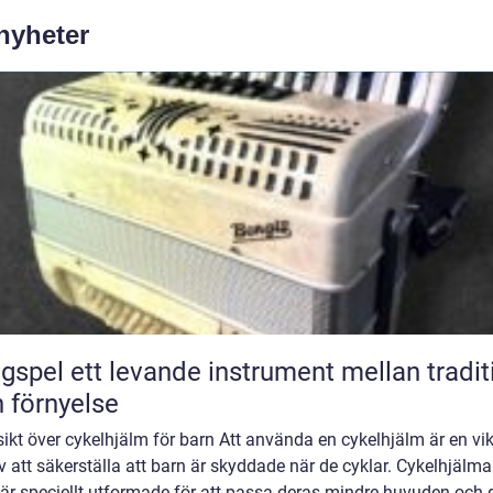
 nyheter
nde instrument mellan tradition
 förnyelse
ikt över cykelhjälm för barn Att använda en cykelhjälm är en vik
v att säkerställa att barn är skyddade när de cyklar. Cykelhjälma
är speciellt utformade för att passa deras mindre huvuden och 