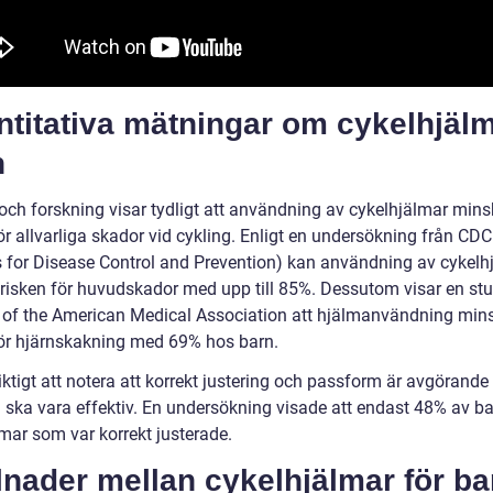
titativa mätningar om cykelhjälm
n
 och forskning visar tydligt att användning av cykelhjälmar mins
ör allvarliga skador vid cykling. Enligt en undersökning från CDC
s for Disease Control and Prevention) kan användning av cykelh
risken för huvudskador med upp till 85%. Dessutom visar en stu
 of the American Medical Association att hjälmanvändning min
för hjärnskakning med 69% hos barn.
iktigt att notera att korrekt justering och passform är avgörande 
 ska vara effektiv. En undersökning visade att endast 48% av b
lmar som var korrekt justerade.
lnader mellan cykelhjälmar för ba