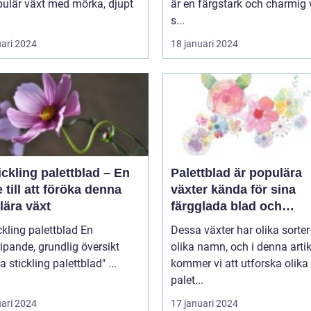
pulär växt med mörka, djupt
är en färgstark och charmig 
s...
uari 2024
18 januari 2024
ickling palettblad – En
Palettblad är populära
 till att föröka denna
växter kända för sina
lära växt
färgglada blad och
dekorativa utseende
kling palettblad En
Dessa växter har olika sorte
ipande, grundlig översikt
olika namn, och i denna artik
över "ta stickling palettblad" ...
kommer vi att utforska olika
palet...
uari 2024
17 januari 2024