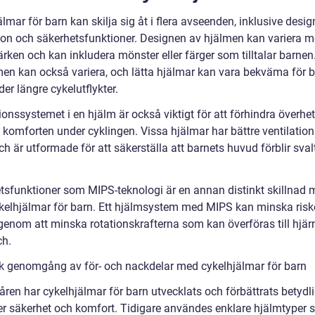
lmar för barn kan skilja sig åt i flera avseenden, inklusive design
tion och säkerhetsfunktioner. Designen av hjälmen kan variera m
rken och kan inkludera mönster eller färger som tilltalar barnen
men kan också variera, och lätta hjälmar kan vara bekväma för b
er längre cykelutflykter.
ionssystemet i en hjälm är också viktigt för att förhindra överhe
 komforten under cyklingen. Vissa hjälmar har bättre ventilation
h är utformade för att säkerställa att barnets huvud förblir sval
tsfunktioner som MIPS-teknologi är en annan distinkt skillnad 
ykelhjälmar för barn. Ett hjälmsystem med MIPS kan minska risk
genom att minska rotationskrafterna som kan överföras till hjär
ch.
sk genomgång av för- och nackdelar med cykelhjälmar för barn
ren har cykelhjälmar för barn utvecklats och förbättrats betydli
ler säkerhet och komfort. Tidigare användes enklare hjälmtyper