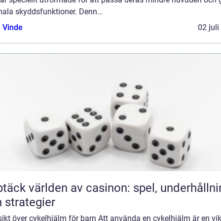
mala skyddsfunktioner. Denn...
 Vinde
02 jul
täck världen av casinon: spel, underhållni
 strategier
ikt över cykelhjälm för barn Att använda en cykelhjälm är en vik