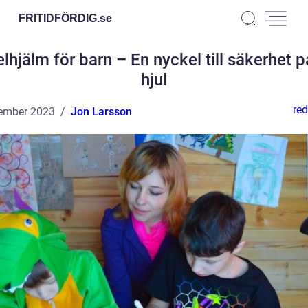
FRITIDFÖRDIG.
se
lhjälm för barn – En nyckel till säkerhet p
hjul
red
ember 2023
Jon Larsson