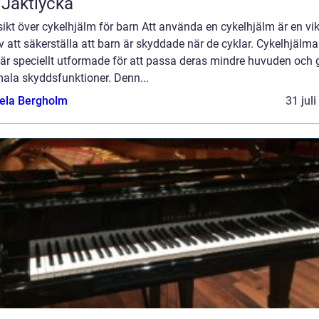
l Jaktlycka
ikt över cykelhjälm för barn Att använda en cykelhjälm är en vik
v att säkerställa att barn är skyddade när de cyklar. Cykelhjälma
är speciellt utformade för att passa deras mindre huvuden och 
mala skyddsfunktioner. Denn...
ela Bergholm
31 jul