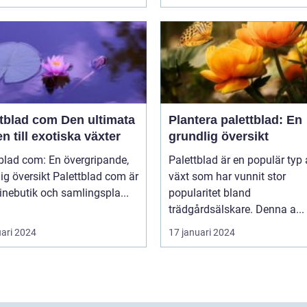
ad com Den ultimata
Plantera palettblad: En
n till exotiska växter
grundlig översikt
blad com: En övergripande,
Palettblad är en populär typ
rsikt Palettblad com är
växt som har vunnit stor
inebutik och samlingspla...
popularitet bland
trädgårdsälskare. Denna a...
uari 2024
17 januari 2024