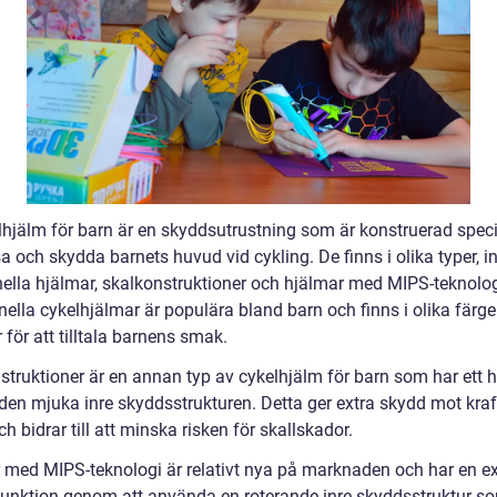
lhjälm för barn är en skyddsutrustning som är konstruerad specif
a och skydda barnets huvud vid cykling. De finns i olika typer, i
onella hjälmar, skalkonstruktioner och hjälmar med MIPS-teknolog
nella cykelhjälmar är populära bland barn och finns i olika färge
för att tilltala barnens smak.
struktioner är en annan typ av cykelhjälm för barn som har ett h
den mjuka inre skyddsstrukturen. Detta ger extra skydd mot kraf
ch bidrar till att minska risken för skallskador.
 med MIPS-teknologi är relativt nya på marknaden och har en ex
unktion genom att använda en roterande inre skyddsstruktur s