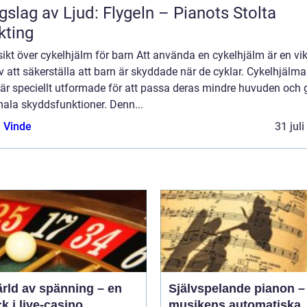
gslag av Ljud: Flygeln – Pianots Stolta
kting
ikt över cykelhjälm för barn Att använda en cykelhjälm är en vik
v att säkerställa att barn är skyddade när de cyklar. Cykelhjälma
är speciellt utformade för att passa deras mindre huvuden och 
mala skyddsfunktioner. Denn...
 Vinde
31 jul
ärld av spänning – en
Självspelande pianon –
ck i live-casino
musikens automatiska