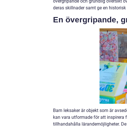
övergripande och grundlig översikt öve
deras skillnader samt ge en historis
En övergripande, gr
Barn leksaker är objekt som är avsedd
kan vara utformade för att inspirera
tillhandahålla lärandemöjligheter. De 