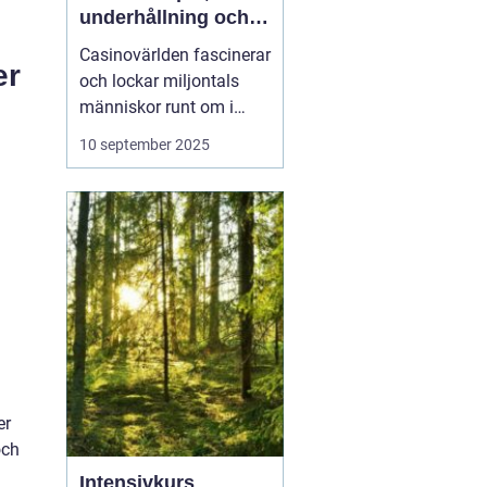
underhållning och
strategier
Casinovärlden fascinerar
er
och lockar miljontals
människor runt om i
världen. Från de
10 september 2025
glittrande ljusen i Las
Vegas till det digitala
spelutbudet online, har
casinon blivit ett nav för
underhållning och
spänning. I ...
er
och
Intensivkurs