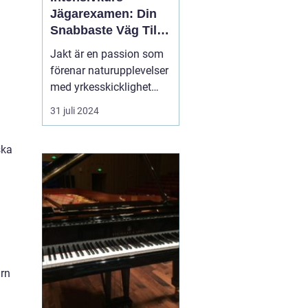
Jägarexamen: Din
Snabbaste Väg Till
Jaktlycka
Jakt är en passion som
förenar naturupplevelser
med yrkesskicklighet
och ansvarstagande för
31 juli 2024
viltvården. För att
komma igång med jakt i
ska
Sverige krävs en
jägarexamen. Och för
den som snabbt vill ta
steget ...
arn