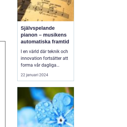
Självspelande
pianon – musikens
automatiska framtid
I en värld där teknik och
innovation fortsätter att
forma vår dagliga
tillvaro, har även
22 januari 2024
musikvärlden övergått
till en ny era. Ett
intressant fenomen som
alltmer blir populärt är
det självspela...