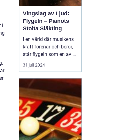
Vingslag av Ljud:
Flygeln – Pianots
 i
Stolta Släkting
ing
I en värld där musikens
kraft förenar och berör,
står flygeln som en av de
mest beundrade och
g.
31 juli 2024
respekterade
ar
musikinstrumenten.
er
Dess eleganta form och
kraftfulla klangfärg ger
den en unik plats i
musiker och lyssnares
hj&...
.