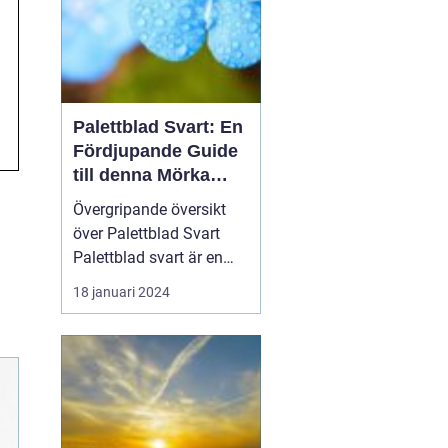
Palettblad Svart: En
Fördjupande Guide
till denna Mörka
Skönhet
Övergripande översikt
över Palettblad Svart
Palettblad svart är en
populär växt med mörka,
18 januari 2024
djupt färgade blad som
ger den en unik och
elegant utseende. Dess
distinkta mörka
färgskala gör den till ett
attraktivt val för