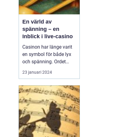
En värld av
spänning – en
Inblick i live-casino
Casinon har länge varit
en symbol för både lyx
och spänning. Ordet
"casino" framkallar bilder
23 januari 2024
av glittrande ljus, suset
av kort som blandas,
och ljudet av
spelautomater som
betalar ut. Ända sedan
de första spelhusen
&ou...