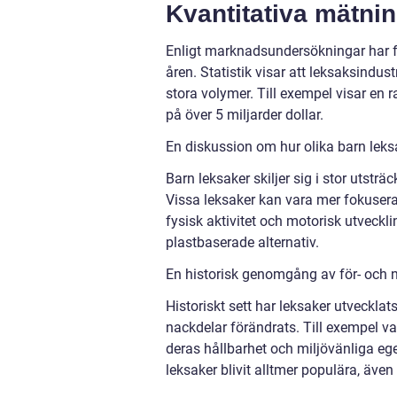
Kvantitativa mätni
Enligt marknadsundersökningar har fö
åren. Statistik visar att leksaksindust
stora volymer. Till exempel visar en 
på över 5 miljarder dollar.
En diskussion om hur olika barn leksa
Barn leksaker skiljer sig i stor utstr
Vissa leksaker kan vara mer fokusera
fysisk aktivitet och motorisk utveckli
plastbaserade alternativ.
En historisk genomgång av för- och 
Historiskt sett har leksaker utveckla
nackdelar förändrats. Till exempel var
deras hållbarhet och miljövänliga e
leksaker blivit alltmer populära, äve