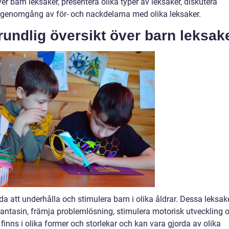
r barn leksaker, presentera olika typer av leksaker, diskutera
k genomgång av för- och nackdelarna med olika leksaker.
undlig översikt över barn leksak
a att underhålla och stimulera barn i olika åldrar. Dessa leksak
 fantasin, främja problemlösning, stimulera motorisk utveckling 
finns i olika former och storlekar och kan vara gjorda av olika