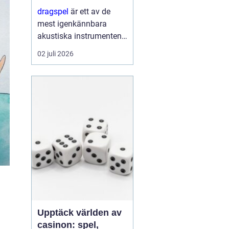
förnyelse
dragspel
är ett av de
mest igenkännbara
akustiska instrumenten i
Norden. Med sin
02 juli 2026
kombination av
klaviatur, bälg och
basregister bär
instrumentet både
dansbanans historia och
da...
Upptäck världen av
casinon: spel,