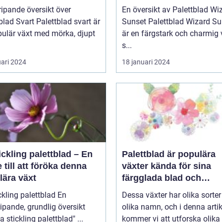
ipande översikt över
En översikt av Palettblad Wi
blad Svart Palettblad svart är
Sunset Palettblad Wizard Sunset
pulär växt med mörka, djupt
är en färgstark och charmig 
s...
uari 2024
18 januari 2024
ickling palettblad – En
Palettblad är populära
 till att föröka denna
växter kända för sina
lära växt
färgglada blad och
dekorativa utseende
kling palettblad En
Dessa växter har olika sorte
ipande, grundlig översikt
olika namn, och i denna artik
över "ta stickling palettblad" ...
kommer vi att utforska olika