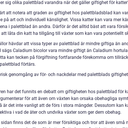
jer sig olika palettblad varandra när det gäller giftighet för katter
ärt att notera att graden av giftighet hos palettbladsblad kan var
 på art och individuell känslighet. Vissa katter kan vara mer kä
na i palettblad än andra. Därför är det alltid bäst att vara försi
att låta din katt ha tillgång till växter som kan vara potentiellt s
llor hävdar att vissa typer av palettblad är mindre giftiga än and
 sägs Caladium bicolor vara mindre giftigt än Caladium hortul
etta kan tecken på förgiftning fortfarande förekomma om tillräck
alettblad förtärs.
orisk genomgång av för- och nackdelar med palettblads giftighet
en har det funnits en debatt om giftigheten hos palettblad för ka
rgumenterar för att även om växten kan orsaka obehagliga sy
så är det inte vanligt att de förs i stora mängder. Dessutom kan k
lektiva i vad de äter och undvika växter som ger dem obehag.
 sidan finns det de som är mer försiktiga och tror att även små