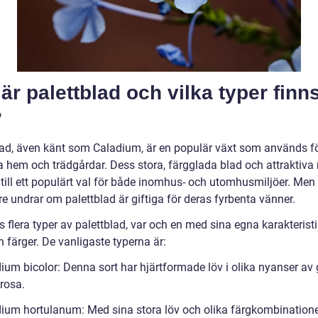
är palettblad och vilka typer finn
?
lad, även känt som Caladium, är en populär växt som används fö
a hem och trädgårdar. Dess stora, färgglada blad och attraktiva
 till ett populärt val för både inomhus- och utomhusmiljöer. Me
e undrar om palettblad är giftiga för deras fyrbenta vänner.
s flera typer av palettblad, var och en med sina egna karakterist
 färger. De vanligaste typerna är:
ium bicolor: Denna sort har hjärtformade löv i olika nyanser av 
 rosa.
dium hortulanum: Med sina stora löv och olika färgkombinatione