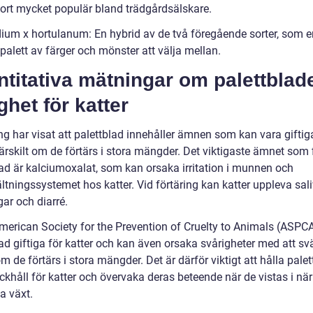
ort mycket populär bland trädgårdsälskare.
dium x hortulanum: En hybrid av de två föregående sorter, som e
palett av färger och mönster att välja mellan.
titativa mätningar om palettblad
ighet för katter
ng har visat att palettblad innehåller ämnen som kan vara giftig
särskilt om de förtärs i stora mängder. Det viktigaste ämnet som 
lad är kalciumoxalat, som kan orsaka irritation i munnen och
tningssystemet hos katter. Vid förtäring kan katter uppleva sali
ar och diarré.
American Society for the Prevention of Cruelty to Animals (ASPCA
ad giftiga för katter och kan även orsaka svårigheter med att sv
 de förtärs i stora mängder. Det är därför viktigt att hålla palet
ckhåll för katter och övervaka deras beteende när de vistas i nä
a växt.