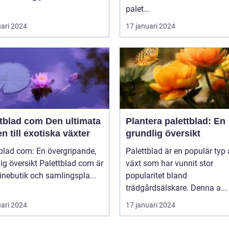
palet...
uari 2024
17 januari 2024
ad com Den ultimata
Plantera palettblad: En
n till exotiska växter
grundlig översikt
blad com: En övergripande,
Palettblad är en populär typ
rsikt Palettblad com är
växt som har vunnit stor
inebutik och samlingspla...
popularitet bland
trädgårdsälskare. Denna a...
uari 2024
17 januari 2024