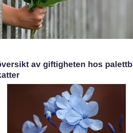
versikt av giftigheten hos palettb
katter