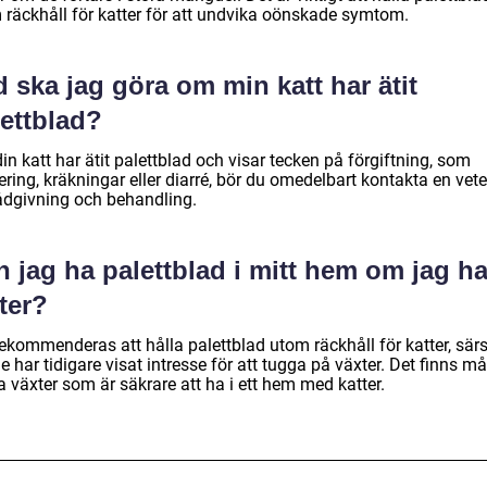
 räckhåll för katter för att undvika oönskade symtom.
 ska jag göra om min katt har ätit
lettblad?
n katt har ätit palettblad och visar tecken på förgiftning, som
ering, kräkningar eller diarré, bör du omedelbart kontakta en vete
rådgivning och behandling.
 jag ha palettblad i mitt hem om jag ha
ter?
ekommenderas att hålla palettblad utom räckhåll för katter, särs
 har tidigare visat intresse för att tugga på växter. Det finns m
 växter som är säkrare att ha i ett hem med katter.