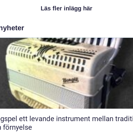
Läs fler inlägg här
 nyheter
nde instrument mellan tradition
 förnyelse