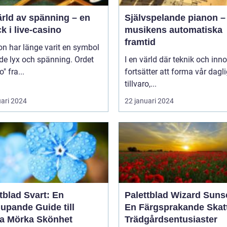
ärld av spänning – en
Självspelande pianon –
ck i live-casino
musikens automatiska
framtid
n har länge varit en symbol
de lyx och spänning. Ordet
I en värld där teknik och inn
" fra...
fortsätter att forma vår dagl
tillvaro,...
uari 2024
22 januari 2024
tblad Svart: En
Palettblad Wizard Suns
upande Guide till
En Färgsprakande Skatt
a Mörka Skönhet
Trädgårdsentusiaster