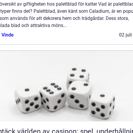
översikt av giftigheten hos palettblad för katter Vad är palettbla
 typer finns det? Palettblad, även känt som Caladium, är en popu
 som används för att dekorera hem och trädgårdar. Dess stora,
lada blad och attraktiva möns...
 Vinde
02 jul
täck världen av casinon: spel, underhållni