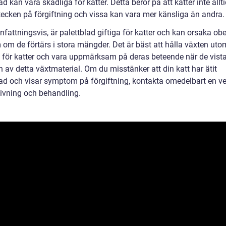
ad kan vara skadliga för katter. Detta beror på att katter inte allti
 tecken på förgiftning och vissa kan vara mer känsliga än andra.
attningsvis, är palettblad giftiga för katter och kan orsaka ob
om de förtärs i stora mängder. Det är bäst att hålla växten uto
l för katter och vara uppmärksam på deras beteende när de vista
 av detta växtmaterial. Om du misstänker att din katt har ätit
lad och visar symptom på förgiftning, kontakta omedelbart en ve
givning och behandling.