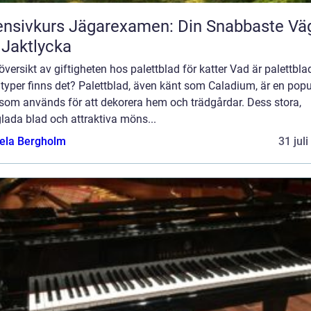
ensivkurs Jägarexamen: Din Snabbaste Vä
l Jaktlycka
översikt av giftigheten hos palettblad för katter Vad är palettbla
 typer finns det? Palettblad, även känt som Caladium, är en popu
 som används för att dekorera hem och trädgårdar. Dess stora,
lada blad och attraktiva möns...
ela Bergholm
31 jul