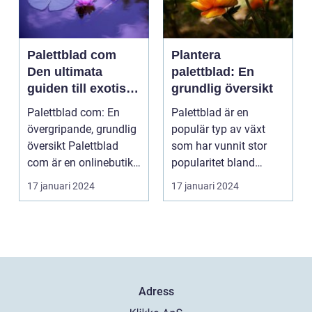
Palettblad com
Plantera
Den ultimata
palettblad: En
guiden till exotiska
grundlig översikt
växter
Palettblad com: En
Palettblad är en
övergripande, grundlig
populär typ av växt
översikt Palettblad
som har vunnit stor
com är en onlinebutik
popularitet bland
och samlingspla...
trädgårdsälskare.
17 januari 2024
17 januari 2024
Denna a...
Adress