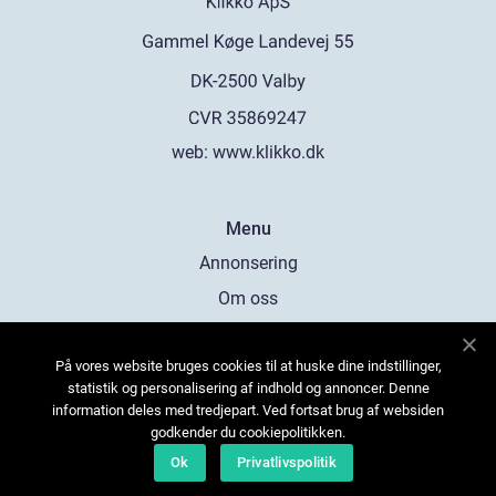
web:
www.klikko.dk
Menu
Annonsering
Om oss
Cookies
På vores website bruges cookies til at huske dine indstillinger,
Kontakta oss
statistik og personalisering af indhold og annoncer. Denne
Sitemap
information deles med tredjepart. Ved fortsat brug af websiden
godkender du cookiepolitikken.
Ok
Privatlivspolitik