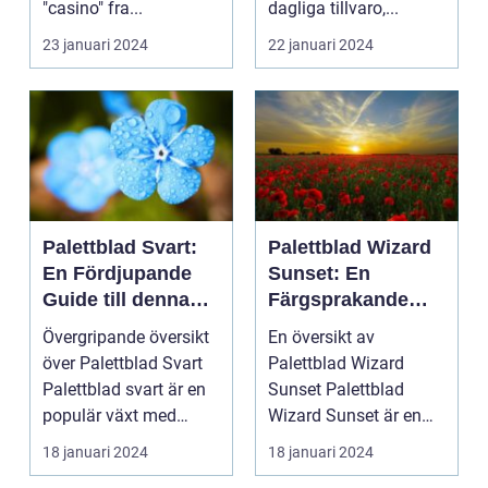
"casino" fra...
dagliga tillvaro,...
23 januari 2024
22 januari 2024
Palettblad Svart:
Palettblad Wizard
En Fördjupande
Sunset: En
Guide till denna
Färgsprakande
Mörka Skönhet
Skatt för
Övergripande översikt
En översikt av
Trädgårdsentusias
över Palettblad Svart
Palettblad Wizard
ter
Palettblad svart är en
Sunset Palettblad
populär växt med
Wizard Sunset är en
mörka, djupt fär...
färgstark och charmig
18 januari 2024
18 januari 2024
växt s...