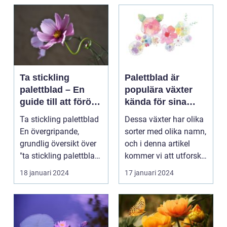
Ta stickling
Palettblad är
palettblad – En
populära växter
guide till att föröka
kända för sina
denna populära
färgglada blad och
Ta stickling palettblad
Dessa växter har olika
växt
dekorativa
En övergripande,
sorter med olika namn,
utseende
grundlig översikt över
och i denna artikel
"ta stickling palettblad"
kommer vi att utforska
...
olika palet...
18 januari 2024
17 januari 2024