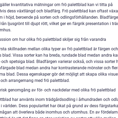
gäller kvantitativa mätningar om frö palettblad kan vi titta på
vis dess växtlängd och bladfärg. Frö palettblad kan oftast växa 
m i höjd, beroende på sorten och odlingsförhållanden. Bladfärg
från ljusgrönt till djupt rött, vilket ger en färgrik presentation i t
nomhus.
ssion om hur olika frö palettblad skiljer sig från varandra
sta skillnaden mellan olika typer av frö palettblad är färgen oc
s blad. Vissa sorter kan ha breda, rundade blad medan andra ka
 och spetsiga blad. Bladfärgen varierar också, och vissa sorter 
nfärgade blad medan andra har kontrasterande mönster och fler
a blad. Dessa egenskaper gör det möjligt att skapa olika visue
r och arrangemang med frö palettblad.
orisk genomgång av för- och nackdelar med olika frö palettblad
ettblad har använts inom trädgårdsodling i århundraden och odl
 i världen. Dess popularitet har ökat på grund av dess färgstark
mågan att överleva både inomhus och utomhus. En av fördelar