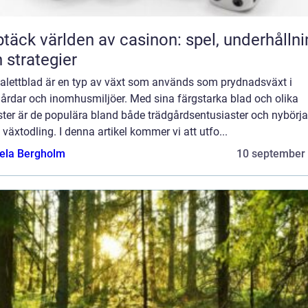
täck världen av casinon: spel, underhållni
 strategier
palettblad är en typ av växt som används som prydnadsväxt i
gårdar och inomhusmiljöer. Med sina färgstarka blad och olika
ter är de populära bland både trädgårdsentusiaster och nybörja
växtodling. I denna artikel kommer vi att utfo...
ela Bergholm
10 september