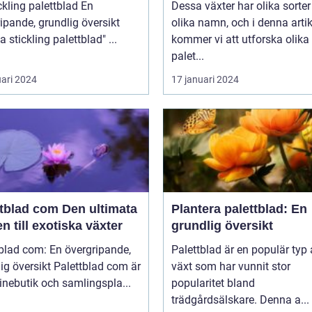
kling palettblad En
Dessa växter har olika sorte
ipande, grundlig översikt
olika namn, och i denna artik
över "ta stickling palettblad" ...
kommer vi att utforska olika
palet...
uari 2024
17 januari 2024
ad com Den ultimata
Plantera palettblad: En
n till exotiska växter
grundlig översikt
blad com: En övergripande,
Palettblad är en populär typ
rsikt Palettblad com är
växt som har vunnit stor
inebutik och samlingspla...
popularitet bland
trädgårdsälskare. Denna a...