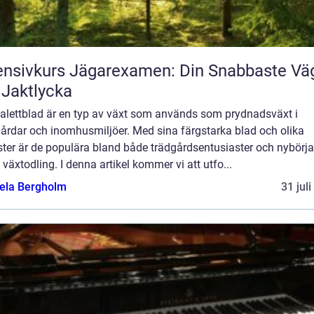
ensivkurs Jägarexamen: Din Snabbaste Vä
l Jaktlycka
palettblad är en typ av växt som används som prydnadsväxt i
gårdar och inomhusmiljöer. Med sina färgstarka blad och olika
ter är de populära bland både trädgårdsentusiaster och nybörja
växtodling. I denna artikel kommer vi att utfo...
ela Bergholm
31 jul