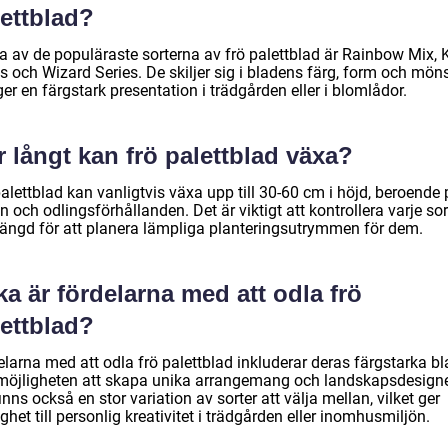
lettblad?
a av de populäraste sorterna av frö palettblad är Rainbow Mix,
s och Wizard Series. De skiljer sig i bladens färg, form och mön
er en färgstark presentation i trädgården eller i blomlådor.
 långt kan frö palettblad växa?
alettblad kan vanligtvis växa upp till 30-60 cm i höjd, beroende
n och odlingsförhållanden. Det är viktigt att kontrollera varje sor
längd för att planera lämpliga planteringsutrymmen för dem.
ka är fördelarna med att odla frö
lettblad?
larna med att odla frö palettblad inkluderar deras färgstarka bl
möjligheten att skapa unika arrangemang och landskapsdesigne
inns också en stor variation av sorter att välja mellan, vilket ger
ghet till personlig kreativitet i trädgården eller inomhusmiljön.