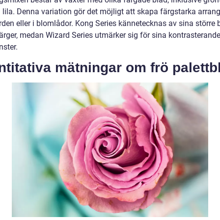
h lila. Denna variation gör det möjligt att skapa färgstarka arr
rden eller i blomlådor. Kong Series kännetecknas av sina större 
färger, medan Wizard Series utmärker sig för sina kontrasterand
ster.
titativa mätningar om frö palettb