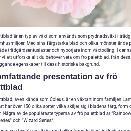
ettblad är en typ av växt som används som prydnadsväxt i trädg
mhusmiljöer. Med sina färgstarka blad och olika mönster är de 
åde trädgårdsentusiaster och nybörjare inom växtodling. I denna
i att utforska allt du behöver veta om frö palettblad, från dess
ggande egenskaper till dess historiska bakgrund.
mfattande presentation av frö
ttblad
ettblad, även kända som Coleus, är en växtart inom familjen La
t har över 150 olika sorter, vilka skiljer sig i bladens färg, form
. Några av de populäraste typerna av frö palettblad är ”Rainbow
eries” och ”Wizard Series”.
smixen består av växter med olika färgade blad, inklusive grönt,