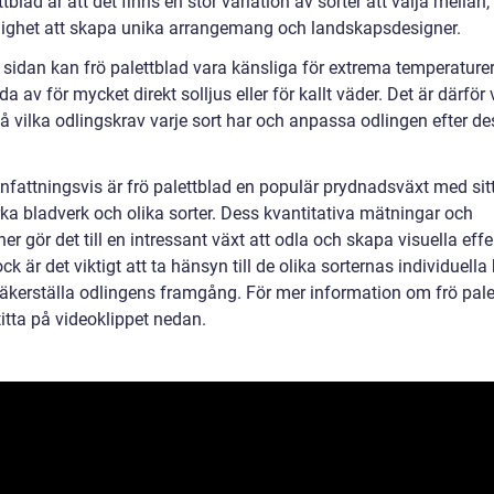
ttblad är att det finns en stor variation av sorter att välja mellan, 
lighet att skapa unika arrangemang och landskapsdesigner.
 sidan kan frö palettblad vara känsliga för extrema temperature
a av för mycket direkt solljus eller för kallt väder. Det är därför v
tå vilka odlingskrav varje sort har och anpassa odlingen efter d
attningsvis är frö palettblad en populär prydnadsväxt med sit
rka bladverk och olika sorter. Dess kvantitativa mätningar och
ner gör det till en intressant växt att odla och skapa visuella effe
k är det viktigt att ta hänsyn till de olika sorternas individuell
 säkerställa odlingens framgång. För mer information om frö pale
itta på videoklippet nedan.