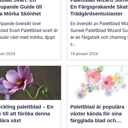
tblad Svart: En
Palettblad Wizard Suns
upande Guide till
En Färgsprakande Skatt
a Mörka Skönhet
Trädgårdsentusiaster
ipande översikt över
En översikt av Palettblad Wi
blad Svart Palettblad svart är
Sunset Palettblad Wizard Sunset
pulär växt med mörka, djupt
är en färgstark och charmig 
s...
uari 2024
18 januari 2024
ickling palettblad – En
Palettblad är populära
 till att föröka denna
växter kända för sina
lära växt
färgglada blad och
dekorativa utseende