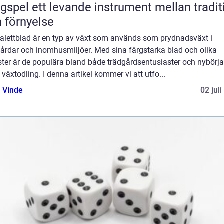
nde instrument mellan tradition
 förnyelse
palettblad är en typ av växt som används som prydnadsväxt i
gårdar och inomhusmiljöer. Med sina färgstarka blad och olika
ter är de populära bland både trädgårdsentusiaster och nybörja
växtodling. I denna artikel kommer vi att utfo...
 Vinde
02 jul