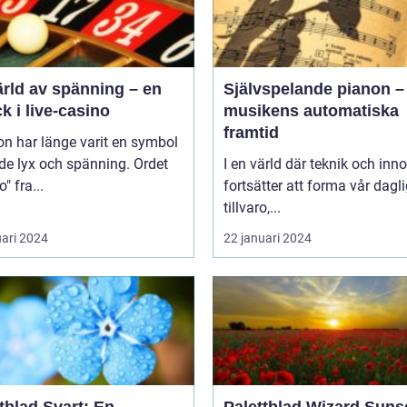
ärld av spänning – en
Självspelande pianon –
ck i live-casino
musikens automatiska
framtid
n har länge varit en symbol
de lyx och spänning. Ordet
I en värld där teknik och inn
" fra...
fortsätter att forma vår dagl
tillvaro,...
uari 2024
22 januari 2024