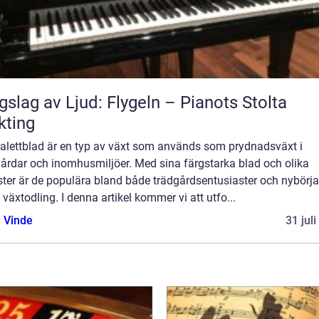
gslag av Ljud: Flygeln – Pianots Stolta
kting
palettblad är en typ av växt som används som prydnadsväxt i
gårdar och inomhusmiljöer. Med sina färgstarka blad och olika
ter är de populära bland både trädgårdsentusiaster och nybörja
växtodling. I denna artikel kommer vi att utfo...
 Vinde
31 jul